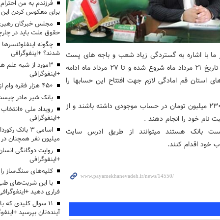
برای معکوس کردن این ر
مجلس خبرگان رهبری:
حقوق ملت باید در چارچو
چگونه اینفلوئنسرها 
شدند؟ +اینفوگرافی
ر ما با اشاره به گستردگی زیاد شعب و باجه های پست
3مورد از شبه علم 
بانک در سطح استان، اظهار داشت: افتتاح این نوع حساب از تاریخ ۲۱ مرداد ماه شروع شده و تا ۲۷ مرداد ماه ادامه
+اینفوگرافی
و روستاهای استان قم امادگی لازم جهت افتتاح این حسابها را
۴۵۰ هزار فقره وام ازدواج پرداخت خواهد شد
بانک شیر مادر چیست
وی افزود: مشتریان پس از افتتاح حساب وکالتی باید حداقل ۲۳۰ میلبون تومان در حساب موجودی داشته باشند و از
+اینفوگرافی
اسامی ۳ بانک ر
پست بانک هستند میتوانند از طریق ادرس سایت
میلیون نفر همچنان در
روایت دوگانگی انسان
+اینفوگرافی
کلیه‌های سنگ‌ساز را 
با این شربت‌های طب 
فراری دهید +اینفوگرافی
۱۱ سوال کلیدی که با
آینده‌تان بپرسید +اینفو