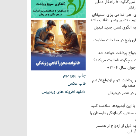
فرزندم به من احترام نمی‌گذارد؛ ۵ راهکار عملی
فتار
 هر اقدامی برای استیفای
ب تدابیر رهبر انقلاب باشد
به الگوی نسل جدید تبدیل
های رایج در صفحات سلامت
 و چگونه فعالیت می‌کند؟
رویداد ملی «انتخاب جوان سال ۱۴۰۴»
چاپ روی بوم
کوردار پرداخت «وام ازدواج»/ نیم
قاب عکس
 صف وام
دانلود افزونه های وردپرس
 در عصر دیجیتال
با این آبمیوه‌ها سلامت کنید
سنتی، گرمازدگی تابستان را
ید قبل از ازدواج از همسر
گرافی