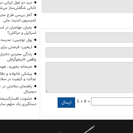
تابانی شگفتی‌ساز می‌ش
آغاز بررسی طرح مدیر
کمیسیون امنیت ملی
بحران مهاجران در اس
اسرائیل و مراکش؟
پول توجیبی؛ مدرسه 
اربعین؛ فرصتی برای 
زندگی مجردی دختران
واقعی +اینفوگرافی
صبحانه بخورید، هوس
پزشکی خانواده و نظا
عدالت و کیفیت در سلام
راهنمای سلامتی در 
دیجیتال
خشونت افسارگسیخته
5 + 8 =
دستگیری یک متهم سابقه