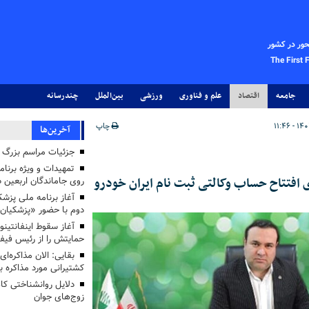
حور در کشور
The First 
جامعه
اقتصاد
علم و فناوری
ورزشی
بین‌الملل
چندرسانه
چاپ
آخرین‌ها
جزئیات مراسم بزرگ ج
تمهیدات و ویژه برنام
افتتاح حساب وکالتی ثبت نام ایران خودرو
روی جاماندگان اربعین د
دوم با حضور «پزشکیان
آغاز سقوط اینفانتینو
حمایتش را از رئیس فی
بقایی: الان مذاکره‌ای
کشتیرانی مورد مذاکره 
دلایل روانشناختی کا
زوج‌های جوان