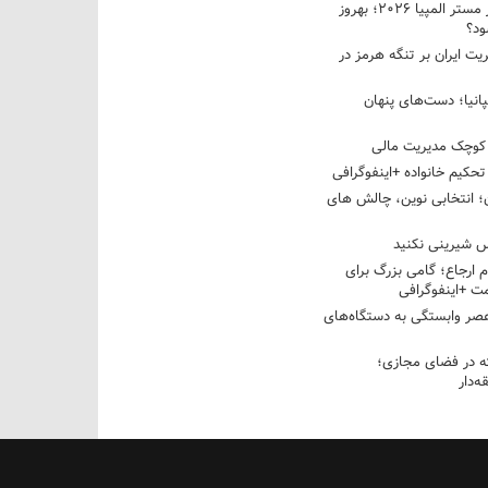
نبرد دو غول ایرانی در مستر المپیا ۲۰۲۶؛ بهروز
ود؟
یت ایران بر تنگه هرمز در
پانیا؛ دست‌های پنهان
کوچک مدیریت مالی
تحکیم خانواده +اینفوگرافی
؛ انتخابی نوین، چالش های
 شیرینی نکنید
م ارجاع؛ گامی بزرگ برای
ت +اینفوگرافی
عصر وابستگی به دستگاه‌های
 در فضای مجازی؛
‌دار