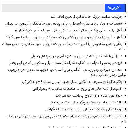
آخرین‌ها
جزئیات مراسم بزرگ جاماندگان اربعین اعلام شد
تمهیدات و ویژه برنامه‌های شهرداری برای پیاده روی جاماندگان اربعین در تهران
آغاز برنامه ملی پزشکی خانواده در ۲۰ شهر فاز دوم با حضور «پزشکیان»
آغاز سقوط اینفانتینو/ ولز اولین کشوری که حمایتش را از رئیس فیفا پس گرفت
بقایی: الان مذاکره‌ای با آمریکا نداریم/مسیر کشتیرانی مورد مذاکره با عمان موقت
است
دلایل روانشناختی کاهش میل به فرزندآوری در زوج‌های جوان
فرزندم به من احترام نمی‌گذارد؛ ۵ راهکار عملی برای معکوس کردن این رفتار
مجلس خبرگان رهبری: هر اقدامی برای استیفای حقوق ملت باید در چارچوب
تدابیر رهبر انقلاب باشد
چگونه اینفلوئنسرها به الگوی نسل جدید تبدیل شدند؟ +اینفوگرافی
3مورد از شبه علم های رایج در صفحات سلامت +اینفوگرافی
۴۵۰ هزار فقره وام ازدواج پرداخت خواهد شد
بانک شیر مادر چیست و چگونه فعالیت می‌کند؟
رویداد ملی «انتخاب جوان سال ۱۴۰۴» +اینفوگرافی
اسامی ۳ بانک رکوردار پرداخت «وام ازدواج»/ نیم میلیون نفر همچنان در صف
وام