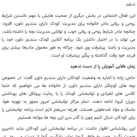
ندهد.
این فعال اجتماعی در بخش دیگری از صحبت هایش با مهم دانستن شرایط
روحی و روانی مادر خانواده برای مدیریت کودک دارای سندرم داون، افزود:
چنانچه مادر شرایط روحی و روانی خوب و توانایی مدیریت بچه را داشته باشد،
می تواند با در اختیار داشتن یک برنامه آنلاین کودک سندرم داون خود را
مدیریت و باعث پیشرفت وی شود. چراکه به طور معمول مادرها بیشتر برای
فرزند خود وقت گذاشته و پیگیر پیشرفت او است.
زمان طلایی آموزش را از دست ندهید
حاجی زاده با اشاره به وضعیت کودکان دارای سندرم داون گفت: در خصوص
بچه های کوچکتر دارای سندرم داون، از خانواده ها می خواهیم که حتما
کلاس های انفرادی و توانبخشی کودک را با رعایت پروتکل های بهداشتی
دوران کرونا ادامه دهند. تمام مراکز توانبخشی امروز مجهز به تهویه هوا،
ماسک و مواد ضدعفونی هستند. هرچه سریعتر لازم است برنامه توانبخشی را
برای کودکان دنبال کنیم چون با گذر سن این بچه ها مواجه هستیم.
این روانشناس اظهار داشت: در برنامه توانبخشی این کودکان نباید تاخیری
صورت بگیرد. چون به خاطر کرونا زمان یادگیری آنها از دست می رود. در