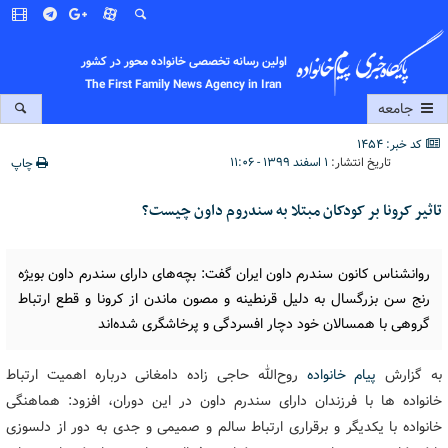
اولین رسانه تخصصی خانواده محور در کشور
The First Family News Agency in Iran
جامعه
کد خبر: 1454
تاریخ انتشار:
۱ اسفند ۱۳۹۹ - ۱۱:۰۶
چاپ
تاثیر کرونا بر کودکان مبتلا به سندروم داون چیست؟
روانشناس کانون سندرم داون ایران گفت: بچه‌های دارای سندرم داون بویژه
رنج سن بزرگسال به دلیل قرنطینه و مصون ماندن از کرونا و قطع ارتباط
گروهی با همسالان خود دچار افسردگی و پرخاشگری شده‌اند
به گزارش
پیام خانواده
روح‌الله حاجی زاده دامغانی درباره اهمیت ارتباط
خانواده ها با فرزندان دارای سندرم داون در این دوران، افزود: هماهنگی
خانواده با یکدیگر و برقراری ارتباط سالم و صمیمی و جدی به دور از دلسوزی