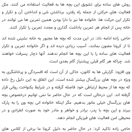
روش های ساده برای تشویق این بچه ها به فعالیت استفاده می کنند. مثل
فعالیت های حرکتی از جمله راه رفتن، برداشتن شی و انداختن آن و تکرار و
تکرار این حرکت ها. خانواده ها نیز با دارا بودن همین تمرین ها می توانند در
خانه پس از انجام هر تمرین یاداشت گذاری و مجدد تمرین را تکرار کنند.
حاجی زاده ادامه داد: در این مدت که بچه ها مجبور به خانه نشینی شده اند
تا از کرونا مصون بمانند، آسیب زیادی دیده اند و اگر خانواده تمرین و تکرار
فعالیت های ساده را با این بچه ها انجام ندهند آنها دچار پسرفت خواهند
شد. چراکه هر گام قبلی پیشنیاز گام بعدی است.
وی افزود: گزارش ها به کانون، حاکی از آن است که افسردگی و پرخاشگری به
ویژه در بچه های بزرگسال بیشتر شده است، این اتفاق به این دلیل رخ داده
که بچه ها از محیط ارتباطی خود فاصله گرفته و در شرایط یکنواخت روانی قرار
گرفته اند. این درحالی است که در حال حاضر ما نمی توانیم درخصوص بچه
های بزرگسال خیلی مانور بدهیم. مگر اینکه خانواده انی بچه وی را به پارک
ببرند و این بچه با پدر، برادر و خواهر و مادر خود به صورت انفرادی و در
محیطی امن فعالیت های فیزیکی انجام دهد.
حاجی زاده تاکید کرد: در حال حاضر به دلیل کرونا ما برخی از کلاس های