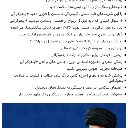
روایت دوگانگی انسان در عصر دیجیتال +اینفوگرافی
کلیه‌های سنگ‌ساز را با این آبمیوه‌ها سلامت کنید
با این شربت‌های طب سنتی، گرمازدگی تابستان را فراری دهید +اینفوگرافی
۱۱ سوال کلیدی که باید قبل از ازدواج از همسر آینده‌تان بپرسید +اینفوگرافی
نبرد دو غول ایرانی در مستر المپیا ۲۰۲۶؛ بهروز تابانی شگفتی‌ساز می‌شود؟
آغاز بررسی طرح مدیریت ایران بر تنگه هرمز در کمیسیون امنیت ملی
بحران مهاجران در اسپانیا؛ دست‌های پنهان اسرائیل و مراکش؟
پول توجیبی؛ مدرسه کوچک مدیریت مالی
اربعین؛ فرصتی برای تحکیم خانواده +اینفوگرافی
زندگی مجردی دختران؛ انتخابی نوین، چالش های واقعی +اینفوگرافی
صبحانه بخورید، هوس شیرینی نکنید
پزشکی خانواده و نظام ارجاع؛ گامی بزرگ برای عدالت و کیفیت در سلامت
+اینفوگرافی
راهنمای سلامتی در عصر وابستگی به دستگاه‌های دیجیتال
خشونت افسارگسیخته در فضای مجازی؛ دستگیری یک متهم سابقه‌دار