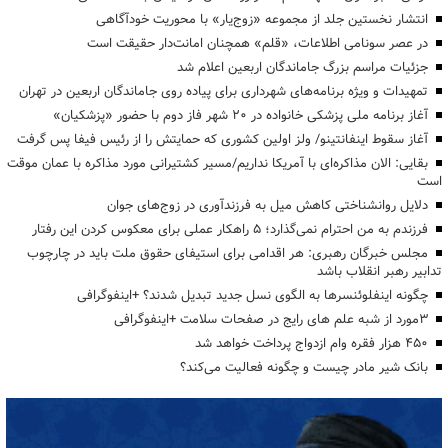
انتشار نخستین جلد از مجموعه «زوج‌یار» با محوریت خودآگاهی
در عصر سونامی اطلاعات، «قلم» همچنان امانت‌دار حقیقت است
جزئیات مراسم بزرگ جاماندگان اربعین اعلام شد
تمهیدات و ویژه برنامه‌های شهرداری برای پیاده روی جاماندگان اربعین در تهران
آغاز برنامه ملی پزشکی خانواده در ۲۰ شهر فاز دوم با حضور «پزشکیان»
آغاز سقوط اینفانتینو/ ولز اولین کشوری که حمایتش را از رئیس فیفا پس گرفت
بقایی: الان مذاکره‌ای با آمریکا نداریم/مسیر کشتیرانی مورد مذاکره با عمان موقت
است
دلایل روانشناختی کاهش میل به فرزندآوری در زوج‌های جوان
فرزندم به من احترام نمی‌گذارد؛ ۵ راهکار عملی برای معکوس کردن این رفتار
مجلس خبرگان رهبری: هر اقدامی برای استیفای حقوق ملت باید در چارچوب
تدابیر رهبر انقلاب باشد
چگونه اینفلوئنسرها به الگوی نسل جدید تبدیل شدند؟ +اینفوگرافی
3مورد از شبه علم های رایج در صفحات سلامت +اینفوگرافی
۴۵۰ هزار فقره وام ازدواج پرداخت خواهد شد
بانک شیر مادر چیست و چگونه فعالیت می‌کند؟