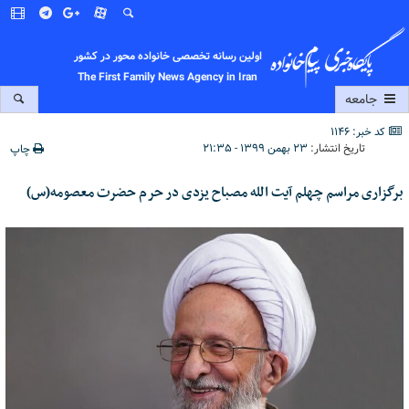
اولین رسانه تخصصی خانواده محور در کشور
The First Family News Agency in Iran
جامعه
کد خبر: 1146
تاریخ انتشار:
۲۳ بهمن ۱۳۹۹ - ۲۱:۳۵
چاپ
برگزاری مراسم چهلم آیت الله مصباح یزدی در حرم حضرت معصومه(س)