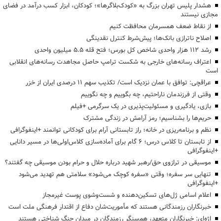
هشدار پلیس تهران بزرگ به «کودک‌بلاگرها»؛ کودکان، ابزار کسب درآمد در فضای
مجازی نیستند
از نقاط ضعف همسرمان محافظت کنیم
اصلاح ناترازی بانک‌ها؛ پیش‌شرط کنترل نقدینگی
رشد ۱۱۲ هزار واحدی شاخص کل بورس؛ فتح قله ۵.۵ میلیون واحدی
اعتراف رسانه‌های خارجی به شکست ترامپ حاصل مجاهدت رسانه‌های انقلابی
است
عراقچی: توافق با عمان نزدیک است/ تکذیب سهم ۱۱ درصدی ایران از خزر
وقتی از فرزندمان ناراحتیم، چه بگوییم و چه نگوییم
بازی، یادگیری و مسئولیت‌پذیری در یک سرگرمی +فیلم
حریم‌ها را بشناسیم؛ رمز آرامش در زندگی مشترک
نظم و برنامه‌ریزی در خانه؛ راز تابستانی آرام برای کودکانی توانمند +اینفوگرافی
از تابستان تا کلاس درس؛ ۶ گام برای آماده‌سازی کلاس‌اولی‌ها در مسیر دانایی
+اینفوگرافی
موسیقی در ترازوی حق/رهبر شهید درباره حلال و حرام بودن موسیقی چه گفتند؟
تنهایی سر سفره؛ وقتی «سفره کوچک می‌شود» سلامتی هم تهدید می‌شود
+اینفوگرافی
اعلام اسامی ژل‌های تسکین‌دهنده و شست‌وشوی پوست غیرمجاز
خبرنگاران رزمندگانی هستند که مأموریت‌شان دفاع از اقتدار فرهنگی ملت است
اژه‌ای: خبرنگاران متعهد، هم‌سنگر رزمندگان در میدان جنگ شناختی هستند