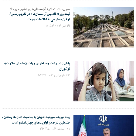
سرپرست اتحادیه آرامستان‌های کشور خبر داد
ثبت روز «خادمین آرامستان‌ها» در تقویم رسمی/
امکان دسترسی به اطلاعات اموات
۱۹ تیر ۰۳ - ۱۰:۵۳
پایان اردیبهشت ماه، آخرین مهلت «سنجش سلامت»
نوآموزان
۲۲ فروردین ۰۳ - ۱۵:۲۹
پیام تبریک امیرعبداللهیان به مناسبت آغاز ماه رمضان/
فلسطین در صدر اولویت‌های جهان اسلام است
۲۱ اسفند ۰۲ - ۲۳:۴۵