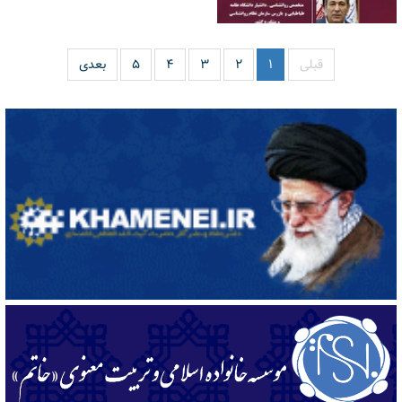
قبلی
۱
۲
۳
۴
۵
بعدی