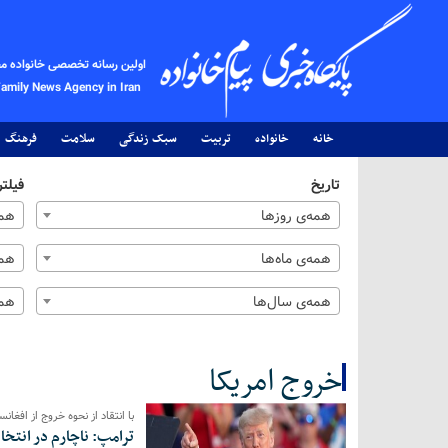
اولین رسانه تخصصی خانواده م
Family News Agency in Iran
خانه
خانواده
تربیت
سبک زندگی
سلامت
فرهنگ
تاریخ
فیلتر
همه‌ی روزها
همه
همه‌ی ماه‌ها
همه
همه‌ی سال‌ها
همه
خروج امریکا
با انتقاد از نحوه خروج از افغانس
کل اخبار:3
ترامپ: ناچارم در انتخ