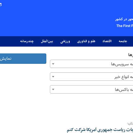
حور در کشور
The First 
جامعه
اقتصاد
علم و فناوری
ورزشی
بین‌الملل
چندرسانه
ها
نمایش 
 سرویس‌ها
 انواع خبر
 باکس‌ها
تان؛
ابات ریاست جمهوری آمریکا شرکت کنم