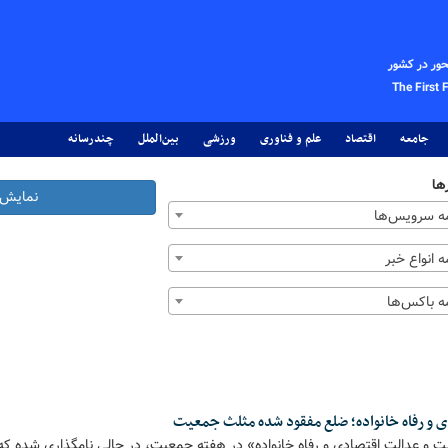
حور در کشور
The First 
جامعه
اقتصاد
علم و فناوری
ورزشی
بین‌الملل
چندرسانه
ها
نمایش 
 سرویس‌ها
 انواع خبر
 باکس‌ها
 و رفاه خانواده؛ ضلع مفقود شده مثلث جمعیت
نیت و عدالت اقتصادی و رفاه خانواده» در هفته جمعیت، در حالی نامگذاری شده که ن