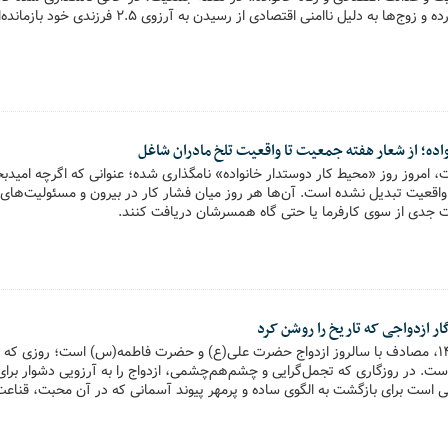
 به دلیل ناامنی اقتصادی از رسیدن به آرزوی ۲.۵ فرزندی خود بازمانده‌اند .
ده؛ از شعار هفته جمعیت تا واقعیت تلخ مادران شاغل
 امروز روز «محیط کار دوستدار خانواده» نامگذاری شده؛ عنوانی که اگرچه امیدب
 واقعیت تبدیل نشده است. آن‌ها هر روز میان فشار کار در بیرون و مسئولیت‌های 
یت جدی از سوی کارفرما یا حتی گاه همسرشان دریافت کنند.
ر ازدواجی که تاریخ را روشن کرد
امروز ۲۸ اردیبهشت ۱۴۰۵، مصادف با سالروز ازدواج حضرت علی(ع) و حضرت فاطمه(س) است؛ روزی 
ت. در روزگاری که تجمل‌گرایی و چشم‌هم‌چشمی، ازدواج را به آرزویی دشوار برای 
 است برای بازگشت به الگوی ساده و پرمهر پیوند آسمانی که در آن محبت، قناع