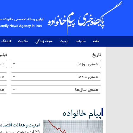
اولین رسانه تخصصی خانواده م
Family News Agency in Iran
خانه
خانواده
تربیت
سبک زندگی
سلامت
فرهنگ
تاریخ
فیلتر
همه‌ی روزها
همه
همه‌ی ماه‌ها
همه
همه‌ی سال‌ها
همه
پیام خانواده
امنیت و عدالت اقتصادی
کل اخبار:15313
۲۹ اردیبهشت، روز «ام