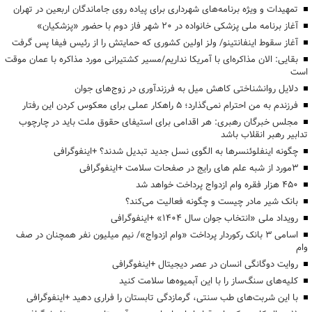
تمهیدات و ویژه برنامه‌های شهرداری برای پیاده روی جاماندگان اربعین در تهران
آغاز برنامه ملی پزشکی خانواده در ۲۰ شهر فاز دوم با حضور «پزشکیان»
آغاز سقوط اینفانتینو/ ولز اولین کشوری که حمایتش را از رئیس فیفا پس گرفت
بقایی: الان مذاکره‌ای با آمریکا نداریم/مسیر کشتیرانی مورد مذاکره با عمان موقت
است
دلایل روانشناختی کاهش میل به فرزندآوری در زوج‌های جوان
فرزندم به من احترام نمی‌گذارد؛ ۵ راهکار عملی برای معکوس کردن این رفتار
مجلس خبرگان رهبری: هر اقدامی برای استیفای حقوق ملت باید در چارچوب
تدابیر رهبر انقلاب باشد
چگونه اینفلوئنسرها به الگوی نسل جدید تبدیل شدند؟ +اینفوگرافی
3مورد از شبه علم های رایج در صفحات سلامت +اینفوگرافی
۴۵۰ هزار فقره وام ازدواج پرداخت خواهد شد
بانک شیر مادر چیست و چگونه فعالیت می‌کند؟
رویداد ملی «انتخاب جوان سال ۱۴۰۴» +اینفوگرافی
اسامی ۳ بانک رکوردار پرداخت «وام ازدواج»/ نیم میلیون نفر همچنان در صف
وام
روایت دوگانگی انسان در عصر دیجیتال +اینفوگرافی
کلیه‌های سنگ‌ساز را با این آبمیوه‌ها سلامت کنید
با این شربت‌های طب سنتی، گرمازدگی تابستان را فراری دهید +اینفوگرافی