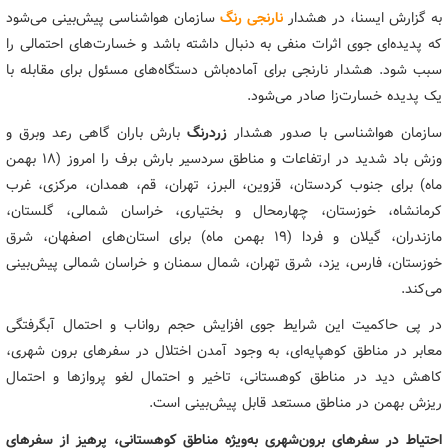
به گزارش ایسنا، در هشدار
نارنجی ‌رنگ
سازمان هواشناسی پیش‌بینی می‌شود
که پدیده‌ای جوی اثرات منفی به دنبال داشته باشد و خسارت‌های احتمالی را
سبب شود. هشدار نارنجی برای آماده‌باش دستگاه‌های مسئول برای مقابله با
یک پدیده خسارت‌زا صادر می‌شود.
سازمان هواشناسی با صدور هشدار
زردرنگ
بارش باران گاهی رعد وبرق و
وزش باد شدید در ارتفاعات و مناطق سردسیر بارش برف را امروز (۱۸ بهمن
ماه)‌ برای جنوب کردستان، قزوین، البرز، تهران، قم، همدان، مرکزی، غرب
کرمانشاه، خوزستان، چهارمحال و بختیاری، خراسان شمالی، گلستان،
مازندران، گیلان و فردا (۱۹ بهمن ماه) برای استان‌های اصفهان، شرق
خوزستان، فارس، یزد، شرق تهران، شمال سمنان و خراسان شمالی پیش‌بینی
می‌کند.
در پی حاکمیت این شرایط جوی افزایش حجم رواناب و احتمال آبگرفتگی
معابر در مناطق کوهپایه‌ای، به وجود آمدن اختلال در سفرهای برون شهری،
کاهش دید در مناطق کوهستانی، تاخیر و احتمال لغو پروازها و احتمال
ریزش بهمن در مناطق مستعد قابل پیش‌بینی است.
احتیاط در سفرهای برون‌شهری به‌ویژه مناطق کوهستانی، پرهیز از سفرهای