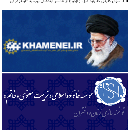
۱۱ سوال کلیدی که باید قبل از ازدواج از همسر آینده‌تان بپرسید +اینفوگرافی