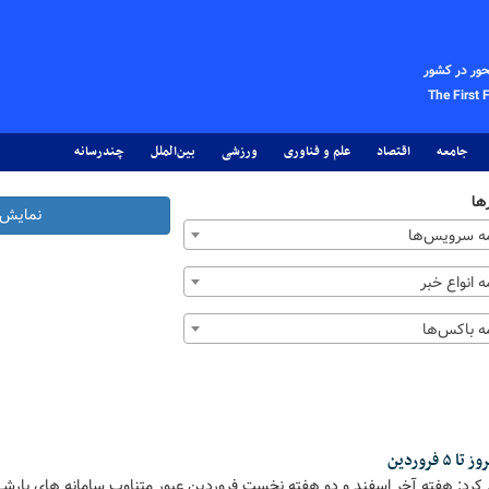
حور در کشور
The First 
جامعه
اقتصاد
علم و فناوری
ورزشی
بین‌الملل
چندرسانه
ها
نمایش 
 سرویس‌ها
 انواع خبر
 باکس‌ها
فروردین
کرد: هفته آخر اسفند و دو هفته نخست فروردین عبور متناوب سامانه های بارشی