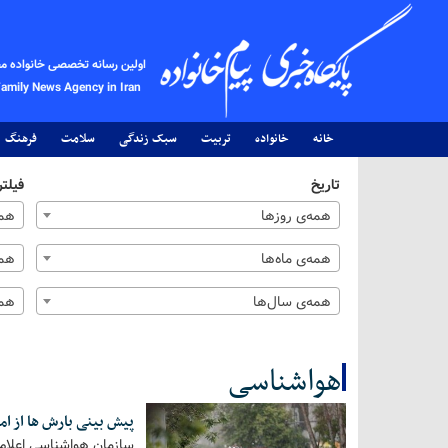
اولین رسانه تخصصی خانواده م
Family News Agency in Iran
خانه
خانواده
تربیت
سبک زندگی
سلامت
فرهنگ
تاریخ
فیلتر
همه‌ی روزها
همه
همه‌ی ماه‌ها
همه
همه‌ی سال‌ها
همه
هواشناسی
پیش بینی بارش ها از امروز تا ۵ 
کل اخبار:70
سازمان هواشناسی اعلام 