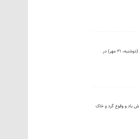
کارشناس هواشناسی با اشاره به هشدار نفوذ توده هوای سرد و سرمازدگی باغات در ۷ استان، گفت: امروز (دوشنبه، ۲۱ مهر) در
یمه جنوبی و غربی استان وزش باد و وقوع گرد و خاک