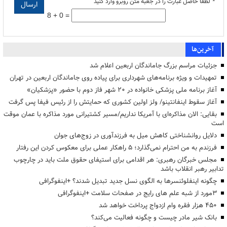
*
لطفا حاصل عبارت را در جعبه متن روبرو وارد کنید
8 + 0 =
آخرین‌ها
جزئیات مراسم بزرگ جاماندگان اربعین اعلام شد
تمهیدات و ویژه برنامه‌های شهرداری برای پیاده روی جاماندگان اربعین در تهران
آغاز برنامه ملی پزشکی خانواده در ۲۰ شهر فاز دوم با حضور «پزشکیان»
آغاز سقوط اینفانتینو/ ولز اولین کشوری که حمایتش را از رئیس فیفا پس گرفت
بقایی: الان مذاکره‌ای با آمریکا نداریم/مسیر کشتیرانی مورد مذاکره با عمان موقت
است
دلایل روانشناختی کاهش میل به فرزندآوری در زوج‌های جوان
فرزندم به من احترام نمی‌گذارد؛ ۵ راهکار عملی برای معکوس کردن این رفتار
مجلس خبرگان رهبری: هر اقدامی برای استیفای حقوق ملت باید در چارچوب
تدابیر رهبر انقلاب باشد
چگونه اینفلوئنسرها به الگوی نسل جدید تبدیل شدند؟ +اینفوگرافی
3مورد از شبه علم های رایج در صفحات سلامت +اینفوگرافی
۴۵۰ هزار فقره وام ازدواج پرداخت خواهد شد
بانک شیر مادر چیست و چگونه فعالیت می‌کند؟