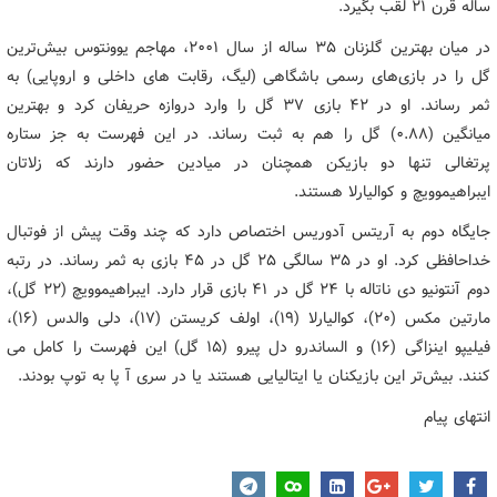
ساله قرن ۲۱ لقب بگیرد.
در میان بهترین گلزنان ۳۵ ساله از سال ۲۰۰۱، مهاجم یوونتوس بیش‌ترین
گل را در بازی‌های رسمی باشگاهی (لیگ، رقابت های داخلی و اروپایی) به
ثمر رساند. او در ۴۲ بازی ۳۷ گل را وارد دروازه حریفان کرد و بهترین
میانگین (۰.۸۸) گل را هم به ثبت رساند. در این فهرست به جز ستاره
پرتغالی تنها دو بازیکن همچنان در میادین حضور دارند که زلاتان
ایبراهیموویچ و کوالیارلا هستند.
جایگاه دوم به آریتس آدوریس اختصاص دارد که چند وقت پیش از فوتبال
خداحافظی کرد. او در ۳۵ سالگی ۲۵ گل در ۴۵ بازی به ثمر رساند. در رتبه
دوم آنتونیو دی ناتاله با ۲۴ گل در ۴۱ بازی قرار دارد. ایبراهیموویچ (۲۲ گل)،
مارتین مکس (۲۰)، کوالیارلا (۱۹)، اولف کریستن (۱۷)، دلی والدس (۱۶)،
فیلیپو اینزاگی (۱۶) و الساندرو دل پیرو (۱۵ گل) این فهرست را کامل می
کنند. بیش‌تر این بازیکنان یا ایتالیایی هستند یا در سری آ پا به توپ بودند.
انتهای پیام