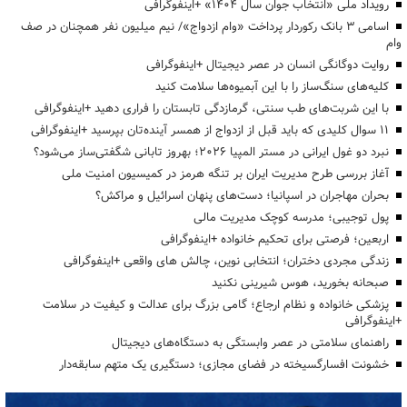
رویداد ملی «انتخاب جوان سال ۱۴۰۴» +اینفوگرافی
اسامی ۳ بانک رکوردار پرداخت «وام ازدواج»/ نیم میلیون نفر همچنان در صف
وام
روایت دوگانگی انسان در عصر دیجیتال +اینفوگرافی
کلیه‌های سنگ‌ساز را با این آبمیوه‌ها سلامت کنید
با این شربت‌های طب سنتی، گرمازدگی تابستان را فراری دهید +اینفوگرافی
۱۱ سوال کلیدی که باید قبل از ازدواج از همسر آینده‌تان بپرسید +اینفوگرافی
نبرد دو غول ایرانی در مستر المپیا ۲۰۲۶؛ بهروز تابانی شگفتی‌ساز می‌شود؟
آغاز بررسی طرح مدیریت ایران بر تنگه هرمز در کمیسیون امنیت ملی
بحران مهاجران در اسپانیا؛ دست‌های پنهان اسرائیل و مراکش؟
پول توجیبی؛ مدرسه کوچک مدیریت مالی
اربعین؛ فرصتی برای تحکیم خانواده +اینفوگرافی
زندگی مجردی دختران؛ انتخابی نوین، چالش های واقعی +اینفوگرافی
صبحانه بخورید، هوس شیرینی نکنید
پزشکی خانواده و نظام ارجاع؛ گامی بزرگ برای عدالت و کیفیت در سلامت
+اینفوگرافی
راهنمای سلامتی در عصر وابستگی به دستگاه‌های دیجیتال
خشونت افسارگسیخته در فضای مجازی؛ دستگیری یک متهم سابقه‌دار