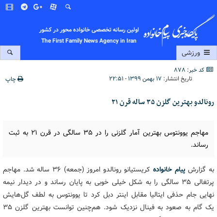
اولین رسانه تخصصی خانواده محور در کشور
The First Family News Agency in Iran
ورزشی
کد خبر: 878
تاریخ انتشار:
۱۷ بهمن ۱۳۹۹ - ۲۲:۵۱
چاپ
رونالدو بهترین گلزن ۳۵ ساله قرن ۲۱
مهاجم یوونتوس بهترین آمار گلزنی را در ۳۵ سالگی در قرن ۲۱ به ثبت
رساند.
به گزارش
پیام خانواده
کریستیانو رونالدو امروز (جمعه) ۳۶ ساله شد. مهاجم
پرتغالی ۳۵ سالگی را به شکل خیلی خوبی به پایان رساند و در دیدار نیمه
نهایی جام حذفی ایتالیا مقابل اینتر دبل کرد تا یوونتوس به لطف گل‌هایش
یک گام به صعود به فینال نزدیک شود. هم‌چنین توانست بهترین گلزن ۳۵