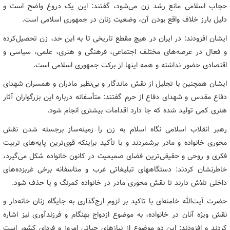
حجاب اسلامی مانع رشد زن می‌شود، گفتند: این یک دروغ واضح است و
دلیل بارز خلاف واقع بودن آن، وضعیت زنان در جمهوری اسلامی است.
ایشان افزودند: در ایران در هیچ مقطع تاریخی تا به این حد، زن تحصیل‌کرده
و فعال در عرصه‌های مختلف اجتماعی، فرهنگی و هنری، علمی، سیاسی و
اقتصادی حضور نداشته و همه اینها از برکت جمهوری اسلامی است.
ایشان همچنین با تجلیل از نقش ماندگار و بی‌نظیر مادران و همسران شهدای
دفاع مقدس و شهدای دفاع از حرم گفتند: متأسفانه درباره این بزرگواران آثار
هنری کمی تولید شده که جا دارد اقدامات بیشتری انجام شود.
رهبر انقلاب اسلامی نگاه اسلام به زن را زمینه‌ساز برجسته شدن نقش
محوری خانواده و مادر برشمردند و با تأکید براینکه قوی‌ترین پایه‌های تربیت
فکری و روحی و حقیقی‌ترین فضای صمیمیت در کانون خانواده شکل می‌گیرد،
خاطرنشان کردند: دستگاههای تبلیغاتی غرب و متاسفانه برخی غربزده‌های
داخلی تلاش دارند تا نقش محوری مادر در خانواده کمرنگ و یا حذف شود.
حضرت آیت‌الله خامنه‌ای با تاکید بر لزوم ارج‌گذاری به جایگاه زنان خانه‌دار و
نقش ویژه آنان در خانواده، به موضوع ازدواج بهنگام و فرزندآوری نیز اشاره
کردند و افزودند: این دو موضوع از نیازهای حیاتی امروز و فردای کشور است