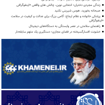
زندگی مجردی دختران؛ انتخابی نوین، چالش های واقعی +اینفوگرافی
صبحانه بخورید، هوس شیرینی نکنید
پزشکی خانواده و نظام ارجاع؛ گامی بزرگ برای عدالت و کیفیت در سلامت
+اینفوگرافی
راهنمای سلامتی در عصر وابستگی به دستگاه‌های دیجیتال
خشونت افسارگسیخته در فضای مجازی؛ دستگیری یک متهم سابقه‌دار