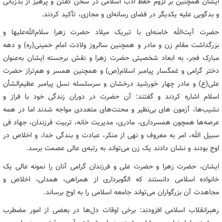
ایشان همچنین بر لزوم حفظ ادب اسلامی در سخن گفتن و پرهیز از بدزبانی
و بدگویی علیه یکدیگر در فضای رسانه‌ای و مجازی، تأکید کردند.
حضرت آیت‌الله خامنه‌ای با تبریک میلاد حضرت زهرا سلام‌الله‌علیها و
بزرگداشت مقام زن و مادر و همچنین سالروز ولادت امام خمینی(ره) و دهه
مبارک فجر، به ابعاد شخصیتی حضرت زهرا و نقش برجسته ایشان به‌عنوان
دختر گرامی و غمگسار پیامبر اسلام(ص) و همچنین همسر و هم‌تراز حضرت
علی(ع) و مادر چهار خورشید درخشان و سرسلسله نسل پیامبر عظیم‌الشأن
اسلام اشاره کردند و گفتند: آن حضرت در دوران زندگی خود با فراز و
نشیب‌ها، آزمون های بی‌نظیر و محنت‌های متعددی مواجه شدند اما در همه
عرصه‌ها همچون همسرداری، مادری، مدیریت خانه، تربیت فرزندان، جهاد فی
سبیل الله، امر به معروف و نهی از منکر، عبادت و بندگی خدا، و اخلاص در
اوج بودند و نشان دادند یک زن می‌تواند به رتبه‌ی عالی عصمت برسد.
ایشان، حضرت زهرا و حضرت علی و فرزندان گرامی آنان را نمونه عالی یک
خانواده اسلامی دانستند که الگوبرداری از همراهی، همدلی، اخلاص و
مجاهدت آن بزرگواران می‌تواند جامعه اسلامی را به اوج برساند.
رهبرانقلاب اسلامی افزودند: برخی اوقات دل‌ها در بعضی از امور مضطرب