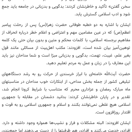
سخن گفتن» تأکید و خاطرنشان کردند: بدگویی و بدزبانی در جامعه باید جمع
شود و ادب اسلامی گسترش یابد.
ایشان با اشاره به دو خطبه طوفانی حضرت زهرا(س) پس از رحلت پیامبر
اعظم(ص) که در عین مضامین مهم و اعتراضی و اعلام خطر درباره انحراف از
مفاهیم برجسته اسلامی، با کلمات محکم و متین و بدون بیان حتی یک کلمه
توهین‌آمیز بیان شده است، افزودند: مکتب اهل‌بیت از مسائلی مانند قول
بغیر علم، غیبت، تهمت، بدگویی و بدزبانی مبرّا است و شما مداحان نیز باید
این معارف را در زبان و عمل به مردم تعلیم دهید.
حضرت آیت‌الله خامنه‌ای با ابراز خرسندی از حرکت رو به رشد دستگاههای
تبلیغی کشور از جمله بخش مداحی، از ابتکارات خوب مداحان در مناسبتهای
ماه مبارک رمضان و عزاداری محرم که متناسب با شرایط کرونا انجام شد،
تقدیر و در پایان خاطرنشان کردند: بدانید دشمنان در مقابله با جمهوری
اسلامی هیچ غلطی نمی‌توانند بکنند و اسلام و جمهوری اسلامی رو به قوت و
اقتدار روزافزون است.
ایشان افزودند: البته مشکلات و فراز و نشیب‌ها همواره وجود داشته و دارد.
افرادی خدمت می‌کنند و افرادی هم ظرفیتها را از دست می‌دهند اما جمع‌بندی