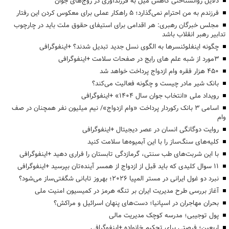
دلایل روانشناختی کاهش میل به فرزندآوری در زوج‌های جوان
فرزندم به من احترام نمی‌گذارد؛ ۵ راهکار عملی برای معکوس کردن این رفتار
مجلس خبرگان رهبری: هر اقدامی برای استیفای حقوق ملت باید در چارچوب
تدابیر رهبر انقلاب باشد
چگونه اینفلوئنسرها به الگوی نسل جدید تبدیل شدند؟ +اینفوگرافی
3مورد از شبه علم های رایج در صفحات سلامت +اینفوگرافی
۴۵۰ هزار فقره وام ازدواج پرداخت خواهد شد
بانک شیر مادر چیست و چگونه فعالیت می‌کند؟
رویداد ملی «انتخاب جوان سال ۱۴۰۴» +اینفوگرافی
اسامی ۳ بانک رکوردار پرداخت «وام ازدواج»/ نیم میلیون نفر همچنان در صف
وام
روایت دوگانگی انسان در عصر دیجیتال +اینفوگرافی
کلیه‌های سنگ‌ساز را با این آبمیوه‌ها سلامت کنید
با این شربت‌های طب سنتی، گرمازدگی تابستان را فراری دهید +اینفوگرافی
۱۱ سوال کلیدی که باید قبل از ازدواج از همسر آینده‌تان بپرسید +اینفوگرافی
نبرد دو غول ایرانی در مستر المپیا ۲۰۲۶؛ بهروز تابانی شگفتی‌ساز می‌شود؟
آغاز بررسی طرح مدیریت ایران بر تنگه هرمز در کمیسیون امنیت ملی
بحران مهاجران در اسپانیا؛ دست‌های پنهان اسرائیل و مراکش؟
پول توجیبی؛ مدرسه کوچک مدیریت مالی
اربعین؛ فرصتی برای تحکیم خانواده +اینفوگرافی