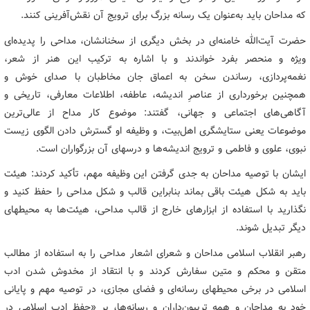
که مداحان باید به‌عنوان یک رسانه بزرگ برای ترویج آن نقش‌آفرینی کنند.
حضرت آیت‌الله خامنه‌ای در بخش دیگری از سخنانشان، مداحی را پدیده‌ای
ویژه و منحصر بفرد خواندند و با اشاره به ترکیب این هنر از شعر،
نغمه‌پردازی، رساندن سخن به اعماق جان مخاطبان با صدای خوش و
همچنین برخورداری از عناصرِ اندیشه، عاطفه، اطلاعات معارفی، تاریخی و
آگاهی‌های اجتماعی و جهانی، گفتند: موضوع کار مداح از عالی‌ترین
موضوعات یعنی ستایشگری اهل‌بیت، و وظیفه او گسترش دادن الگوی زیست
نبوی، علوی و فاطمی و ترویج اندیشه‌ها و درسهای آن بزرگواران است.
ایشان با توصیه مداحان به جدی گرفتن این وظیفه مهم، تأکید کردند: هیئت
باید به شکل هیئت باقی بماند بنابراین قالب و شکل مداحی را حفظ کنید و
نگذارید با استفاده از ابزارهای خارج از قالب مداحی، هیئت‌ها به محیطهای
دیگر تبدیل شوند.
رهبر انقلاب اسلامی مداحان و شعرای اشعار مداحی را به استفاده از مطالب
متقن و محکم و متین سفارش کردند و با انتقاد از مخدوش شدن ادب
اسلامی در برخی محیطهای رسانه‌ای و فضای مجازی، در توصیه مهم و پایانی
خود به مداحان و همه تریبون‌داران و رسانه‌ها، بر «حفظ ادب اسلامی در