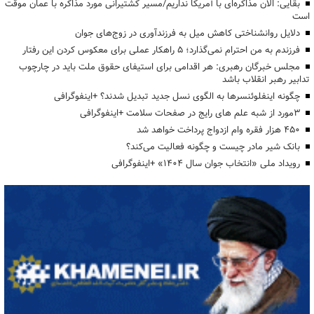
بقایی: الان مذاکره‌ای با آمریکا نداریم/مسیر کشتیرانی مورد مذاکره با عمان موقت
است
دلایل روانشناختی کاهش میل به فرزندآوری در زوج‌های جوان
فرزندم به من احترام نمی‌گذارد؛ ۵ راهکار عملی برای معکوس کردن این رفتار
مجلس خبرگان رهبری: هر اقدامی برای استیفای حقوق ملت باید در چارچوب
تدابیر رهبر انقلاب باشد
چگونه اینفلوئنسرها به الگوی نسل جدید تبدیل شدند؟ +اینفوگرافی
3مورد از شبه علم های رایج در صفحات سلامت +اینفوگرافی
۴۵۰ هزار فقره وام ازدواج پرداخت خواهد شد
بانک شیر مادر چیست و چگونه فعالیت می‌کند؟
رویداد ملی «انتخاب جوان سال ۱۴۰۴» +اینفوگرافی