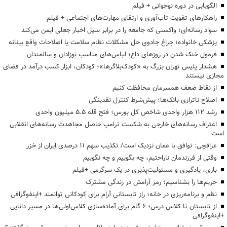
الگویابی در دوره نوجوانی + فیلم
راهکارهای تقویت تاب‌آوری و ارتقای مهارت‌های اجتماعی + فیلم
سواد رسانه‌ای؛ واکسنی که جامعه را در برابر سیل اخبار جعلی ایمن می‌کند
پزشکی خانواده؛ چراغ جادوی حل مشکلات نظام سلامت یا اصلاحات واقع بینانه
فرمول خنک شدن در روزهای داغ؛ لباس‌های مناسب نوزادان و سالمندان
هشدار پلیس تهران بزرگ به «کودک‌بلاگرها»؛ کودکان، ابزار کسب درآمد در فضای
مجازی نیستند
از نقاط ضعف همسرمان محافظت کنیم
اصلاح ناترازی بانک‌ها؛ پیش‌شرط کنترل نقدینگی
رشد ۱۱۲ هزار واحدی شاخص کل بورس؛ فتح قله ۵.۵ میلیون واحدی
اعتراف رسانه‌های خارجی به شکست ترامپ حاصل مجاهدت رسانه‌های انقلابی
است
عراقچی: توافق با عمان نزدیک است/ تکذیب سهم ۱۱ درصدی ایران از خزر
وقتی از فرزندمان ناراحتیم، چه بگوییم و چه نگوییم
بازی، یادگیری و مسئولیت‌پذیری در یک سرگرمی +فیلم
حریم‌ها را بشناسیم؛ رمز آرامش در زندگی مشترک
نظم و برنامه‌ریزی در خانه؛ راز تابستانی آرام برای کودکانی توانمند +اینفوگرافی
از تابستان تا کلاس درس؛ ۶ گام برای آماده‌سازی کلاس‌اولی‌ها در مسیر دانایی
+اینفوگرافی