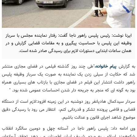
ایرنا نوشت: رئیس پلیس راهور ناجا گفت: رفتار نماینده مجلس با سرباز
وظیفه این پلیس با حساسیت پیگیری و به مقامات قضایی گزارش و در
همان ساعات ابتدایی دستورات لازم برای رسیدگی صادر شده است.
به گزارش
پیام خانواده،
"طی چند روز گذشته فیلمی در فضای مجازی منتشر
شد که حکایت از سیلی زدن یک نماینده به صورت یک سرباز وظیفه پلیس
راهور داشت انتشار این فیلم در فضای مجازی با بازتاب های بسیاری همراه
بود به گونه ای که منجر به جریحه دار شدن احساسات عمومی شده بود. "
سردار سیدکمال هادیانفر روز دوشنبه در این زمینه افزود:لازم است از دستگاه
قضایی و قاضی پرونده تشکر و قدردانی کنم، انتظار می رود با رسیدگی دقیق
موضوع شاهد اجرای قانون و عدالت باشیم.
وی ادامه داد: پلیس راهور ناجا در آستانه چهل و دومین سالگرد انقلاب
شکوهمند اسلامی به مردم شریف ایران اطمینان می دهد تحقق آرمانهای