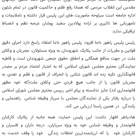
مقدس این انقلاب مردمی که همانا رفع ظلم و حاکمیت قانون در تمام شئون
اداره جامعه است سرلوحه ماموریت های این پلیس قرار داشته و ناملایمات و
نامهربانی ها تاثیری بر اراده پولادین سفید پوشان عرصه نظم و انضباط
ترافیکی ندارد.
رئیس پلیس راهور ناجا افزود: پلیس راهور ناجا اعتقاد راسخ دارد اجرای دقیق
قوانین و مقررات از جانب یکایک شهروندان به ویژه مسئولان، مجریان و وکلای
ملت در جهت منافع همگانی و احقاق حقوق جمعی شهروندان است و قاطبه
نمایندگان محترم مجلس شورای اسلامی که به اعتبار اعتماد مردم بر مصدر
قانونگذاری تکیه زده اند قانون شکنی یا انحراف از قانون و ظلم و تعدی به
مجریان قانون را از جانب هیچ فردی حتی وکلای ملت(که خود مظهر
قانونمداری اند) جایز ندانسته و پیام اخیر رییس محترم مجلس شورای اسلامی
را درباره رفتار یکی از نمایندگان مجلس با سرباز وظیفه شناس راهنمایی و
رانندگی در همین راستا ارزیابی می کند.
هادیانفر اظهار داشت: این پلیس حمایت همه جانبه از یکایک کارکنان
قانونمدار و وظیفه شناس خود به ویژه سربازان، درجه داران و افسران و
کارکنان خود را که ارزشمندترین لحظات زندگی خود را وقف خدمت به