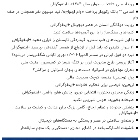
رویداد ملی «انتخاب جوان سال ۱۴۰۴» +اینفوگرافی
اسامی ۳ بانک رکوردار پرداخت «وام ازدواج»/ نیم میلیون نفر همچنان در صف
وام
روایت دوگانگی انسان در عصر دیجیتال +اینفوگرافی
کلیه‌های سنگ‌ساز را با این آبمیوه‌ها سلامت کنید
با این شربت‌های طب سنتی، گرمازدگی تابستان را فراری دهید +اینفوگرافی
۱۱ سوال کلیدی که باید قبل از ازدواج از همسر آینده‌تان بپرسید +اینفوگرافی
نبرد دو غول ایرانی در مستر المپیا ۲۰۲۶؛ بهروز تابانی شگفتی‌ساز می‌شود؟
آغاز بررسی طرح مدیریت ایران بر تنگه هرمز در کمیسیون امنیت ملی
بحران مهاجران در اسپانیا؛ دست‌های پنهان اسرائیل و مراکش؟
پول توجیبی؛ مدرسه کوچک مدیریت مالی
اربعین؛ فرصتی برای تحکیم خانواده +اینفوگرافی
زندگی مجردی دختران؛ انتخابی نوین، چالش های واقعی +اینفوگرافی
صبحانه بخورید، هوس شیرینی نکنید
پزشکی خانواده و نظام ارجاع؛ گامی بزرگ برای عدالت و کیفیت در سلامت
+اینفوگرافی
راهنمای سلامتی در عصر وابستگی به دستگاه‌های دیجیتال
خشونت افسارگسیخته در فضای مجازی؛ دستگیری یک متهم سابقه‌دار