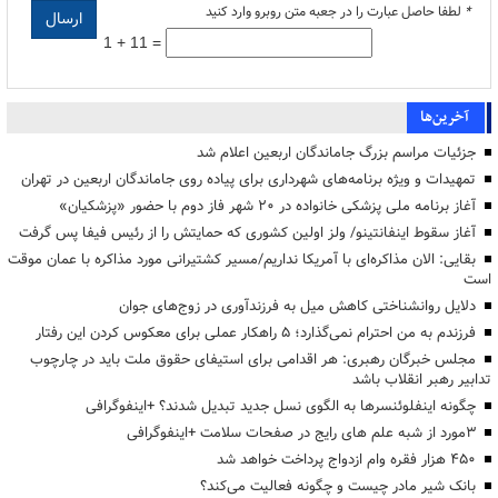
*
لطفا حاصل عبارت را در جعبه متن روبرو وارد کنید
1 + 11 =
آخرین‌ها
جزئیات مراسم بزرگ جاماندگان اربعین اعلام شد
تمهیدات و ویژه برنامه‌های شهرداری برای پیاده روی جاماندگان اربعین در تهران
آغاز برنامه ملی پزشکی خانواده در ۲۰ شهر فاز دوم با حضور «پزشکیان»
آغاز سقوط اینفانتینو/ ولز اولین کشوری که حمایتش را از رئیس فیفا پس گرفت
بقایی: الان مذاکره‌ای با آمریکا نداریم/مسیر کشتیرانی مورد مذاکره با عمان موقت
است
دلایل روانشناختی کاهش میل به فرزندآوری در زوج‌های جوان
فرزندم به من احترام نمی‌گذارد؛ ۵ راهکار عملی برای معکوس کردن این رفتار
مجلس خبرگان رهبری: هر اقدامی برای استیفای حقوق ملت باید در چارچوب
تدابیر رهبر انقلاب باشد
چگونه اینفلوئنسرها به الگوی نسل جدید تبدیل شدند؟ +اینفوگرافی
3مورد از شبه علم های رایج در صفحات سلامت +اینفوگرافی
۴۵۰ هزار فقره وام ازدواج پرداخت خواهد شد
بانک شیر مادر چیست و چگونه فعالیت می‌کند؟