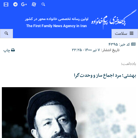
اولین رسانه تخصصی خانواده محور در کشور
The First Family News Agency in Iran
سلامت
کد خبر: 4395
تاریخ انتشار:
۷ تیر ۱۴۰۰ - ۲۲:۲۵
چاپ
یادداشت؛
بهشتی؛ مرد اجماع ساز و وحدت‌گرا