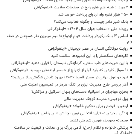
چگونه اینفلوئنسرها به الگوی نسل جدید تبدیل شدند؟ +اینفوگرافی
3مورد از شبه علم های رایج در صفحات سلامت +اینفوگرافی
۴۵۰ هزار فقره وام ازدواج پرداخت خواهد شد
بانک شیر مادر چیست و چگونه فعالیت می‌کند؟
رویداد ملی «انتخاب جوان سال ۱۴۰۴» +اینفوگرافی
اسامی ۳ بانک رکوردار پرداخت «وام ازدواج»/ نیم میلیون نفر همچنان در صف
وام
روایت دوگانگی انسان در عصر دیجیتال +اینفوگرافی
کلیه‌های سنگ‌ساز را با این آبمیوه‌ها سلامت کنید
با این شربت‌های طب سنتی، گرمازدگی تابستان را فراری دهید +اینفوگرافی
۱۱ سوال کلیدی که باید قبل از ازدواج از همسر آینده‌تان بپرسید +اینفوگرافی
نبرد دو غول ایرانی در مستر المپیا ۲۰۲۶؛ بهروز تابانی شگفتی‌ساز می‌شود؟
آغاز بررسی طرح مدیریت ایران بر تنگه هرمز در کمیسیون امنیت ملی
بحران مهاجران در اسپانیا؛ دست‌های پنهان اسرائیل و مراکش؟
پول توجیبی؛ مدرسه کوچک مدیریت مالی
اربعین؛ فرصتی برای تحکیم خانواده +اینفوگرافی
زندگی مجردی دختران؛ انتخابی نوین، چالش های واقعی +اینفوگرافی
صبحانه بخورید، هوس شیرینی نکنید
پزشکی خانواده و نظام ارجاع؛ گامی بزرگ برای عدالت و کیفیت در سلامت
+اینفوگرافی