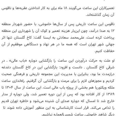
تعمیرکاران این ساعت می‌گویند ۱۸ ماه برای به کار انداختن عقربه‌ها و ناقوس
آن ‌زمان گذاشته‌اند.
ناقوس این ساعت تاریخی پس از سال‌ها خاموشی، با حضور شهردار منطقه
۱۲ به صدا درآمد، چون این‌بار هزینه تعمیر و کوک آن را شهرداری این منطقه
پرداخت کرده است. علی‌محمد سعادتی به ایسنا گفت: کاخ گلستان تنها اثر
جهانی شهر تهران است که همه ما در هر نهاد و دستگاهی موظفیم از آن
حفاظت کنیم.
او ‌علت به حرکت درآوردن این ساعت را بازگشایی دوباره «باب عالی» ـ درِ
شرقی کاخ گلستان ـ دانست و افزود: بازگشایی این درِ کاخ گلستان دغدغه
درازمدت ما بود، بنابراین با مدیریت این مجموعه تاریخی و فرهنگی صحبت
کردیم و مجوزهای لازم را برای مرمت و بازگشایی آن گرفتیم. راه‌اندازی ساعت
ملکه ویکتوریا هم بخشی از پروژه باب عالی است. این ساعت از سال ۱۳۰۴ تا
۱۳۸۹ از کار افتاده بود که پس از این دوره تعمیر شد، ولی دوباره از مدار
خارج شد تا امسال که دوباره صدای آن شنیده می‌شود و خاطره تهران قدیم
را تداعی می‌کند. قرار است کارشناسانی به این منظور آموزش داده شوند تا
دیگر شاهد خاموشی ساعت شمس‌العماره نباشیم.