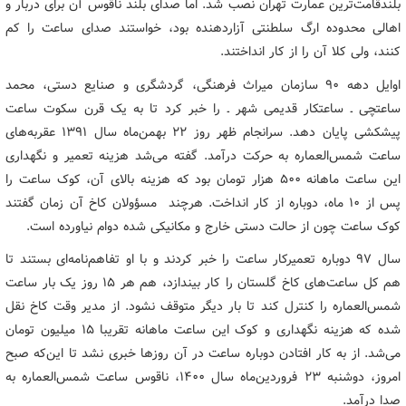
بلندقامت‌ترین عمارت تهران نصب شد. اما صدای بلند ناقوس آن برای دربار و
اهالی محدوده ارگ سلطنتی آزاردهنده بود، خواستند صدای ساعت را کم
کنند، ولی کلا آن را از کار انداختند.
اوایل دهه ۹۰ سازمان میراث فرهنگی، گردشگری و صنایع دستی، محمد
ساعتچی ـ ساعتکار قدیمی شهر ـ را خبر کرد تا به یک قرن سکوت ساعت
پیشکشی پایان دهد. سرانجام ظهر روز ۲۲ بهمن‌ماه سال ۱۳۹۱ عقربه‌های
ساعت شمس‌العماره به حرکت درآمد. گفته می‌شد هزینه تعمیر و نگهداری
این ساعت ماهانه ۵۰۰ هزار تومان بود که هزینه بالای آن، کوک ساعت را
پس از ۱۰ ماه، دوباره از کار انداخت. هرچند مسؤولان کاخ آن زمان گفتند
کوک ساعت چون از حالت دستی خارج و مکانیکی شده دوام نیاورده است.
سال ۹۷ دوباره تعمیرکار ساعت را خبر کردند و با او تفاهم‌نامه‌ای بستند تا
هم کل ساعت‌های کاخ گلستان را کار بیندازد، هم هر ۱۵ روز یک بار ساعت
شمس‌العماره را کنترل کند تا بار دیگر متوقف نشود. از مدیر وقت کاخ نقل
شده که هزینه نگهداری و کوک این ساعت ماهانه تقریبا ۱۵ میلیون تومان
می‌شد. از به کار افتادن دوباره ساعت در آن روزها خبری نشد تا این‌که صبح
امروز، دوشنبه ۲۳ فروردین‌ماه سال ۱۴۰۰، ناقوس ساعت شمس‌العماره به
صدا درآمد.