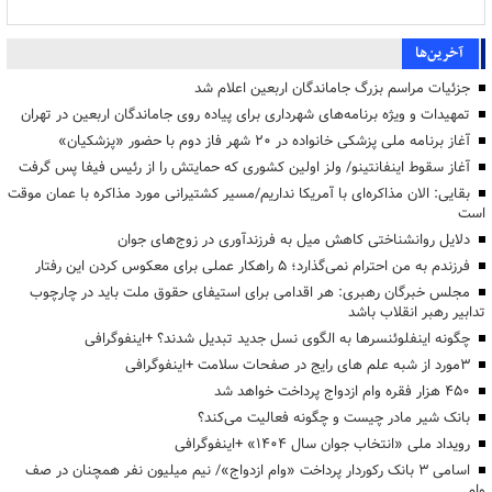
آخرین‌ها
جزئیات مراسم بزرگ جاماندگان اربعین اعلام شد
تمهیدات و ویژه برنامه‌های شهرداری برای پیاده روی جاماندگان اربعین در تهران
آغاز برنامه ملی پزشکی خانواده در ۲۰ شهر فاز دوم با حضور «پزشکیان»
آغاز سقوط اینفانتینو/ ولز اولین کشوری که حمایتش را از رئیس فیفا پس گرفت
بقایی: الان مذاکره‌ای با آمریکا نداریم/مسیر کشتیرانی مورد مذاکره با عمان موقت
است
دلایل روانشناختی کاهش میل به فرزندآوری در زوج‌های جوان
فرزندم به من احترام نمی‌گذارد؛ ۵ راهکار عملی برای معکوس کردن این رفتار
مجلس خبرگان رهبری: هر اقدامی برای استیفای حقوق ملت باید در چارچوب
تدابیر رهبر انقلاب باشد
چگونه اینفلوئنسرها به الگوی نسل جدید تبدیل شدند؟ +اینفوگرافی
3مورد از شبه علم های رایج در صفحات سلامت +اینفوگرافی
۴۵۰ هزار فقره وام ازدواج پرداخت خواهد شد
بانک شیر مادر چیست و چگونه فعالیت می‌کند؟
رویداد ملی «انتخاب جوان سال ۱۴۰۴» +اینفوگرافی
اسامی ۳ بانک رکوردار پرداخت «وام ازدواج»/ نیم میلیون نفر همچنان در صف
وام