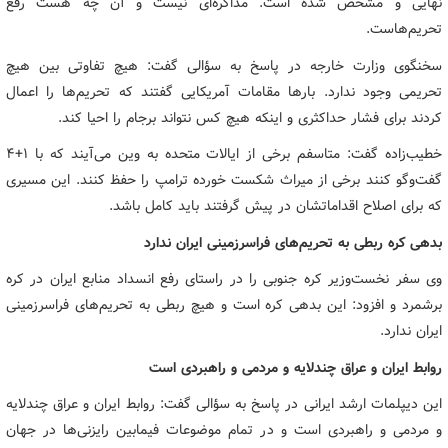
نهایی و مشخص شده است. مذاکره‌ای نیست و آن چه هست رفع
تحریم‌هاست.
سخنگوی وزارت خارجه در پاسخ به سؤالی گفت: هیچ تفاوتی بین هیچ
تحریمی وجود ندارد. بارها مقامات آمریکایی گفتند که تحریم‌ها را اعمال
کردند برای فشار حداکثری و اینکه هیچ کس نتواند برجام را احیا کند.
خطیب‌زاده گفت: متاسفم برخی از ایالات متحده به وین می‌آیند که با ۱+۴
گفت‌وگو کنند برخی از میراث شکست خورده ترامپ را حفظ کنند. این مسیری
که برای اصلاح اقداماتشان در پیش گرفتند باید کامل باشد.
بدهی کره ربطی به تحریم‌های فراسرزمینی ایران ندارد
وی سفر نخست‌وزیر کره جنوبی را در راستای رفع انسداد منابع ایران در کره
برشمرد و افزود: این بدهی کره است و هیچ ربطی به تحریم‌های فراسرزمینی
ایران ندارد.
روابط ایران و عراق چندلایه و مردمی و راهبردی است
این دیپلمات ارشد ایرانی در پاسخ به سؤالی گفت: روابط ایران و عراق چندلایه
و مردمی و راهبردی است و در تمام موضوعات فیمابین رایزنی‌ها در جهان