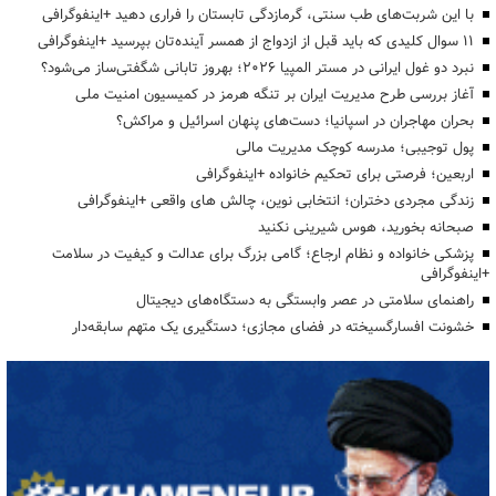
با این شربت‌های طب سنتی، گرمازدگی تابستان را فراری دهید +اینفوگرافی
۱۱ سوال کلیدی که باید قبل از ازدواج از همسر آینده‌تان بپرسید +اینفوگرافی
نبرد دو غول ایرانی در مستر المپیا ۲۰۲۶؛ بهروز تابانی شگفتی‌ساز می‌شود؟
آغاز بررسی طرح مدیریت ایران بر تنگه هرمز در کمیسیون امنیت ملی
بحران مهاجران در اسپانیا؛ دست‌های پنهان اسرائیل و مراکش؟
پول توجیبی؛ مدرسه کوچک مدیریت مالی
اربعین؛ فرصتی برای تحکیم خانواده +اینفوگرافی
زندگی مجردی دختران؛ انتخابی نوین، چالش های واقعی +اینفوگرافی
صبحانه بخورید، هوس شیرینی نکنید
پزشکی خانواده و نظام ارجاع؛ گامی بزرگ برای عدالت و کیفیت در سلامت
+اینفوگرافی
راهنمای سلامتی در عصر وابستگی به دستگاه‌های دیجیتال
خشونت افسارگسیخته در فضای مجازی؛ دستگیری یک متهم سابقه‌دار