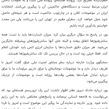
خطیب‌زاده تصریح کرد: پرونده هسته‌ای پرونده ملی است و به تحولات داخلی
ایران مرتبط نیست و دستگاه‌های حاکمیتی آن را پیگیری می‌کنند. انتخابات
ایران در موضوعات کلان و در چارچوب حاکمیت است و هر نتیجه‌ای حاصل
شود عمل خواهد کرد. سفرای مقیم در تهران این را می‌دانند ولی من مجدد
خواستم یادآوری کرده باشم.
وی در پاسخ به سؤال دیگری بیان کرد: میزان خسارت‌ها باید با تست همه
سانتریفیوژها اتفاق بیفتد و البته جای آنها سانتریفیوژهای پیشرفته جایگزین
می‌شود. هر میزان دقیق خسارت‌ها را سازمان انرژی اتمی باید خودش اعلام
کند. فعلا خیلی زود است و در حال بررسی تک تک سانتریفیوژها هستند.
سخنگوی وزارت خارجه درباره سفر مشاور امنیت ملی عراق گفت: امروز با
ظریف دیدار دارد و ما موضوعات دوجانبه‌ای با عراق داریم. مراودات ما با عراق
درباره تبادل هیأت‌ها بعضی وقت‌ها روزانه است و موضوعات از نزدیک
پیگیری می‌شود.
وی درباره حادثه دیروز نطنز اظهار داشت: این یک تروریسم هسته‌ای بود که
می‌توانست به فاجعه انسانی بینجامد و پاسخ‌های مختلفی باید به این رژیم
داده شود. وزیر خارجه و نمایندگی ما پیگیر این موضوع است و امروز یا فردا