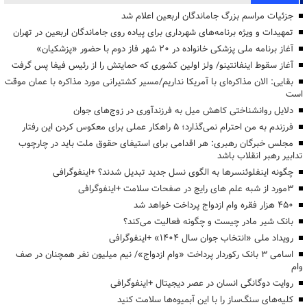
جزئیات مراسم بزرگ جاماندگان اربعین اعلام شد
تمهیدات و ویژه برنامه‌های شهرداری برای پیاده روی جاماندگان اربعین در تهران
آغاز برنامه ملی پزشکی خانواده در ۲۰ شهر فاز دوم با حضور «پزشکیان»
آغاز سقوط اینفانتینو/ ولز اولین کشوری که حمایتش را از رئیس فیفا پس گرفت
بقایی: الان مذاکره‌ای با آمریکا نداریم/مسیر کشتیرانی مورد مذاکره با عمان موقت
است
دلایل روانشناختی کاهش میل به فرزندآوری در زوج‌های جوان
فرزندم به من احترام نمی‌گذارد؛ ۵ راهکار عملی برای معکوس کردن این رفتار
مجلس خبرگان رهبری: هر اقدامی برای استیفای حقوق ملت باید در چارچوب
تدابیر رهبر انقلاب باشد
چگونه اینفلوئنسرها به الگوی نسل جدید تبدیل شدند؟ +اینفوگرافی
3مورد از شبه علم های رایج در صفحات سلامت +اینفوگرافی
۴۵۰ هزار فقره وام ازدواج پرداخت خواهد شد
بانک شیر مادر چیست و چگونه فعالیت می‌کند؟
رویداد ملی «انتخاب جوان سال ۱۴۰۴» +اینفوگرافی
اسامی ۳ بانک رکوردار پرداخت «وام ازدواج»/ نیم میلیون نفر همچنان در صف
وام
روایت دوگانگی انسان در عصر دیجیتال +اینفوگرافی
کلیه‌های سنگ‌ساز را با این آبمیوه‌ها سلامت کنید