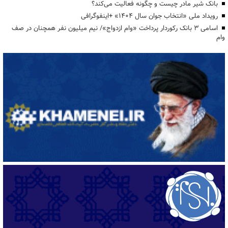
بانک شیر مادر چیست و چگونه فعالیت می‌کند؟
رویداد ملی «انتخاب جوان سال ۱۴۰۴» +اینفوگرافی
اسامی ۳ بانک رکوردار پرداخت «وام ازدواج»/ نیم میلیون نفر همچنان در صف
وام