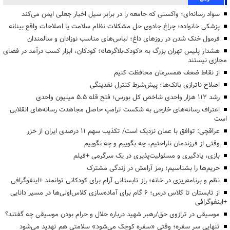
سواد رسانه‌ای؛ واکسنی که جامعه را در برابر سیل اخبار جعلی ایمن می‌کند
پزشکی خانواده؛ چراغ جادوی حل مشکلات نظام سلامت یا اصلاحات واقع بینانه
فرمول خنک شدن در روزهای داغ؛ لباس‌های مناسب نوزادان و سالمندان
هشدار پلیس تهران بزرگ به «کودک‌بلاگرها»؛ کودکان، ابزار کسب درآمد در فضای
مجازی نیستند
از نقاط ضعف همسرمان محافظت کنیم
اصلاح ناترازی بانک‌ها؛ پیش‌شرط کنترل نقدینگی
رشد ۱۱۲ هزار واحدی شاخص کل بورس؛ فتح قله ۵.۵ میلیون واحدی
اعتراف رسانه‌های خارجی به شکست ترامپ حاصل مجاهدت رسانه‌های انقلابی
است
عراقچی: توافق با عمان نزدیک است/ تکذیب سهم ۱۱ درصدی ایران از خزر
وقتی از فرزندمان ناراحتیم، چه بگوییم و چه نگوییم
بازی، یادگیری و مسئولیت‌پذیری در یک سرگرمی +فیلم
حریم‌ها را بشناسیم؛ رمز آرامش در زندگی مشترک
نظم و برنامه‌ریزی در خانه؛ راز تابستانی آرام برای کودکانی توانمند +اینفوگرافی
از تابستان تا کلاس درس؛ ۶ گام برای آماده‌سازی کلاس‌اولی‌ها در مسیر دانایی
+اینفوگرافی
موسیقی در ترازوی حق/رهبر شهید درباره حلال و حرام بودن موسیقی چه گفتند؟
تنهایی سر سفره؛ وقتی «سفره کوچک می‌شود» سلامتی هم تهدید می‌شود