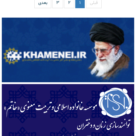
قبلی
۱
۲
۳
بعدی