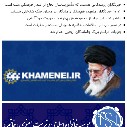
خبرنگاران رزمندگانی هستند که مأموریت‌شان دفاع از اقتدار فرهنگی ملت است
اژه‌ای: خبرنگاران متعهد، هم‌سنگر رزمندگان در میدان جنگ شناختی هستند
انتشار نخستین جلد از مجموعه «زوج‌یار» با محوریت خودآگاهی
در عصر سونامی اطلاعات، «قلم» همچنان امانت‌دار حقیقت است
جزئیات مراسم بزرگ جاماندگان اربعین اعلام شد