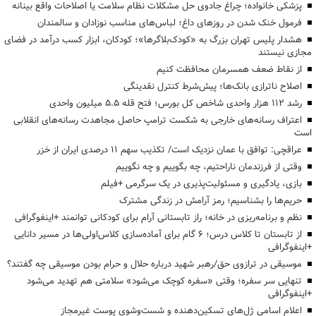
پزشکی خانواده؛ چراغ جادوی حل مشکلات نظام سلامت یا اصلاحات واقع بینانه
فرمول خنک شدن در روزهای داغ؛ لباس‌های مناسب نوزادان و سالمندان
هشدار پلیس تهران بزرگ به «کودک‌بلاگرها»؛ کودکان، ابزار کسب درآمد در فضای
مجازی نیستند
از نقاط ضعف همسرمان محافظت کنیم
اصلاح ناترازی بانک‌ها؛ پیش‌شرط کنترل نقدینگی
رشد ۱۱۲ هزار واحدی شاخص کل بورس؛ فتح قله ۵.۵ میلیون واحدی
اعتراف رسانه‌های خارجی به شکست ترامپ حاصل مجاهدت رسانه‌های انقلابی
است
عراقچی: توافق با عمان نزدیک است/ تکذیب سهم ۱۱ درصدی ایران از خزر
وقتی از فرزندمان ناراحتیم، چه بگوییم و چه نگوییم
بازی، یادگیری و مسئولیت‌پذیری در یک سرگرمی +فیلم
حریم‌ها را بشناسیم؛ رمز آرامش در زندگی مشترک
نظم و برنامه‌ریزی در خانه؛ راز تابستانی آرام برای کودکانی توانمند +اینفوگرافی
از تابستان تا کلاس درس؛ ۶ گام برای آماده‌سازی کلاس‌اولی‌ها در مسیر دانایی
+اینفوگرافی
موسیقی در ترازوی حق/رهبر شهید درباره حلال و حرام بودن موسیقی چه گفتند؟
تنهایی سر سفره؛ وقتی «سفره کوچک می‌شود» سلامتی هم تهدید می‌شود
+اینفوگرافی
اعلام اسامی ژل‌های تسکین‌دهنده و شست‌وشوی پوست غیرمجاز