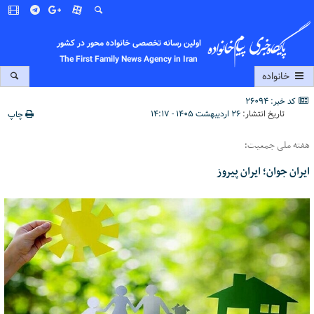
اولین رسانه تخصصی خانواده محور در کشور
The First Family News Agency in Iran
خانواده
کد خبر: 26094
تاریخ انتشار:
۲۶ اردیبهشت ۱۴۰۵ - ۱۴:۱۷
چاپ
هفته ملی جمعیت؛
ایران جوان؛ ایران پیروز