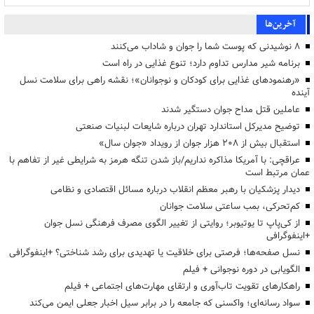
آخرین‌ها
۸ نوشیدنی که پوست شما را جوان و شاداب می‌کنند
برنامه شیر مدارس تداوم دارد؛ تنوع غذایی در راه است
«رهنمودهای غذایی برای کودکان و نوجوانان»؛ نقشه راهی برای سلامت نسل
آینده
عاملین قتل مداح جوان دستگیر شدند
توضیح مدیرکل استاندارد تهران درباره شایعات لبنیات صنعتی
استقبال بیش از ۲۰۸ هزار جوان از رویداد «جوان سال»
عراقچی: با آمریکا مذاکره نداریم/باز شدن تنگه هرمز به شرایطی غیر از تفاهم با
عمان مرتبط است
دیدار پزشکیان با رهبر معظم انقلاب درباره مسائل اقتصادی و نظامی
کم‌تحرکی، بمب ساعتی سلامت جوانان
از کی‌پاپ تا یوتیوبر؛ روایتی از تغییر الگوی مصرف فرهنگی نسل جوان
+اینفوگرافی
نسل صفحه‌ها؛ فرصتی برای خلاقیت یا تهدیدی برای رشد شناختی؟ +اینفوگرافی
الگویابی در دوره نوجوانی + فیلم
راهکارهای تقویت تاب‌آوری و ارتقای مهارت‌های اجتماعی + فیلم
سواد رسانه‌ای؛ واکسنی که جامعه را در برابر سیل اخبار جعلی ایمن می‌کند