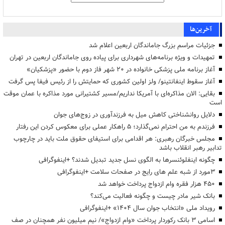
آخرین‌ها
جزئیات مراسم بزرگ جاماندگان اربعین اعلام شد
تمهیدات و ویژه برنامه‌های شهرداری برای پیاده روی جاماندگان اربعین در تهران
آغاز برنامه ملی پزشکی خانواده در ۲۰ شهر فاز دوم با حضور «پزشکیان»
آغاز سقوط اینفانتینو/ ولز اولین کشوری که حمایتش را از رئیس فیفا پس گرفت
بقایی: الان مذاکره‌ای با آمریکا نداریم/مسیر کشتیرانی مورد مذاکره با عمان موقت
است
دلایل روانشناختی کاهش میل به فرزندآوری در زوج‌های جوان
فرزندم به من احترام نمی‌گذارد؛ ۵ راهکار عملی برای معکوس کردن این رفتار
مجلس خبرگان رهبری: هر اقدامی برای استیفای حقوق ملت باید در چارچوب
تدابیر رهبر انقلاب باشد
چگونه اینفلوئنسرها به الگوی نسل جدید تبدیل شدند؟ +اینفوگرافی
3مورد از شبه علم های رایج در صفحات سلامت +اینفوگرافی
۴۵۰ هزار فقره وام ازدواج پرداخت خواهد شد
بانک شیر مادر چیست و چگونه فعالیت می‌کند؟
رویداد ملی «انتخاب جوان سال ۱۴۰۴» +اینفوگرافی
اسامی ۳ بانک رکوردار پرداخت «وام ازدواج»/ نیم میلیون نفر همچنان در صف