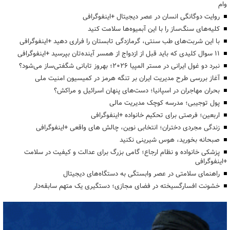
وام
روایت دوگانگی انسان در عصر دیجیتال +اینفوگرافی
کلیه‌های سنگ‌ساز را با این آبمیوه‌ها سلامت کنید
با این شربت‌های طب سنتی، گرمازدگی تابستان را فراری دهید +اینفوگرافی
۱۱ سوال کلیدی که باید قبل از ازدواج از همسر آینده‌تان بپرسید +اینفوگرافی
نبرد دو غول ایرانی در مستر المپیا ۲۰۲۶؛ بهروز تابانی شگفتی‌ساز می‌شود؟
آغاز بررسی طرح مدیریت ایران بر تنگه هرمز در کمیسیون امنیت ملی
بحران مهاجران در اسپانیا؛ دست‌های پنهان اسرائیل و مراکش؟
پول توجیبی؛ مدرسه کوچک مدیریت مالی
اربعین؛ فرصتی برای تحکیم خانواده +اینفوگرافی
زندگی مجردی دختران؛ انتخابی نوین، چالش های واقعی +اینفوگرافی
صبحانه بخورید، هوس شیرینی نکنید
پزشکی خانواده و نظام ارجاع؛ گامی بزرگ برای عدالت و کیفیت در سلامت
+اینفوگرافی
راهنمای سلامتی در عصر وابستگی به دستگاه‌های دیجیتال
خشونت افسارگسیخته در فضای مجازی؛ دستگیری یک متهم سابقه‌دار