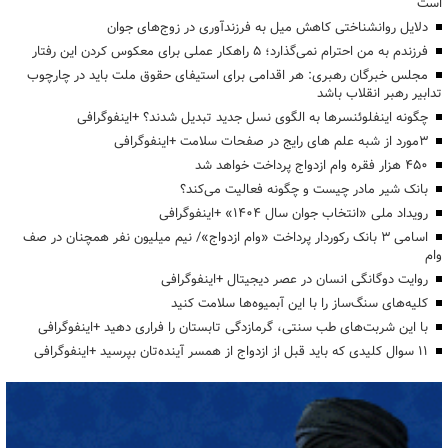
است
دلایل روانشناختی کاهش میل به فرزندآوری در زوج‌های جوان
فرزندم به من احترام نمی‌گذارد؛ ۵ راهکار عملی برای معکوس کردن این رفتار
مجلس خبرگان رهبری: هر اقدامی برای استیفای حقوق ملت باید در چارچوب
تدابیر رهبر انقلاب باشد
چگونه اینفلوئنسرها به الگوی نسل جدید تبدیل شدند؟ +اینفوگرافی
3مورد از شبه علم های رایج در صفحات سلامت +اینفوگرافی
۴۵۰ هزار فقره وام ازدواج پرداخت خواهد شد
بانک شیر مادر چیست و چگونه فعالیت می‌کند؟
رویداد ملی «انتخاب جوان سال ۱۴۰۴» +اینفوگرافی
اسامی ۳ بانک رکوردار پرداخت «وام ازدواج»/ نیم میلیون نفر همچنان در صف
وام
روایت دوگانگی انسان در عصر دیجیتال +اینفوگرافی
کلیه‌های سنگ‌ساز را با این آبمیوه‌ها سلامت کنید
با این شربت‌های طب سنتی، گرمازدگی تابستان را فراری دهید +اینفوگرافی
۱۱ سوال کلیدی که باید قبل از ازدواج از همسر آینده‌تان بپرسید +اینفوگرافی