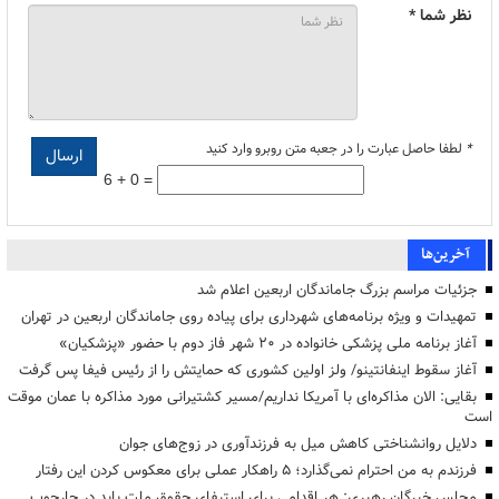
نظر شما *
*
لطفا حاصل عبارت را در جعبه متن روبرو وارد کنید
6 + 0 =
آخرین‌ها
جزئیات مراسم بزرگ جاماندگان اربعین اعلام شد
تمهیدات و ویژه برنامه‌های شهرداری برای پیاده روی جاماندگان اربعین در تهران
آغاز برنامه ملی پزشکی خانواده در ۲۰ شهر فاز دوم با حضور «پزشکیان»
آغاز سقوط اینفانتینو/ ولز اولین کشوری که حمایتش را از رئیس فیفا پس گرفت
بقایی: الان مذاکره‌ای با آمریکا نداریم/مسیر کشتیرانی مورد مذاکره با عمان موقت
است
دلایل روانشناختی کاهش میل به فرزندآوری در زوج‌های جوان
فرزندم به من احترام نمی‌گذارد؛ ۵ راهکار عملی برای معکوس کردن این رفتار
مجلس خبرگان رهبری: هر اقدامی برای استیفای حقوق ملت باید در چارچوب