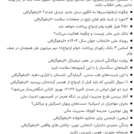
تدابیر رهبر انقلاب باشد
چگونه اینفلوئنسرها به الگوی نسل جدید تبدیل شدند؟ +اینفوگرافی
3مورد از شبه علم های رایج در صفحات سلامت +اینفوگرافی
۴۵۰ هزار فقره وام ازدواج پرداخت خواهد شد
بانک شیر مادر چیست و چگونه فعالیت می‌کند؟
رویداد ملی «انتخاب جوان سال ۱۴۰۴» +اینفوگرافی
اسامی ۳ بانک رکوردار پرداخت «وام ازدواج»/ نیم میلیون نفر همچنان در صف
وام
روایت دوگانگی انسان در عصر دیجیتال +اینفوگرافی
کلیه‌های سنگ‌ساز را با این آبمیوه‌ها سلامت کنید
با این شربت‌های طب سنتی، گرمازدگی تابستان را فراری دهید +اینفوگرافی
۱۱ سوال کلیدی که باید قبل از ازدواج از همسر آینده‌تان بپرسید +اینفوگرافی
نبرد دو غول ایرانی در مستر المپیا ۲۰۲۶؛ بهروز تابانی شگفتی‌ساز می‌شود؟
آغاز بررسی طرح مدیریت ایران بر تنگه هرمز در کمیسیون امنیت ملی
بحران مهاجران در اسپانیا؛ دست‌های پنهان اسرائیل و مراکش؟
پول توجیبی؛ مدرسه کوچک مدیریت مالی
اربعین؛ فرصتی برای تحکیم خانواده +اینفوگرافی
زندگی مجردی دختران؛ انتخابی نوین، چالش های واقعی +اینفوگرافی
صبحانه بخورید، هوس شیرینی نکنید