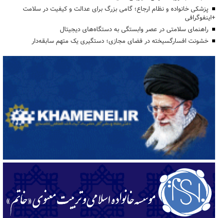
پزشکی خانواده و نظام ارجاع؛ گامی بزرگ برای عدالت و کیفیت در سلامت
+اینفوگرافی
راهنمای سلامتی در عصر وابستگی به دستگاه‌های دیجیتال
خشونت افسارگسیخته در فضای مجازی؛ دستگیری یک متهم سابقه‌دار