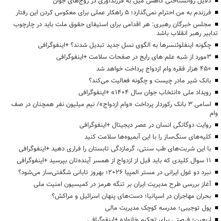
دلایل روانشناختی کاهش میل به فرزندآوری در زوج‌های جوان
فرزندم به من احترام نمی‌گذارد؛ ۵ راهکار عملی برای معکوس کردن این رفتار
مجلس خبرگان رهبری: هر اقدامی برای استیفای حقوق ملت باید در چارچوب
تدابیر رهبر انقلاب باشد
چگونه اینفلوئنسرها به الگوی نسل جدید تبدیل شدند؟ +اینفوگرافی
3مورد از شبه علم های رایج در صفحات سلامت +اینفوگرافی
۴۵۰ هزار فقره وام ازدواج پرداخت خواهد شد
بانک شیر مادر چیست و چگونه فعالیت می‌کند؟
رویداد ملی «انتخاب جوان سال ۱۴۰۴» +اینفوگرافی
اسامی ۳ بانک رکوردار پرداخت «وام ازدواج»/ نیم میلیون نفر همچنان در صف
وام
روایت دوگانگی انسان در عصر دیجیتال +اینفوگرافی
کلیه‌های سنگ‌ساز را با این آبمیوه‌ها سلامت کنید
با این شربت‌های طب سنتی، گرمازدگی تابستان را فراری دهید +اینفوگرافی
۱۱ سوال کلیدی که باید قبل از ازدواج از همسر آینده‌تان بپرسید +اینفوگرافی
نبرد دو غول ایرانی در مستر المپیا ۲۰۲۶؛ بهروز تابانی شگفتی‌ساز می‌شود؟
آغاز بررسی طرح مدیریت ایران بر تنگه هرمز در کمیسیون امنیت ملی
بحران مهاجران در اسپانیا؛ دست‌های پنهان اسرائیل و مراکش؟
پول توجیبی؛ مدرسه کوچک مدیریت مالی
اربعین؛ فرصتی برای تحکیم خانواده +اینفوگرافی