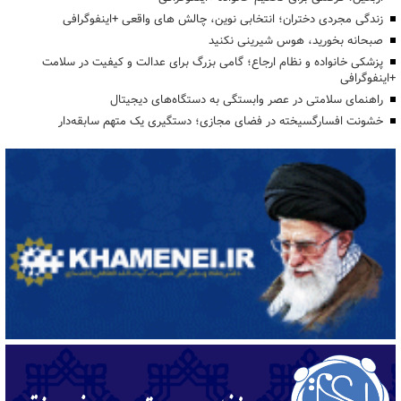
زندگی مجردی دختران؛ انتخابی نوین، چالش های واقعی +اینفوگرافی
صبحانه بخورید، هوس شیرینی نکنید
پزشکی خانواده و نظام ارجاع؛ گامی بزرگ برای عدالت و کیفیت در سلامت
+اینفوگرافی
راهنمای سلامتی در عصر وابستگی به دستگاه‌های دیجیتال
خشونت افسارگسیخته در فضای مجازی؛ دستگیری یک متهم سابقه‌دار