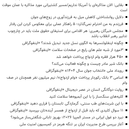
بقایی: الان مذاکره‌ای با آمریکا نداریم/مسیر کشتیرانی مورد مذاکره با عمان موقت
است
دلایل روانشناختی کاهش میل به فرزندآوری در زوج‌های جوان
فرزندم به من احترام نمی‌گذارد؛ ۵ راهکار عملی برای معکوس کردن این رفتار
مجلس خبرگان رهبری: هر اقدامی برای استیفای حقوق ملت باید در چارچوب
تدابیر رهبر انقلاب باشد
چگونه اینفلوئنسرها به الگوی نسل جدید تبدیل شدند؟ +اینفوگرافی
3مورد از شبه علم های رایج در صفحات سلامت +اینفوگرافی
۴۵۰ هزار فقره وام ازدواج پرداخت خواهد شد
بانک شیر مادر چیست و چگونه فعالیت می‌کند؟
رویداد ملی «انتخاب جوان سال ۱۴۰۴» +اینفوگرافی
اسامی ۳ بانک رکوردار پرداخت «وام ازدواج»/ نیم میلیون نفر همچنان در صف
وام
روایت دوگانگی انسان در عصر دیجیتال +اینفوگرافی
کلیه‌های سنگ‌ساز را با این آبمیوه‌ها سلامت کنید
با این شربت‌های طب سنتی، گرمازدگی تابستان را فراری دهید +اینفوگرافی
۱۱ سوال کلیدی که باید قبل از ازدواج از همسر آینده‌تان بپرسید +اینفوگرافی
نبرد دو غول ایرانی در مستر المپیا ۲۰۲۶؛ بهروز تابانی شگفتی‌ساز می‌شود؟
آغاز بررسی طرح مدیریت ایران بر تنگه هرمز در کمیسیون امنیت ملی