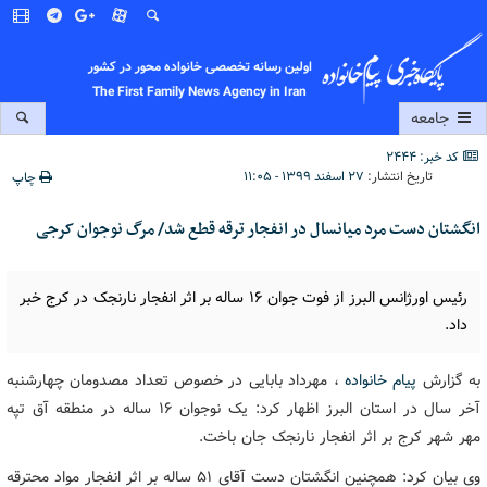
اولین رسانه تخصصی خانواده محور در کشور
The First Family News Agency in Iran
جامعه
کد خبر: 2444
تاریخ انتشار:
۲۷ اسفند ۱۳۹۹ - ۱۱:۰۵
چاپ
انگشتان دست مرد میانسال در انفجار ترقه قطع شد/ مرگ نوجوان کرجی
رئیس اورژانس البرز از فوت جوان ۱۶ ساله بر اثر انفجار نارنجک در کرج خبر
داد.
به گزارش
پیام خانواده
، مهرداد بابایی در خصوص تعداد مصدومان چهارشنبه
آخر سال در استان البرز اظهار کرد: یک نوجوان ۱۶ ساله در منطقه آق تپه
مهر شهر کرج بر اثر انفجار نارنجک جان باخت.
وی بیان کرد: همچنین انگشتان دست آقای ۵۱ ساله بر اثر انفجار مواد محترقه