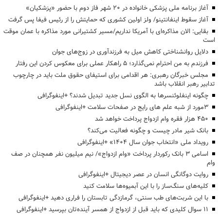
آغاز برنامه ملی پزشکی خانواده در ۲۰ شهر فاز دوم با حضور «پزشکیان»
آغاز سقوط اینفانتینو/ ولز اولین کشوری که حمایتش را از رئیس فیفا پس گرفت
بقایی: الان مذاکره‌ای با آمریکا نداریم/مسیر کشتیرانی مورد مذاکره با عمان موقت
است
دلایل روانشناختی کاهش میل به فرزندآوری در زوج‌های جوان
فرزندم به من احترام نمی‌گذارد؛ ۵ راهکار عملی برای معکوس کردن این رفتار
مجلس خبرگان رهبری: هر اقدامی برای استیفای حقوق ملت باید در چارچوب
تدابیر رهبر انقلاب باشد
چگونه اینفلوئنسرها به الگوی نسل جدید تبدیل شدند؟ +اینفوگرافی
3مورد از شبه علم های رایج در صفحات سلامت +اینفوگرافی
۴۵۰ هزار فقره وام ازدواج پرداخت خواهد شد
بانک شیر مادر چیست و چگونه فعالیت می‌کند؟
رویداد ملی «انتخاب جوان سال ۱۴۰۴» +اینفوگرافی
اسامی ۳ بانک رکوردار پرداخت «وام ازدواج»/ نیم میلیون نفر همچنان در صف
وام
روایت دوگانگی انسان در عصر دیجیتال +اینفوگرافی
کلیه‌های سنگ‌ساز را با این آبمیوه‌ها سلامت کنید
با این شربت‌های طب سنتی، گرمازدگی تابستان را فراری دهید +اینفوگرافی
۱۱ سوال کلیدی که باید قبل از ازدواج از همسر آینده‌تان بپرسید +اینفوگرافی