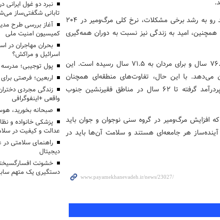
.
تابانی شگفتی‌ساز می‌ش
در بخش دیگری از این گزارش، مشخص شد که با وجود روند رو به رشد برخی مشکلات، نرخ کلی مرگ‌ومیر در ۲۰۴
آغاز بررسی طرح مدیر
ن کاهش یافته است. همچنین، امید به زندگی نیز نسبت به دوران همه‌گیری
کمیسیون امنیت ملی
بحران مهاجران در اس
اسرائیل و مراکش؟
در حال حاضر، متوسط امید به زندگی جهانی برای زنان به ۷۶.۳ سال و برای مردان به ۷۱.۵ سال رسیده است. این
پول توجیبی؛ مدرسه 
 از ۲۰ سال افزایش نشان می‌دهد. با این حال، تفاوت‌های منطقه‌ای همچنان
اربعین؛ فرصتی برای 
محسوس است؛ از امید به زندگی ۸۳ ساله در کشورهای پردرآمد گرفته تا ۶۲ سال در مناطق فقیرنشین جنوب
زندگی مجردی دختران
واقعی +اینفوگرافی
صبحانه بخورید، هوس
که افزایش مرگ‌ومیر در گروه سنی نوجوان و جوان باید
پزشکی خانواده و نظا
عدالت و کیفیت در سلام
ینده‌ساز هر جامعه‌ای هستند و سلامت آن‌ها باید در
راهنمای سلامتی در 
دیجیتال
خشونت افسارگسیخته
دستگیری یک متهم سابقه