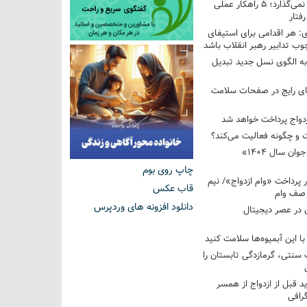
فرزندم به من احترام نمی‌گذارد؛ ۵ راهکار عملی
فتار
 هر اقدامی برای استیفای
ب تدابیر رهبر انقلاب باشد
به الگوی نسل جدید تبدیل
های رایج در صفحات سلامت
 و چگونه فعالیت می‌کند؟
رویداد ملی «انتخاب جوان سال ۱۴۰۴»
چاپ روی بوم
کوردار پرداخت «وام ازدواج»/ نیم
قاب عکس
 صف وام
دانلود افزونه های وردپرس
 در عصر دیجیتال
با این آبمیوه‌ها سلامت کنید
سنتی، گرمازدگی تابستان را
ید قبل از ازدواج از همسر
گرافی