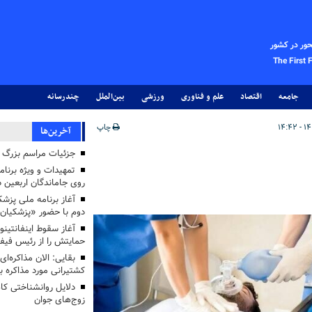
حور در کشور
The First 
جامعه
اقتصاد
علم و فناوری
ورزشی
بین‌الملل
چندرسانه
چاپ
آخرین‌ها
جزئیات مراسم بزرگ ج
تمهیدات و ویژه برنام
روی جاماندگان اربعین د
دوم با حضور «پزشکیان
آغاز سقوط اینفانتینو
حمایتش را از رئیس فی
بقایی: الان مذاکره‌ای
کشتیرانی مورد مذاکره 
دلایل روانشناختی کا
زوج‌های جوان