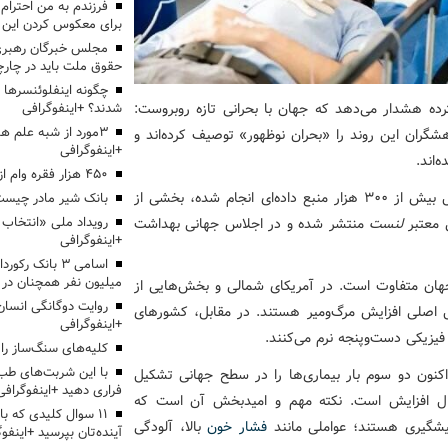
برای معکوس کردن این ر
مجلس خبرگان رهبری:
حقوق ملت باید در چارچو
چگونه اینفلوئنسرها 
ده هشدار می‌دهد که جهان با بحرانی تازه روبروست:
شدند؟ +اینفوگرافی
3مورد از شبه علم 
وهشگران این روند را «بحران نوظهور» توصیف کرده‌اند و
+اینفوگرافی
‌اند.
۴۵۰ هزار فقره وام ازدواج پرداخت خواهد شد
این تحقیق که با مشارکت بیش از ۱۶ هزار دانشمند و تحلیل بیش از ۳۰۰ هزار منبع داده‌ای انجام شده، بخشی از
بانک شیر مادر چیست
ی معتبر
لنست
منتشر شده و در اجلاس جهانی بهداشت
+اینفوگرافی
اسامی ۳ بانک ر
میلیون نفر همچنان در
جهان متفاوت است. در آمریکای شمالی و بخش‌هایی از
روایت دوگانگی انسان
ل اصلی افزایش مرگ‌ومیر هستند. در مقابل، کشورهای
+اینفوگرافی
فیزیکی دست‌وپنجه نرم می‌کنند.
کلیه‌های سنگ‌ساز را 
با این شربت‌های طب 
کنون دو سوم بار بیماری‌ها را در سطح جهانی تشکیل
فراری دهید +اینفوگرافی
حال افزایش است. نکته مهم و امیدبخش آن است که
۱۱ سوال کلیدی که با
 پیشگیری هستند؛ عواملی مانند
فشار خون
بالا، آلودگی
آینده‌تان بپرسید +اینفو