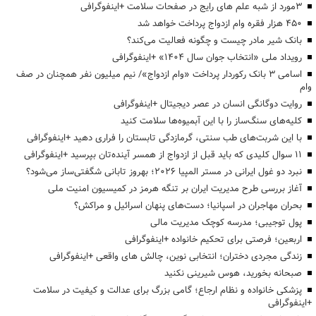
3مورد از شبه علم های رایج در صفحات سلامت +اینفوگرافی
۴۵۰ هزار فقره وام ازدواج پرداخت خواهد شد
بانک شیر مادر چیست و چگونه فعالیت می‌کند؟
رویداد ملی «انتخاب جوان سال ۱۴۰۴» +اینفوگرافی
اسامی ۳ بانک رکوردار پرداخت «وام ازدواج»/ نیم میلیون نفر همچنان در صف
وام
روایت دوگانگی انسان در عصر دیجیتال +اینفوگرافی
کلیه‌های سنگ‌ساز را با این آبمیوه‌ها سلامت کنید
با این شربت‌های طب سنتی، گرمازدگی تابستان را فراری دهید +اینفوگرافی
۱۱ سوال کلیدی که باید قبل از ازدواج از همسر آینده‌تان بپرسید +اینفوگرافی
نبرد دو غول ایرانی در مستر المپیا ۲۰۲۶؛ بهروز تابانی شگفتی‌ساز می‌شود؟
آغاز بررسی طرح مدیریت ایران بر تنگه هرمز در کمیسیون امنیت ملی
بحران مهاجران در اسپانیا؛ دست‌های پنهان اسرائیل و مراکش؟
پول توجیبی؛ مدرسه کوچک مدیریت مالی
اربعین؛ فرصتی برای تحکیم خانواده +اینفوگرافی
زندگی مجردی دختران؛ انتخابی نوین، چالش های واقعی +اینفوگرافی
صبحانه بخورید، هوس شیرینی نکنید
پزشکی خانواده و نظام ارجاع؛ گامی بزرگ برای عدالت و کیفیت در سلامت
+اینفوگرافی