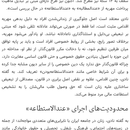
سقف به ۱۴ سکه نیز مطرح شد. اکنون نیز طرح تازه‌ای مبنی بر تبدیل ماهیت
پرداخت مهریه از «عندالمطالبه» به «عندالاستطاعه» در حال بررسی است».
نادی معتقد است اصل جلوگیری از زندانی‌شدن افراد به دلیل بدهی مهریه
اقدامی مثبت است، اما فقط در صورتی می‌تواند عادلانه تلقی شود که مبتنی
بر تبعیض بی‌دلیل و استثناگذاری ناعادلانه نباشد. او یادآور می‌شود مهریه،
برخلاف تصور رایج، بخشی از روابط خصوصی افراد است و باید بر پایه توافق
میان طرفین تنظیم شود، نه با دخالت مکرر قانون‌گذار. از نظر او، مداخله در
این حوزه با اصول بنیادین حقوق خصوصی و حتی قانون اساسی مغایرت دارد،
چراکه قانون‌گذار حق ندارد یک دین خصوصی را از سایر دیون مشابه جدا کرده
و برای آن شرایط خاصی مانند «عندالاستطاعه‌بودن» تعریف کند. به گفته
نادی، چنین اقدامی، علاوه بر نقض اصل برابری در قانون، مصداقی از تبعیض
ساختاری علیه زنان است که حق وصول طلب مالی‌شان را به تشخیص
استطاعت مالی مرد منوط می‌کند.
محدودیت‌های اجرای «عندالاستطاعه»
به گفته نادی، زنان در جامعه ایران با نابرابری‌های متعددی مواجه‌اند؛ از جمله
در زمینه‌های اجتماعی، فرهنگی، شغلی، تحصیلی و حقوق خانوادگی مانند