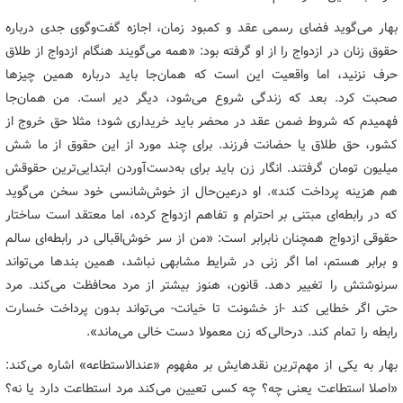
بهار می‌گوید فضای رسمی عقد و کمبود زمان، اجازه گفت‌وگوی جدی درباره
حقوق زنان در ازدواج را از او گرفته بود: «همه می‌گویند هنگام ازدواج از طلاق
حرف نزنید، اما واقعیت این است که همان‌جا باید درباره همین چیزها
صحبت کرد. بعد که زندگی شروع می‌شود، دیگر دیر است. من همان‌جا
فهمیدم که شروط ضمن عقد در محضر باید خریداری شود؛ مثلا حق خروج از
کشور، حق طلاق یا حضانت فرزند. برای چند مورد از این حقوق از ما شش
میلیون تومان گرفتند. انگار زن باید برای به‌دست‌آوردن ابتدایی‌ترین حقوقش
هم هزینه پرداخت کند». او درعین‌حال از خوش‌شانسی خود سخن می‌گوید
که در رابطه‌ای مبتنی بر احترام و تفاهم ازدواج کرده، اما معتقد است ساختار
حقوقی ازدواج همچنان نابرابر است: «من از سر خوش‌اقبالی در رابطه‌ای سالم
و برابر هستم، اما اگر زنی در شرایط مشابهی نباشد، همین بندها می‌تواند
سرنوشتش را تغییر دهد. قانون، هنوز بیشتر از مرد محافظت می‌کند. مرد
حتی اگر خطایی کند -از خشونت تا خیانت- می‌تواند بدون پرداخت خسارت
رابطه را تمام کند. درحالی‌که زن معمولا دست خالی می‌ماند».
بهار به یکی از مهم‌ترین نقدهایش بر مفهوم «عندالاستطاعه» اشاره می‌کند:
«اصلا استطاعت یعنی چه؟ چه کسی تعیین می‌کند مرد استطاعت دارد یا نه؟