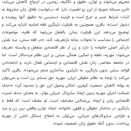
محروم می‌شوند و توازن حقوق و تکالیف زوجین در ازدواج کاهش می‌یابد:
«این مسئله به‌ویژه از این رو اهمیت دارد که درخواست طلاق زنان مشروط به
اثبات شرایط عسر و حرج است و فرایند دسترسی به حقوق آنها پیچیده و
دشوار است». باقری همچنین به ظرفیت بازنگری فقه امامیه اشاره می‌کند و
توضیح می‌دهد این ظرفیت زمانی بالفعل می‌شود که فقیه، موضوعات
اجتماعی را متناسب با تحولات زمانه بازتعریف کند: «در فقه سنتی، مرد نقش
نان‌آور اصلی خانواده را دارد و زن از نظر اقتصادی منفعل و وابسته تعریف
می‌شود؛ مهریه، نفقه و تمکین همگی مبتنی بر این نظام مردسالار است. اما
در جامعه معاصر، زنان نقش اقتصادی و اجتماعی فعال دارند و ادامه‌دادن
قواعد سنتی بدون بازنگری، به نابرابری ساختاری منجر می‌شود». باقری تأکید
می‌کند با توجه به نظام حقوقی ایران، مهریه حق مسلم زن است و نمی‌توان
به بهانه کاهش جمعیت کیفری، امکان وصول این حق را محدود کرد؛ «حذف
ضمانت اجرای مهریه بدون ایجاد سازوکار جبرانی مؤثر، به معنای حذف امنیت
اقتصادی زنان و ایجاد بی‌عدالتی مضاعف است. او معتقد است که فقط با
بازنگری در ساختار حقوقی و فقهی خانواده، ایجاد توازن واقعی بین زن و مرد
و طراحی سازوکارهای جبرانی، می‌توان به اصلاح مسائل ناشی از مهریه
پرداخت، بدون آنکه حقوق زنان تضعیف شود».