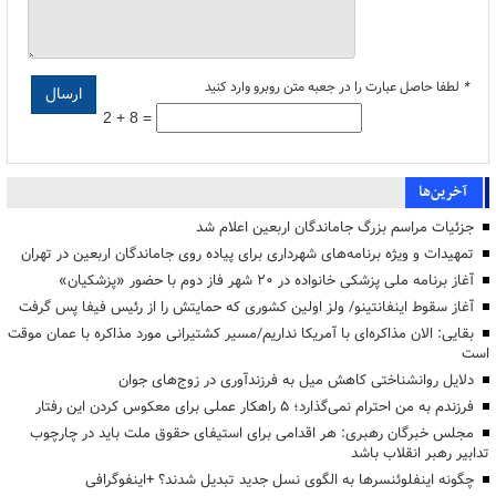
*
لطفا حاصل عبارت را در جعبه متن روبرو وارد کنید
2 + 8 =
آخرین‌ها
جزئیات مراسم بزرگ جاماندگان اربعین اعلام شد
تمهیدات و ویژه برنامه‌های شهرداری برای پیاده روی جاماندگان اربعین در تهران
آغاز برنامه ملی پزشکی خانواده در ۲۰ شهر فاز دوم با حضور «پزشکیان»
آغاز سقوط اینفانتینو/ ولز اولین کشوری که حمایتش را از رئیس فیفا پس گرفت
بقایی: الان مذاکره‌ای با آمریکا نداریم/مسیر کشتیرانی مورد مذاکره با عمان موقت
است
دلایل روانشناختی کاهش میل به فرزندآوری در زوج‌های جوان
فرزندم به من احترام نمی‌گذارد؛ ۵ راهکار عملی برای معکوس کردن این رفتار
مجلس خبرگان رهبری: هر اقدامی برای استیفای حقوق ملت باید در چارچوب
تدابیر رهبر انقلاب باشد
چگونه اینفلوئنسرها به الگوی نسل جدید تبدیل شدند؟ +اینفوگرافی