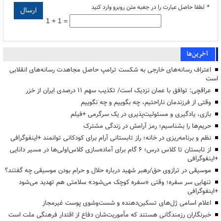
*
لطفا حاصل عبارت را در جعبه متن روبرو وارد کنید
1 + 1 =
آخرین‌ها
اعتراف رسانه‌های خارجی به شکست ترامپ حاصل مجاهدت رسانه‌های انقلابی
است
عراقچی: توافق با عمان نزدیک است/ تکذیب سهم ۱۱ درصدی ایران از خزر
وقتی از فرزندمان ناراحتیم، چه بگوییم و چه نگوییم
بازی، یادگیری و مسئولیت‌پذیری در یک سرگرمی +فیلم
حریم‌ها را بشناسیم؛ رمز آرامش در زندگی مشترک
نظم و برنامه‌ریزی در خانه؛ راز تابستانی آرام برای کودکانی توانمند +اینفوگرافی
از تابستان تا کلاس درس؛ ۶ گام برای آماده‌سازی کلاس‌اولی‌ها در مسیر دانایی
+اینفوگرافی
موسیقی در ترازوی حق/رهبر شهید درباره حلال و حرام بودن موسیقی چه گفتند؟
تنهایی سر سفره؛ وقتی «سفره کوچک می‌شود» سلامتی هم تهدید می‌شود
+اینفوگرافی
اعلام اسامی ژل‌های تسکین‌دهنده و شست‌وشوی پوست غیرمجاز
خبرنگاران رزمندگانی هستند که مأموریت‌شان دفاع از اقتدار فرهنگی ملت است