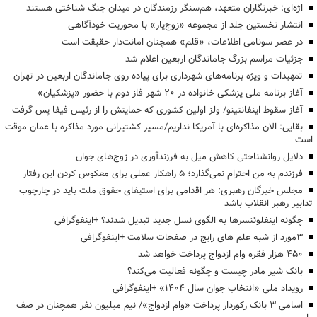
اژه‌ای: خبرنگاران متعهد، هم‌سنگر رزمندگان در میدان جنگ شناختی هستند
انتشار نخستین جلد از مجموعه «زوج‌یار» با محوریت خودآگاهی
در عصر سونامی اطلاعات، «قلم» همچنان امانت‌دار حقیقت است
جزئیات مراسم بزرگ جاماندگان اربعین اعلام شد
تمهیدات و ویژه برنامه‌های شهرداری برای پیاده روی جاماندگان اربعین در تهران
آغاز برنامه ملی پزشکی خانواده در ۲۰ شهر فاز دوم با حضور «پزشکیان»
آغاز سقوط اینفانتینو/ ولز اولین کشوری که حمایتش را از رئیس فیفا پس گرفت
بقایی: الان مذاکره‌ای با آمریکا نداریم/مسیر کشتیرانی مورد مذاکره با عمان موقت
است
دلایل روانشناختی کاهش میل به فرزندآوری در زوج‌های جوان
فرزندم به من احترام نمی‌گذارد؛ ۵ راهکار عملی برای معکوس کردن این رفتار
مجلس خبرگان رهبری: هر اقدامی برای استیفای حقوق ملت باید در چارچوب
تدابیر رهبر انقلاب باشد
چگونه اینفلوئنسرها به الگوی نسل جدید تبدیل شدند؟ +اینفوگرافی
3مورد از شبه علم های رایج در صفحات سلامت +اینفوگرافی
۴۵۰ هزار فقره وام ازدواج پرداخت خواهد شد
بانک شیر مادر چیست و چگونه فعالیت می‌کند؟
رویداد ملی «انتخاب جوان سال ۱۴۰۴» +اینفوگرافی
اسامی ۳ بانک رکوردار پرداخت «وام ازدواج»/ نیم میلیون نفر همچنان در صف