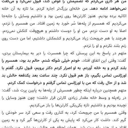
من هر کاری می‌کردم که تصمیمش را عوض کند، قبول نمی‌کرد و می‌گفت
نمی‌خواهد ادامه دهد.
من خانه‌ای بزرگ‌تر اجاره کردم. ما تازه به آن خانه
اثاثیه برده بودیم‌. هنوز کارتن‌ها روی زمین بود و داشتیم وسایل را جابه‌جا
می‌کردیم که همسرم از پله‌ها سُر خورد به زمین افتاد. من همسرم را نزدم،
اصلا به او دست نزدم. من او را دوست داشتم و هیچ‌وقت کتکش نمی‌زدم.
هرچند با هم جروبحث زیاد می‌کردیم و کشمکش داشتیم، اما من دست روی
زنم بلند نکردم و او را نزدم.
متهم در پاسخ به این پرسش که چرا همسرت را دیر به بیمارستان بردی،
گفت‌: وقتی این اتفاق افتاد،
خودم خیلی شوکه شدم. حالم بد بود، همسرم را
بلند کردم و به خانه آوردم. به او اصرار کردم دکتر برویم، قبول نکرد. گفتم با
اورژانس تماس بگیرم، باز هم قبول نکرد. چند ساعت بعد یکدفعه حالش بد
شد و از حال رفت که من با اورژانس تماس گرفتم و درخواست کمک کردم.
متهم همچنین درباره اینکه چطور همسرش از پله‌ها به پایین پرت شد، گفت:
در راه‌پله و وسط خانه مقدار زیادی کارتن قرار داشت؛ چون هنوز وسایل را
نچیده بودیم و داشتیم تازه یکی‌یکی کارتن‌ها را باز می‌کردیم.
وقتی همسرم با من جروبحث کرد، به کناری رفت و سعی کرد سر خودش را
گرم کند. داشت کار می‌کرد که پایش به یکی از کارتن‌ها گیر کرد و به زمین
افتاد و از چند پله پرت شد. همان لحظه هم حالش بد نشد. من بلندش