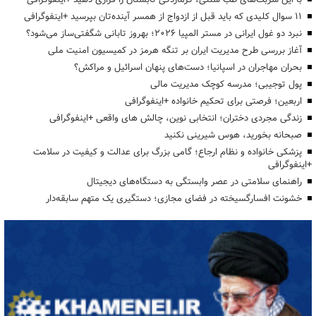
۱۱ سوال کلیدی که باید قبل از ازدواج از همسر آینده‌تان بپرسید +اینفوگرافی
نبرد دو غول ایرانی در مستر المپیا ۲۰۲۶؛ بهروز تابانی شگفتی‌ساز می‌شود؟
آغاز بررسی طرح مدیریت ایران بر تنگه هرمز در کمیسیون امنیت ملی
بحران مهاجران در اسپانیا؛ دست‌های پنهان اسرائیل و مراکش؟
پول توجیبی؛ مدرسه کوچک مدیریت مالی
اربعین؛ فرصتی برای تحکیم خانواده +اینفوگرافی
زندگی مجردی دختران؛ انتخابی نوین، چالش های واقعی +اینفوگرافی
صبحانه بخورید، هوس شیرینی نکنید
پزشکی خانواده و نظام ارجاع؛ گامی بزرگ برای عدالت و کیفیت در سلامت
+اینفوگرافی
راهنمای سلامتی در عصر وابستگی به دستگاه‌های دیجیتال
خشونت افسارگسیخته در فضای مجازی؛ دستگیری یک متهم سابقه‌دار