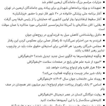
جزئیات مراسم بزرگ جاماندگان اربعین اعلام شد
تمهیدات و ویژه برنامه‌های شهرداری برای پیاده روی جاماندگان اربعین در تهران
آغاز برنامه ملی پزشکی خانواده در ۲۰ شهر فاز دوم با حضور «پزشکیان»
آغاز سقوط اینفانتینو/ ولز اولین کشوری که حمایتش را از رئیس فیفا پس گرفت
بقایی: الان مذاکره‌ای با آمریکا نداریم/مسیر کشتیرانی مورد مذاکره با عمان موقت
است
دلایل روانشناختی کاهش میل به فرزندآوری در زوج‌های جوان
فرزندم به من احترام نمی‌گذارد؛ ۵ راهکار عملی برای معکوس کردن این رفتار
مجلس خبرگان رهبری: هر اقدامی برای استیفای حقوق ملت باید در چارچوب
تدابیر رهبر انقلاب باشد
چگونه اینفلوئنسرها به الگوی نسل جدید تبدیل شدند؟ +اینفوگرافی
3مورد از شبه علم های رایج در صفحات سلامت +اینفوگرافی
۴۵۰ هزار فقره وام ازدواج پرداخت خواهد شد
بانک شیر مادر چیست و چگونه فعالیت می‌کند؟
رویداد ملی «انتخاب جوان سال ۱۴۰۴» +اینفوگرافی
اسامی ۳ بانک رکوردار پرداخت «وام ازدواج»/ نیم میلیون نفر همچنان در صف
وام
روایت دوگانگی انسان در عصر دیجیتال +اینفوگرافی
کلیه‌های سنگ‌ساز را با این آبمیوه‌ها سلامت کنید
با این شربت‌های طب سنتی، گرمازدگی تابستان را فراری دهید +اینفوگرافی