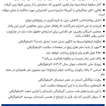
آغاز سقوط اینفانتینو/ ولز اولین کشوری که حمایتش را از رئیس فیفا پس گرفت
بقایی: الان مذاکره‌ای با آمریکا نداریم/مسیر کشتیرانی مورد مذاکره با عمان موقت
است
دلایل روانشناختی کاهش میل به فرزندآوری در زوج‌های جوان
فرزندم به من احترام نمی‌گذارد؛ ۵ راهکار عملی برای معکوس کردن این رفتار
مجلس خبرگان رهبری: هر اقدامی برای استیفای حقوق ملت باید در چارچوب
تدابیر رهبر انقلاب باشد
چگونه اینفلوئنسرها به الگوی نسل جدید تبدیل شدند؟ +اینفوگرافی
3مورد از شبه علم های رایج در صفحات سلامت +اینفوگرافی
۴۵۰ هزار فقره وام ازدواج پرداخت خواهد شد
بانک شیر مادر چیست و چگونه فعالیت می‌کند؟
رویداد ملی «انتخاب جوان سال ۱۴۰۴» +اینفوگرافی
اسامی ۳ بانک رکوردار پرداخت «وام ازدواج»/ نیم میلیون نفر همچنان در صف
وام
روایت دوگانگی انسان در عصر دیجیتال +اینفوگرافی
کلیه‌های سنگ‌ساز را با این آبمیوه‌ها سلامت کنید
با این شربت‌های طب سنتی، گرمازدگی تابستان را فراری دهید +اینفوگرافی
۱۱ سوال کلیدی که باید قبل از ازدواج از همسر آینده‌تان بپرسید +اینفوگرافی