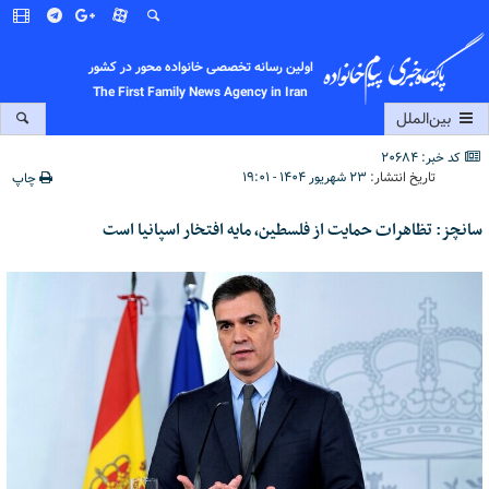
اولین رسانه تخصصی خانواده محور در کشور
The First Family News Agency in Iran
بین‌الملل
کد خبر: 20684
تاریخ انتشار:
۲۳ شهریور ۱۴۰۴ - ۱۹:۰۱
چاپ
سانچز: تظاهرات حمایت از فلسطین، مایه افتخار اسپانیا است