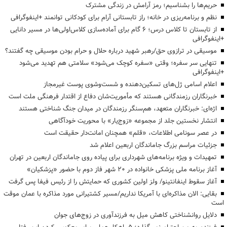
حریم‌ها را بشناسیم؛ رمز آرامش در زندگی مشترک
نظم و برنامه‌ریزی در خانه؛ راز تابستانی آرام برای کودکانی توانمند +اینفوگرافی
از تابستان تا کلاس درس؛ ۶ گام برای آماده‌سازی کلاس‌اولی‌ها در مسیر دانایی
+اینفوگرافی
موسیقی در ترازوی حق/رهبر شهید درباره حلال و حرام بودن موسیقی چه گفتند؟
تنهایی سر سفره؛ وقتی «سفره کوچک می‌شود» سلامتی هم تهدید می‌شود
+اینفوگرافی
اعلام اسامی ژل‌های تسکین‌دهنده و شست‌وشوی پوست غیرمجاز
خبرنگاران رزمندگانی هستند که مأموریت‌شان دفاع از اقتدار فرهنگی ملت است
اژه‌ای: خبرنگاران متعهد، هم‌سنگر رزمندگان در میدان جنگ شناختی هستند
انتشار نخستین جلد از مجموعه «زوج‌یار» با محوریت خودآگاهی
در عصر سونامی اطلاعات، «قلم» همچنان امانت‌دار حقیقت است
جزئیات مراسم بزرگ جاماندگان اربعین اعلام شد
تمهیدات و ویژه برنامه‌های شهرداری برای پیاده روی جاماندگان اربعین در تهران
آغاز برنامه ملی پزشکی خانواده در ۲۰ شهر فاز دوم با حضور «پزشکیان»
آغاز سقوط اینفانتینو/ ولز اولین کشوری که حمایتش را از رئیس فیفا پس گرفت
بقایی: الان مذاکره‌ای با آمریکا نداریم/مسیر کشتیرانی مورد مذاکره با عمان موقت
است
دلایل روانشناختی کاهش میل به فرزندآوری در زوج‌های جوان