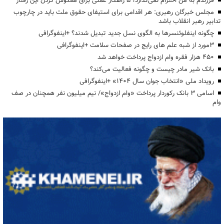
فرزندم به من احترام نمی‌گذارد؛ ۵ راهکار عملی برای معکوس کردن این رفتار
مجلس خبرگان رهبری: هر اقدامی برای استیفای حقوق ملت باید در چارچوب
تدابیر رهبر انقلاب باشد
چگونه اینفلوئنسرها به الگوی نسل جدید تبدیل شدند؟ +اینفوگرافی
3مورد از شبه علم های رایج در صفحات سلامت +اینفوگرافی
۴۵۰ هزار فقره وام ازدواج پرداخت خواهد شد
بانک شیر مادر چیست و چگونه فعالیت می‌کند؟
رویداد ملی «انتخاب جوان سال ۱۴۰۴» +اینفوگرافی
اسامی ۳ بانک رکوردار پرداخت «وام ازدواج»/ نیم میلیون نفر همچنان در صف
وام