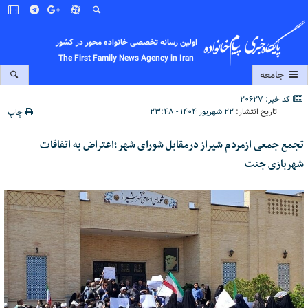
اولین رسانه تخصصی خانواده محور در کشور
The First Family News Agency in Iran
جامعه
کد خبر: 20627
تاریخ انتشار:
۲۲ شهریور ۱۴۰۴ - ۲۳:۴۸
چاپ
تجمع جمعی ازمردم شیراز درمقابل شورای شهر؛اعتراض به اتفاقات
شهربازی جنت