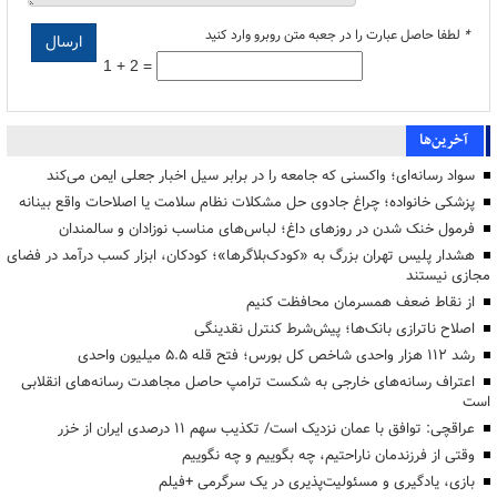
*
لطفا حاصل عبارت را در جعبه متن روبرو وارد کنید
1 + 2 =
آخرین‌ها
سواد رسانه‌ای؛ واکسنی که جامعه را در برابر سیل اخبار جعلی ایمن می‌کند
پزشکی خانواده؛ چراغ جادوی حل مشکلات نظام سلامت یا اصلاحات واقع بینانه
فرمول خنک شدن در روزهای داغ؛ لباس‌های مناسب نوزادان و سالمندان
هشدار پلیس تهران بزرگ به «کودک‌بلاگرها»؛ کودکان، ابزار کسب درآمد در فضای
مجازی نیستند
از نقاط ضعف همسرمان محافظت کنیم
اصلاح ناترازی بانک‌ها؛ پیش‌شرط کنترل نقدینگی
رشد ۱۱۲ هزار واحدی شاخص کل بورس؛ فتح قله ۵.۵ میلیون واحدی
اعتراف رسانه‌های خارجی به شکست ترامپ حاصل مجاهدت رسانه‌های انقلابی
است
عراقچی: توافق با عمان نزدیک است/ تکذیب سهم ۱۱ درصدی ایران از خزر
وقتی از فرزندمان ناراحتیم، چه بگوییم و چه نگوییم
بازی، یادگیری و مسئولیت‌پذیری در یک سرگرمی +فیلم