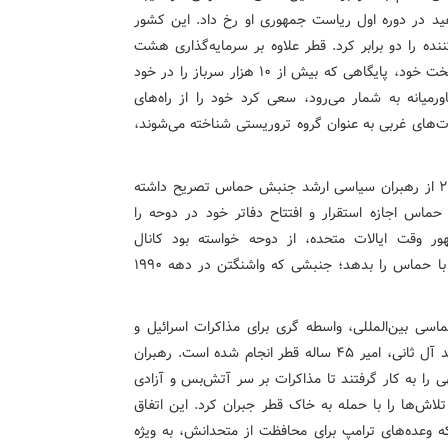
فید در دوره اول ریاست جمهوری او رخ داد. این کشور
نده را دو برابر کرد. قطر علاوه بر سرمایه‌گذاری هشت
میلیارد دلاری برای ارتقاء پایگاه هوایی العدید در خارج از پایتخت خود، پایگاهی که بیش از ۱۰ هزار سرباز را در خود
رمیانه به شمار می‌رود، سعی کرد خود را از راه‌های
رت‌های غربی به عنوان گروه تروریستی شناخته می‌شوند،
تحلیلگر گاردین در ادامه با اشاره به میزبانی قطر از سال ۲۰۱۲ از رهبران سیاسی ارشد جنبش حماس تصریح داشته
حماس اجازه استقرار و افتتاح دفاتر خود در دوحه را
هور وقت ایالات متحده، از دوحه خواسته بود کانال
غیرمستقیمی ایجاد کند که به واشنگتن امکان برقراری ارتباط با حماس را بدهد؛ جنبشی که واشنگتن در دهه ۱۹۹۰
لماسی بین‌المللی، واسطه گری برای مذاکرات اسرائیل و
حماس پرمخاطره‌ترین کاری بوده که توسط شیخ تمیم بن حمد آل ثانی، امیر ۴۵ ساله قطر انجام شده است. رهبران
 قابل توجهی را به کار گرفتند تا مذاکرات بر سر آتش‌بس و آزادی
تلاش‌ها را با حمله به خاک قطر جبران کرد. این اتفاق
 وعده‌های ترامپ برای محافظت از متحدانش، به ویژه