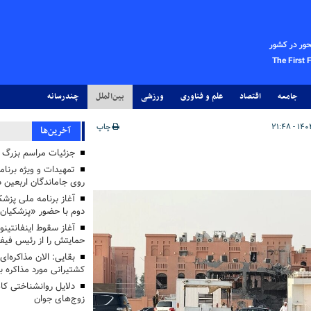
حور در کشور
The First 
جامعه
اقتصاد
علم و فناوری
ورزشی
بین‌الملل
چندرسانه
چاپ
آخرین‌ها
جزئیات مراسم بزرگ ج
تمهیدات و ویژه برنام
روی جاماندگان اربعین د
دوم با حضور «پزشکیان
آغاز سقوط اینفانتینو
حمایتش را از رئیس فی
بقایی: الان مذاکره‌ای
کشتیرانی مورد مذاکره 
دلایل روانشناختی کا
زوج‌های جوان