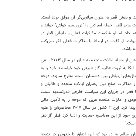
ات و نقش قطر به عنوان میانجی‌گر آن موفق بوده است.
وزیر قطر، حمله اسرائیل را "تروریسم دولتی" خواند و
د داد. اما او شکست مذاکرات فعلی و ناتوانی قطر در
فت. او گفت: در ارتباط با مذاکرات فعلی فکر نمی‌کنم
ه باشد.
خاندان سلطنتی حاکم در قطر از زمان هرج و مرج منطقه‌ای ناشی از حمله ایالات متحده به عراق در سال ۲۰۰۳ سعی
ا اتکا به ثروت عظیم گاز طبیعی خود خواستند خود را به
نال‌های ارتباطی بین دشمنان است، مطرح سازند. دوحه
 مذاکرات صلح بین رهبران ایالات متحده و طالبان و
اما قطر در جریان این سیاست خارجی قدرتمندبه سمت
ان سعودی و امارات متحده عربی که دوحه را به تأمین مالی
تروریسم و نزدیکی بیش از حد به ایران متهم می‌کردند سوق پیدا کرد. این ۲ کشور در سال ۲۰۱۷ محاصره‌ای را علیه
ری خود از این محاصره حمایت و ادعا کرد قطر "از نظر
است."
ین محاصره که در ژانویه ۲۰۲۱ لغو شد جان سالم به در برد که این اتفاق تا حدودی در نتیجه