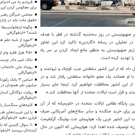
برای معکوس کردن این ر
مجلس خبرگان رهبری:
حقوق ملت باید در چارچو
چگونه اینفلوئنسرها 
شدند؟ +اینفوگرافی
یم صهیونیستی در روز سه‌شنبه گذشته در قطر با هدف
3مورد از شبه علم 
در تحلیلی در رسانه «گاردین» تاکید کرد این تجاوز
+اینفوگرافی
ژیم صهیونیستی به منظور مانع ایجاد کردن بر سر راه
۴۵۰ هزار فقره وام ازدواج پرداخت خواهد شد
ا تهدید کرده است.
بانک شیر مادر چیست
ول داد که از این کشور سلطنتی عرب کوچک و ثروتمند و
+اینفوگرافی
 او همانند یک عضو خانواده سلطنتی رفتار شد و در
اسامی ۳ بانک ر
ا از این کشور محافظت خواهیم کرد. اینجا جای بسیار
میلیون نفر همچنان در
تند و قرار است ایالات متحده از آنها محافظت کند.»
روایت دوگانگی انسان
+اینفوگرافی
بزرگترین پایگاه نظامی ایالات متحده در خاورمیانه که از آن
کلیه‌های سنگ‌ساز را 
نیز برای خرید جنگنده‌ و سایر سلاح‌های آمریکایی صرف
با این شربت‌های طب 
فراری دهید +اینفوگرافی
لت این کشور عربی یک هواپیمای جت بوئینگ گرانقیمت
۱۱ سوال کلیدی که با
در آسمان» توصیف شده اهدا کرد؛ هواپیمایی که اکنون در حال
آینده‌تان بپرسید +اینفو
ریاست جمهوری ایالات متحده استفاده کند.