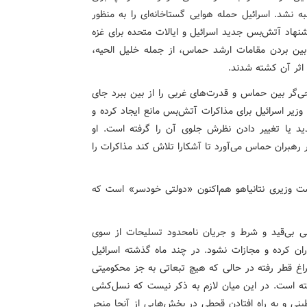
ه نشد. اسرائیل حمله هوایی گستاخانه‌ای را به منظور
هاد آتش‌بس جدید اسرائیل و ایالات متحده برای غزه
 بین بردن مقامات ارشد حماس، از جمله خلیل الحیه،
جی‌گر بین حماس و قدرت‌های غربی را از بین ببرد جای
نیاهو، نخست وزیر اسرائیل برای مذاکرات آتش‌بس مانع ایجاد کرده و
ید یا تغییر دادن نظرش جلوی آن را گرفته است. او
رهبران حماس می‌آورد تا آشکارا تلاش کند مذاکرات را
ست وزیری نتانیاهو هم‌اکنون «دولتی خودسر» است که
اسی بی‌قید و شرط و جریان نامحدود تسلیحات از سوی
ران کرده و مجازات نشود. در چند ماه گذشته اسرائیل
راغ قطر رفته در حالی که هیچ تبعاتی به جز محکومیتی
ته است. در این میان لازم به ذکر نیست که نسل‌کشی
 غزه تا کنون به کشته شدن بیش از ۶۴۰۰۰ فلسطینی و به راه افتادن قحطی در بخش‌هایی از آنجا منجر