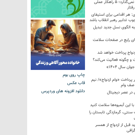
فرزندم به من احترام نمی‌گذارد؛ ۵ راهکار عملی
فتار
 هر اقدامی برای استیفای
ب تدابیر رهبر انقلاب باشد
به الگوی نسل جدید تبدیل
های رایج در صفحات سلامت
 و چگونه فعالیت می‌کند؟
رویداد ملی «انتخاب جوان سال ۱۴۰۴»
چاپ روی بوم
کوردار پرداخت «وام ازدواج»/ نیم
قاب عکس
 صف وام
دانلود افزونه های وردپرس
 در عصر دیجیتال
با این آبمیوه‌ها سلامت کنید
سنتی، گرمازدگی تابستان را
ید قبل از ازدواج از همسر
گرافی