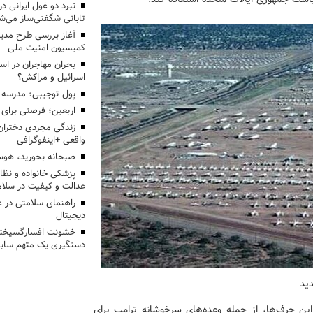
تابانی شگفتی‌ساز می‌ش
آغاز بررسی طرح مدیر
کمیسیون امنیت ملی
بحران مهاجران در اس
اسرائیل و مراکش؟
پول توجیبی؛ مدرسه 
اربعین؛ فرصتی برای 
زندگی مجردی دختران
واقعی +اینفوگرافی
صبحانه بخورید، هوس
پزشکی خانواده و نظا
عدالت و کیفیت در سلام
راهنمای سلامتی در 
دیجیتال
خشونت افسارگسیخته
دستگیری یک متهم سابقه
دید
 این حرف‌ها، از جمله وعده‌های سرخوشانه ترامپ برای