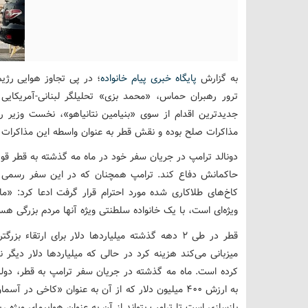
به گزارش
پایگاه خبری پیام خانواده
؛ در پی تجاوز هوایی رژ
ترور رهبران حماس، «محمد بزی» تحلیلگر لبنانی-آمریکایی 
جدیدترین اقدام از سوی «بنیامین نتانیاهو»، نخست وزیر ر
مذاکرات صلح بوده و نقش قطر به عنوان واسطه این مذاکرات ر
دونالد ترامپ در جریان سفر خود در ماه مه گذشته به قطر ق
حاکمانش دفاع کند. ترامپ همچنان که در این سفر رسمی با
کاخ‌های طلاکاری شده مورد احترام قرار گرفت ادعا کرد: «م
ویژه‌ای است، با یک خانواده سلطنتی ویژه آنها مردم بزرگی هس
قطر در طی ۲ دهه گذشته میلیاردها دلار برای ارتقاء 
میزبانی می‌کند هزینه کرد در حالی که میلیاردها دلار دیگر 
کرده است. ماه مه گذشته در جریان سفر ترامپ به قطر، دو
به ارزش ۴۰۰ میلیون دلار که از آن به عنوان «کاخی 
بازسازی است تا ترامپ بتواند از آن به عنوان هواپیمای ویژه 