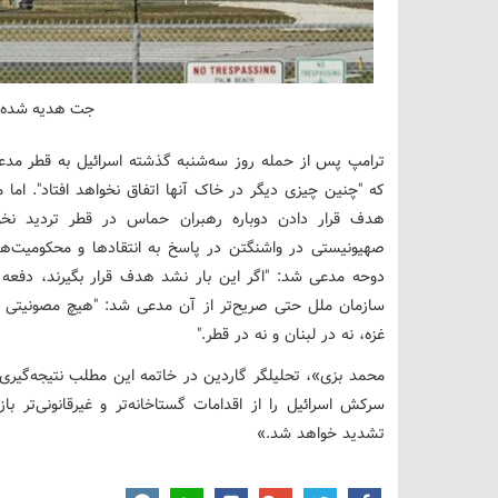
جت هدیه شده ب
ترامپ پس از حمله روز سه‌شنبه گذشته اسرائیل به قطر مد
که "چنین چیزی دیگر در خاک آنها اتفاق نخواهد افتاد". اما
هدف قرار دادن دوباره رهبران حماس در قطر تردید نخوا
صهیونیستی در واشنگتن در پاسخ به انتقادها و محکومیت
دوحه مدعی شد: "اگر این بار نشد هدف قرار بگیرند، دفعه
سازمان ملل حتی صریح‌تر از آن مدعی شد: "هیچ مصونیتی ب
غزه، نه در لبنان و نه در قطر."
محمد بزی»، تحلیلگر گاردین در خاتمه این مطلب نتیجه‌گیری 
سرکش اسرائیل را از اقدامات گستاخانه‌تر و غیرقانونی‌تر ب
تشدید خواهد شد.»