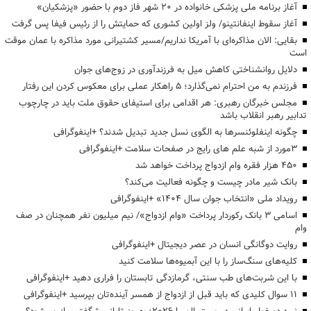
آغاز برنامه ملی پزشکی خانواده در ۲۰ شهر فاز دوم با حضور «پزشکیان»
آغاز سقوط اینفانتینو/ ولز اولین کشوری که حمایتش را از رئیس فیفا پس گرفت
بقایی: الان مذاکره‌ای با آمریکا نداریم/مسیر کشتیرانی مورد مذاکره با عمان موقت
است
دلایل روانشناختی کاهش میل به فرزندآوری در زوج‌های جوان
فرزندم به من احترام نمی‌گذارد؛ ۵ راهکار عملی برای معکوس کردن این رفتار
مجلس خبرگان رهبری: هر اقدامی برای استیفای حقوق ملت باید در چارچوب
تدابیر رهبر انقلاب باشد
چگونه اینفلوئنسرها به الگوی نسل جدید تبدیل شدند؟ +اینفوگرافی
3مورد از شبه علم های رایج در صفحات سلامت +اینفوگرافی
۴۵۰ هزار فقره وام ازدواج پرداخت خواهد شد
بانک شیر مادر چیست و چگونه فعالیت می‌کند؟
رویداد ملی «انتخاب جوان سال ۱۴۰۴» +اینفوگرافی
اسامی ۳ بانک رکوردار پرداخت «وام ازدواج»/ نیم میلیون نفر همچنان در صف
وام
روایت دوگانگی انسان در عصر دیجیتال +اینفوگرافی
کلیه‌های سنگ‌ساز را با این آبمیوه‌ها سلامت کنید
با این شربت‌های طب سنتی، گرمازدگی تابستان را فراری دهید +اینفوگرافی
۱۱ سوال کلیدی که باید قبل از ازدواج از همسر آینده‌تان بپرسید +اینفوگرافی