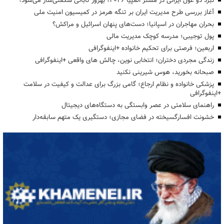
نبرد دو غول ایرانی در مستر المپیا ۲۰۲۶؛ بهروز تابانی شگفتی‌ساز می‌شود؟
آغاز بررسی طرح مدیریت ایران بر تنگه هرمز در کمیسیون امنیت ملی
بحران مهاجران در اسپانیا؛ دست‌های پنهان اسرائیل و مراکش؟
پول توجیبی؛ مدرسه کوچک مدیریت مالی
اربعین؛ فرصتی برای تحکیم خانواده +اینفوگرافی
زندگی مجردی دختران؛ انتخابی نوین، چالش های واقعی +اینفوگرافی
صبحانه بخورید، هوس شیرینی نکنید
پزشکی خانواده و نظام ارجاع؛ گامی بزرگ برای عدالت و کیفیت در سلامت
+اینفوگرافی
راهنمای سلامتی در عصر وابستگی به دستگاه‌های دیجیتال
خشونت افسارگسیخته در فضای مجازی؛ دستگیری یک متهم سابقه‌دار