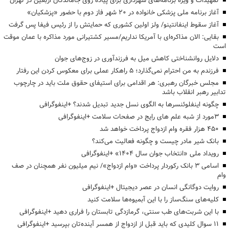
تمهیدات و ویژه برنامه‌های شهرداری برای پیاده روی جاماندگان اربعین در تهران
آغاز برنامه ملی پزشکی خانواده در ۲۰ شهر فاز دوم با حضور «پزشکیان»
آغاز سقوط اینفانتینو/ ولز اولین کشوری که حمایتش را از رئیس فیفا پس گرفت
بقایی: الان مذاکره‌ای با آمریکا نداریم/مسیر کشتیرانی مورد مذاکره با عمان موقت
است
دلایل روانشناختی کاهش میل به فرزندآوری در زوج‌های جوان
فرزندم به من احترام نمی‌گذارد؛ ۵ راهکار عملی برای معکوس کردن این رفتار
مجلس خبرگان رهبری: هر اقدامی برای استیفای حقوق ملت باید در چارچوب
تدابیر رهبر انقلاب باشد
چگونه اینفلوئنسرها به الگوی نسل جدید تبدیل شدند؟ +اینفوگرافی
3مورد از شبه علم های رایج در صفحات سلامت +اینفوگرافی
۴۵۰ هزار فقره وام ازدواج پرداخت خواهد شد
بانک شیر مادر چیست و چگونه فعالیت می‌کند؟
رویداد ملی «انتخاب جوان سال ۱۴۰۴» +اینفوگرافی
اسامی ۳ بانک رکوردار پرداخت «وام ازدواج»/ نیم میلیون نفر همچنان در صف
وام
روایت دوگانگی انسان در عصر دیجیتال +اینفوگرافی
کلیه‌های سنگ‌ساز را با این آبمیوه‌ها سلامت کنید
با این شربت‌های طب سنتی، گرمازدگی تابستان را فراری دهید +اینفوگرافی
۱۱ سوال کلیدی که باید قبل از ازدواج از همسر آینده‌تان بپرسید +اینفوگرافی