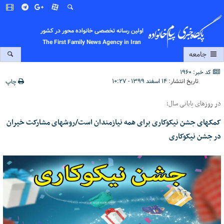
اولین رسانه تخصصی خانواده محور در کشور
The First Family News Agency in Iran
جامعه
کد خبر: 1960
تاریخ انتشار:
۱۴ اسفند ۱۳۹۹ - ۱۰:۲۷
چاپ
در روزهای پایانی سال؛
کمکهای جشن نیکوکاری برای همه نیازمندان است/روشهای مشارکت خیران
در جشن نیکوکاری