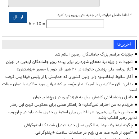
*
لطفا حاصل عبارت را در جعبه متن روبرو وارد کنید
5 + 10 =
آخرین‌ها
جزئیات مراسم بزرگ جاماندگان اربعین اعلام شد
تمهیدات و ویژه برنامه‌های شهرداری برای پیاده روی جاماندگان اربعین در تهران
آغاز برنامه ملی پزشکی خانواده در ۲۰ شهر فاز دوم با حضور «پزشکیان»
آغاز سقوط اینفانتینو/ ولز اولین کشوری که حمایتش را از رئیس فیفا پس گرفت
بقایی: الان مذاکره‌ای با آمریکا نداریم/مسیر کشتیرانی مورد مذاکره با عمان موقت
است
دلایل روانشناختی کاهش میل به فرزندآوری در زوج‌های جوان
فرزندم به من احترام نمی‌گذارد؛ ۵ راهکار عملی برای معکوس کردن این رفتار
مجلس خبرگان رهبری: هر اقدامی برای استیفای حقوق ملت باید در چارچوب
تدابیر رهبر انقلاب باشد
چگونه اینفلوئنسرها به الگوی نسل جدید تبدیل شدند؟ +اینفوگرافی
3مورد از شبه علم های رایج در صفحات سلامت +اینفوگرافی