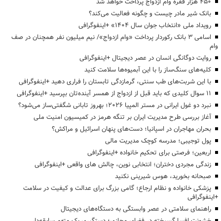
۴۵۰ هزار فقره وام ازدواج پرداخت خواهد شد
بانک شیر مادر چیست و چگونه فعالیت می‌کند؟
رویداد ملی «انتخاب جوان سال ۱۴۰۴» +اینفوگرافی
اسامی ۳ بانک رکوردار پرداخت «وام ازدواج»/ نیم میلیون نفر همچنان در صف
وام
روایت دوگانگی انسان در عصر دیجیتال +اینفوگرافی
کلیه‌های سنگ‌ساز را با این آبمیوه‌ها سلامت کنید
با این شربت‌های طب سنتی، گرمازدگی تابستان را فراری دهید +اینفوگرافی
۱۱ سوال کلیدی که باید قبل از ازدواج از همسر آینده‌تان بپرسید +اینفوگرافی
نبرد دو غول ایرانی در مستر المپیا ۲۰۲۶؛ بهروز تابانی شگفتی‌ساز می‌شود؟
آغاز بررسی طرح مدیریت ایران بر تنگه هرمز در کمیسیون امنیت ملی
بحران مهاجران در اسپانیا؛ دست‌های پنهان اسرائیل و مراکش؟
پول توجیبی؛ مدرسه کوچک مدیریت مالی
اربعین؛ فرصتی برای تحکیم خانواده +اینفوگرافی
زندگی مجردی دختران؛ انتخابی نوین، چالش های واقعی +اینفوگرافی
صبحانه بخورید، هوس شیرینی نکنید
پزشکی خانواده و نظام ارجاع؛ گامی بزرگ برای عدالت و کیفیت در سلامت
+اینفوگرافی
راهنمای سلامتی در عصر وابستگی به دستگاه‌های دیجیتال
خشونت افسارگسیخته در فضای مجازی؛ دستگیری یک متهم سابقه‌دار