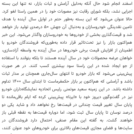
اسفند انجام شود حال آنکه به‌دلیل آرامش و ثبات بازار، نه تنها این بسته
اجرایی نشد، بلکه شورای رقابت نیز مصوبات خود را در همین راستا لغو کرد.
حالا عنوان می‌شود که این بسته به‌طور حتم در اوایل سال آینده با هدف
تامین نقدینگی خودروسازان و به‌دنبال آن جهش ۵۰ درصدی تولید باز خواهد
شد و قیمت‌گذاری بخشی از خودروها به خودروسازان واگذار می‌شود. این خبر
هم‌اکنون بازار را نیز تحت‌تاثیر قرار داده به‌طوری‌که فروشندگان خودرو با
اطمینان از افزایش قیمت برخی خودروها در سال آِینده به واسطه آزادسازی،
خواهان عرضه محصولات خود در سال آینده هستند تا بلکه بتوانند با استفاده
از جو ایجاد شده در این راستا سود بیشتری کسب کنند. در هر صورت
پیش‌بینی می‌شود که بازار خودرو تا انتهای سال‌جاری همچنان بر مدار ثبات
باشد و آرامشی که هم‌اکنون بر بازار حکمفرماست تا ابتدای سال ۱۴۰۰ تداوم
داشته باشد. در این زمینه سعید موتمنی رئیس اتحادیه نمایشگاه‌داران خودرو
نیز در گفت‌وگوی دیروز خود با «ایرنا» پیش‌بینی کرده که ایام باقی‌مانده تا
پایان سال تغییر قیمت چندانی در قیمت‌ها رخ نخواهد داد و شاید یکی دو
درصد نوسان تا پایان سال ثبت شود، اما دوباره قیمت‌ها به نقطه قبلی باز
خواهند گشت. به گفته این مقام صنفی، احتمال دارد فروشندگان در
سایت‌ها و فضای مجازی قیمت‌های بالاتری برای خودروهای خود عنوان کنند،