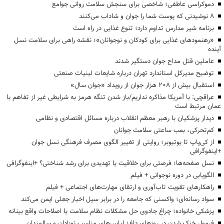
دموکراسی عاطفی؛ شاخصی برای سنجش سلامت روانی جوامع
۸ نوشیدنی که پوست شما را جوان و شاداب می‌کنند
برنامه شیر مدارس تداوم دارد؛ تنوع غذایی در راه است
«رهنمودهای غذایی برای کودکان و نوجوانان»؛ نقشه راهی برای سلامت نسل
آینده
عاملین قتل مداح جوان دستگیر شدند
توضیح مدیرکل استاندارد تهران درباره شایعات لبنیات صنعتی
استقبال بیش از ۲۰۸ هزار جوان از رویداد «جوان سال»
عراقچی: با آمریکا مذاکره نداریم/باز شدن تنگه هرمز به شرایطی غیر از تفاهم با
عمان مرتبط است
دیدار پزشکیان با رهبر معظم انقلاب درباره مسائل اقتصادی و نظامی
کم‌تحرکی، بمب ساعتی سلامت جوانان
از کی‌پاپ تا یوتیوبر؛ روایتی از تغییر الگوی مصرف فرهنگی نسل جوان
+اینفوگرافی
نسل صفحه‌ها؛ فرصتی برای خلاقیت یا تهدیدی برای رشد شناختی؟ +اینفوگرافی
الگویابی در دوره نوجوانی + فیلم
راهکارهای تقویت تاب‌آوری و ارتقای مهارت‌های اجتماعی + فیلم
سواد رسانه‌ای؛ واکسنی که جامعه را در برابر سیل اخبار جعلی ایمن می‌کند
پزشکی خانواده؛ چراغ جادوی حل مشکلات نظام سلامت یا اصلاحات واقع بینانه
فرمول خنک شدن در روزهای داغ؛ لباس‌های مناسب نوزادان و سالمندان