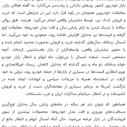
بازار خودروی کشور روزهای باثباتی را پشت‌سر می‌گذارد. به گفته فعالان بازار،
معاملات خودرویی همچنان در رکود قرار دارد این در شرایطی است که خرید
و فروش اندک نیز، توسط مشتریان واقعی انجام می‌گیرد. هرچند طبق روالی
سالانه با نزدیک شدن به ایام پایانی سال و افت مدل خودروها، معاملات اوج
گرفته و قیمت‌ها نیز به‌دلیل افزایش تقاضا روند صعودی به خود می‌گیرد، اما
امسال برخلاف سال‌های گذشته خرید و فروش به‌صورت محدود انجام شده و
با حضور مشتریان واقعی، واسطه‌گران از بازار عقب‌نشینی کرده‌اند. آنچه
مشخص است، اسفند امسال را می‌توان، ماه ابهام و انتظار بازار خودرو
خواند.برخلاف دو ماه و نیم گذشته که به‌دلیل کاهش ریسک غیراقتصادی و
تورم انتظاری قیمت‌ها در بسیاری از بازارها از جمله خودرو روند نزولی به خود
گرفت در اسفندماه همراه با جریانات سیاسی و ابهامات ایجاد شده در
بازگشت آمریکا به برجام، بسیاری از معامله‌گران دست از خرید و فروش
کشیده‌اند و در انتظار سرانجام مذاکرات ایران و غرب نشسته‌اند.
همانطور که عنوان شد هر ساله در ماه‌های پایانی سال به‌دلیل اوج‌گیری
مسافرت‌های نوروزی و افت مدل خودروها، محصولات بیشتری از سوی
فروشندگان در بازار عرضه می‌شود، حال آنکه امسال ابهام و انتظار مانع از
جنب‌وجوش در بازار خودرو شده است. آنچه مشخص است اواخر بهمن ماه