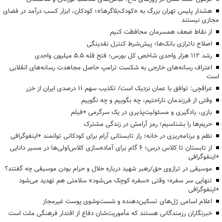
هشدار پلیس تهران بزرگ به «کودک‌بلاگرها»؛ کودکان، ابزار کسب درآمد در فضای
مجازی نیستند
از نقاط ضعف همسرمان محافظت کنیم
اصلاح ناترازی بانک‌ها؛ پیش‌شرط کنترل نقدینگی
رشد ۱۱۲ هزار واحدی شاخص کل بورس؛ فتح قله ۵.۵ میلیون واحدی
اعتراف رسانه‌های خارجی به شکست ترامپ حاصل مجاهدت رسانه‌های انقلابی
است
عراقچی: توافق با عمان نزدیک است/ تکذیب سهم ۱۱ درصدی ایران از خزر
وقتی از فرزندمان ناراحتیم، چه بگوییم و چه نگوییم
بازی، یادگیری و مسئولیت‌پذیری در یک سرگرمی +فیلم
حریم‌ها را بشناسیم؛ رمز آرامش در زندگی مشترک
نظم و برنامه‌ریزی در خانه؛ راز تابستانی آرام برای کودکانی توانمند +اینفوگرافی
از تابستان تا کلاس درس؛ ۶ گام برای آماده‌سازی کلاس‌اولی‌ها در مسیر دانایی
+اینفوگرافی
موسیقی در ترازوی حق/رهبر شهید درباره حلال و حرام بودن موسیقی چه گفتند؟
تنهایی سر سفره؛ وقتی «سفره کوچک می‌شود» سلامتی هم تهدید می‌شود
+اینفوگرافی
اعلام اسامی ژل‌های تسکین‌دهنده و شست‌وشوی پوست غیرمجاز
خبرنگاران رزمندگانی هستند که مأموریت‌شان دفاع از اقتدار فرهنگی ملت است