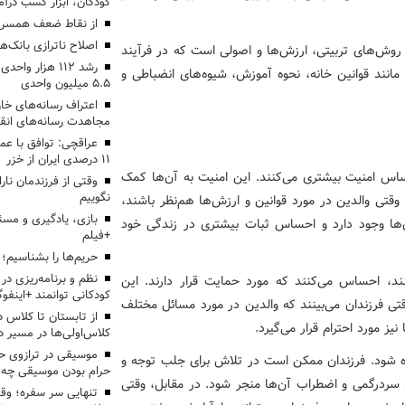
کودکان، ابزار کسب درآ
از نقاط ضعف همسرم
اصلاح ناترازی بانک‌
 روش‌های تربیتی، ارزش‌ها و اصولی است که در فرآیند
رشد ۱۱۲ هزار 
ی مانند قوانین خانه، نحوه آموزش، شیوه‌های انضباطی و
۵.۵ میلیون واحدی
اعتراف رسانه‌های 
مجاهدت رسانه‌های انق
عراقچی: توافق با ع
۱۱ درصدی ایران از خزر
حساس امنیت بیشتری می‌کنند. این امنیت به آن‌ها کمک
وقتی از فرزندمان نار
نگوییم
قتی والدین در مورد قوانین و ارزش‌ها هم‌نظر باشند،
بازی، یادگیری و مسئ
 آن‌ها وجود دارد و احساس ثبات بیشتری در زندگی خود
+فیلم
حریم‌ها را بشناسیم؛
نظم و برنامه‌ریزی در 
د، احساس می‌کنند که مورد حمایت قرار دارند. این
کودکانی توانمند +اینفوگ
تی فرزندان می‌بینند که والدین در مورد مسائل مختلف
 مورد احترام قرار می‌گیرد.
کلاس‌اولی‌ها در مسیر دا
موسیقی در ترازوی حق
ده شود. فرزندان ممکن است در تلاش برای جلب توجه و
حرام بودن موسیقی چه 
به سردرگمی و اضطراب آن‌ها منجر شود. در مقابل، وقتی
تنهایی سر سفره؛ و