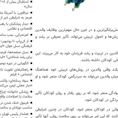
سال»
عراقچی: با آمریکا مذ
هرمز به شرایطی غیر از
دیدار پزشکیان با رهب
اقتصادی و نظامی
لش‌برانگیزترین و در عین حال مهم‌ترین وظایف والدین
کم‌تحرکی، بمب ساعت
زش‌ها و اصول تربیتی می‌تواند تأثیر عمیقی بر رشد و
از کی‌پاپ تا یوتیوبر
فرهنگی نسل جوان +این
نسل صفحه‌ها؛ فرصتی
دین در تربیت و رشد فرزندان خود به کار می‌برند. این
برای رشد شناختی؟ +این
نی کودکان داشته باشند.
الگویابی در دوره نوجو
یکند وقتی والدین در روش‌های تربیتی خود هماهنگ
راهکارهای تقویت تاب
اجتماعی + فیلم
ان والدین می‌تواند به سردرگمی کودک منجر شود و او
سواد رسانه‌ای؛ واکسن
اخبار جعلی ایمن می‌کند
پزشکی خانواده؛ چرا
وادگی منجر شود که بر روی رفتار و روان کودکان تأثیر
سلامت یا اصلاحات واقع 
ردگی در کودکان شود.
فرمول خنک شدن در ر
مناسب نوزادان و سالمن
وانی در کودکان منجر شود. کودکان در چنین شرایطی
هشدار پلیس تهران بز
 که این امر می‌تواند بر روی سلامت روانی آنها تأثیر