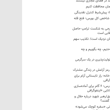
مد در فضای مجازی نیستند
ان محافظت کنیم
ها؛ پیش‌شرط کنترل نقدینگی
واحدی شاخص کل بورس؛ فتح قله
خارجی به شکست ترامپ حاصل
لابی است
مان نزدیک است/ تکذیب سهم
احتیم، چه بگوییم و چه
ولیت‌پذیری در یک سرگرمی
 رمز آرامش در زندگی مشترک
خانه؛ راز تابستانی آرام برای
رافی
از تابستان تا کلاس درس؛ ۶ گام برای آماده‌سازی
نایی +اینفوگرافی
/رهبر شهید درباره حلال و
گفتند؟
قتی «سفره کوچک می‌شود»