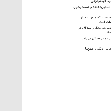
د +اینفوگرافی
 تسکین‌دهنده و شست‌وشوی
 هستند که مأموریت‌شان
 ملت است
عهد، هم‌سنگر رزمندگان در
تند
ز مجموعه «زوج‌یار» با
عات، «قلم» همچنان