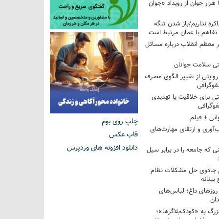
استقبال بیش از ۲۰۸ هزار جوان از رویداد «جوان
اکره نداریم/باز شدن تنگه
 تفاهم با عمان مرتبط است
ر معظم انقلاب درباره مسائل
ی سلامت جوانان
؛ روایتی از تغییر الگوی مصرف
فوگرافی
 برای خلاقیت یا تهدیدی
فوگرافی
انی + فیلم
چاپ روی بوم
‌آوری و ارتقای مهارت‌های
قاب عکس
دانلود افزونه های وردپرس
ی که جامعه را در برابر سیل
غ جادوی حل مشکلات نظام
بینانه
وزهای داغ؛ لباس‌های
دان
رگ به «کودک‌بلاگرها»؛