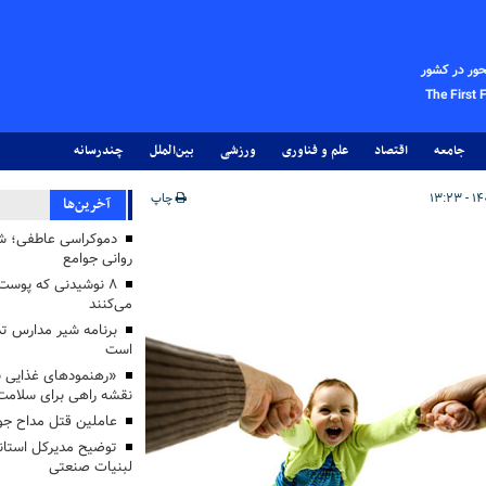
حور در کشور
The First 
جامعه
اقتصاد
علم و فناوری
ورزشی
بین‌الملل
چندرسانه
چاپ
آخرین‌ها
دموکراسی عاطفی؛ 
روانی جوامع
۸ نوشیدنی که پوست
می‌کنند
برنامه شیر مدارس تدا
است
«رهنمودهای غذایی بر
نقشه راهی برای سلامت
عاملین قتل مداح جو
توضیح مدیرکل استاند
لبنیات صنعتی