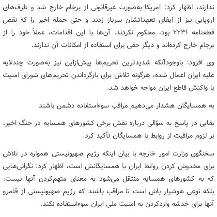
ندارند، اظهار کرد: آمریکا به‌صورت غیرقانونی از برجام خارج شد و طرف‌های
اروپایی نیز از ایفای تعهداتشان سرباز زدند و حتی حمله اخیر را که نقض
قطعنامه 2231 بود، محکوم نکردند. آن‌ها با این اقدامات، عملاً خود را از
برجام خارج کرده‌اند و دیگر حقی برای استفاده از امکانات آن ندارند.
وی افزود: باوجودآنکه شدیدترین تحریم‌ها پیش‌ازاین نیز به‌صورت چندلایه
علیه ایران اعمال شده، هرگونه تلاش برای بازگرداندن تحریم‌های شورای امنیت
با واکنش قاطع ایران مواجه خواهد شد.
به همسایگان هشدار می‌دهیم مراقب سوءاستفاده دشمن باشند
بقایی در پاسخ به سؤالی درباره نقش برخی کشورهای همسایه در جنگ اخیر،
بر لزوم مراقبت از روابط با همسایگان تأکید کرد.
سخنگوی وزارت امور خارجه با بیان اینکه رژیم صهیونیستی همواره در تلاش
برای مخدوش کردن روابط ایران با همسایگانش است، اظهار کرد: نگرانی‌هایی
که به کشورهای همسایه منتقل می‌شود به معنای متهم‌کردن آنها نیست،
بلکه نوعی هوشیار باش است تا مراقب باشند که رژیم صهیونیستی از قلمرو
آنها برای خدشه واردکردن به امنیت ملی ایران سوءاستفاده نکند.