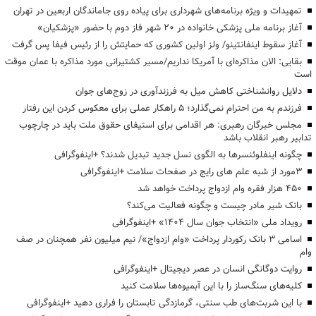
تمهیدات و ویژه برنامه‌های شهرداری برای پیاده روی جاماندگان اربعین در تهران
آغاز برنامه ملی پزشکی خانواده در ۲۰ شهر فاز دوم با حضور «پزشکیان»
آغاز سقوط اینفانتینو/ ولز اولین کشوری که حمایتش را از رئیس فیفا پس گرفت
بقایی: الان مذاکره‌ای با آمریکا نداریم/مسیر کشتیرانی مورد مذاکره با عمان موقت
است
دلایل روانشناختی کاهش میل به فرزندآوری در زوج‌های جوان
فرزندم به من احترام نمی‌گذارد؛ ۵ راهکار عملی برای معکوس کردن این رفتار
مجلس خبرگان رهبری: هر اقدامی برای استیفای حقوق ملت باید در چارچوب
تدابیر رهبر انقلاب باشد
چگونه اینفلوئنسرها به الگوی نسل جدید تبدیل شدند؟ +اینفوگرافی
3مورد از شبه علم های رایج در صفحات سلامت +اینفوگرافی
۴۵۰ هزار فقره وام ازدواج پرداخت خواهد شد
بانک شیر مادر چیست و چگونه فعالیت می‌کند؟
رویداد ملی «انتخاب جوان سال ۱۴۰۴» +اینفوگرافی
اسامی ۳ بانک رکوردار پرداخت «وام ازدواج»/ نیم میلیون نفر همچنان در صف
وام
روایت دوگانگی انسان در عصر دیجیتال +اینفوگرافی
کلیه‌های سنگ‌ساز را با این آبمیوه‌ها سلامت کنید
با این شربت‌های طب سنتی، گرمازدگی تابستان را فراری دهید +اینفوگرافی