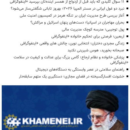
۱۱ سوال کلیدی که باید قبل از ازدواج از همسر آینده‌تان بپرسید +اینفوگرافی
نبرد دو غول ایرانی در مستر المپیا ۲۰۲۶؛ بهروز تابانی شگفتی‌ساز می‌شود؟
آغاز بررسی طرح مدیریت ایران بر تنگه هرمز در کمیسیون امنیت ملی
بحران مهاجران در اسپانیا؛ دست‌های پنهان اسرائیل و مراکش؟
پول توجیبی؛ مدرسه کوچک مدیریت مالی
اربعین؛ فرصتی برای تحکیم خانواده +اینفوگرافی
زندگی مجردی دختران؛ انتخابی نوین، چالش های واقعی +اینفوگرافی
صبحانه بخورید، هوس شیرینی نکنید
پزشکی خانواده و نظام ارجاع؛ گامی بزرگ برای عدالت و کیفیت در سلامت
+اینفوگرافی
راهنمای سلامتی در عصر وابستگی به دستگاه‌های دیجیتال
خشونت افسارگسیخته در فضای مجازی؛ دستگیری یک متهم سابقه‌دار