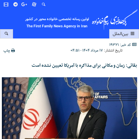
اولین رسانه تخصصی خانواده محور در کشور
The First Family News Agency in Iran
بین‌الملل
کد خبر: 19321
تاریخ انتشار:
۱۷ مرداد ۱۴۰۴ - ۰۴:۵۱
چاپ
بقائی: زمان و مکانی برای مذاکره با آمریکا تعیین نشده است