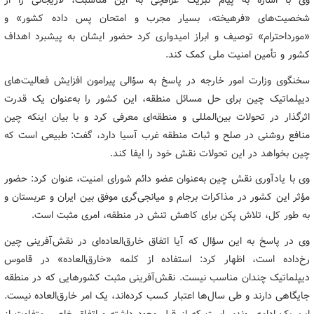
وی با اشاره به پیام تبریک عراقچی به این مناسبت، لاریجانی را از
شخصیت‌های «فرهیخته، بسیار مجرب و امتحان پس داده کشور» و
«مورداحترام» توصیف و ابراز امیدواری کرد حضور ایشان به پیشبرد اهداف
کشور و تأمین امنیت ملی کمک کند.
سخنگوی وزارت امور خارجه در پاسخ به سؤالی پیرامون افزایش فعالیت‌های
دیپلماتیک چین برای حل مسائل منطقه، این کشور را به‌عنوان یک قدرت
اثرگذار در تحولات بین‌المللی و منطقه‌ای معرفی کرد و با بیان اینکه چین
منافع روشنی در صلح و ثبات منطقه غرب آسیا دارد، گفت: طبیعی است که
چین بخواهد در این تحولات نقش خود را ایفا کند.
وی با یادآوری نقش چین به‌عنوان عضو دائم شورای امنیت، عنوان کرد: حضور
مؤثر این کشور در مذاکرات برجام و میانجی‌گری موفق بین ایران و عربستان و
به طور کل، تلاش پکن برای کاهش تنش در منطقه، امری مثبت است.
وی در پاسخ به این سؤال که آیا اتفاق خارق‌العاده‌ای در نقش‌آفرینی چین
رخ‌داده است، اظهار کرد: استفاده از کلمه «خارق‌العاده» در قاموس
دیپلماتیک چندان مناسب نیست. نقش‌آفرینی مثبت کشورهایی که در منطقه
جایگاهی دارند و طی سال‌ها اعتبار کسب کرده‌اند، یک امر خارق‌العاده نیست.
این یک ادامه روندی است که از قبل وجود داشته و اتفاق خاصی متفاوت از