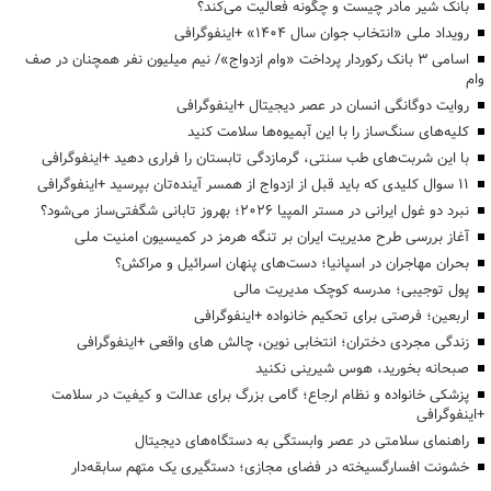
بانک شیر مادر چیست و چگونه فعالیت می‌کند؟
رویداد ملی «انتخاب جوان سال ۱۴۰۴» +اینفوگرافی
اسامی ۳ بانک رکوردار پرداخت «وام ازدواج»/ نیم میلیون نفر همچنان در صف
وام
روایت دوگانگی انسان در عصر دیجیتال +اینفوگرافی
کلیه‌های سنگ‌ساز را با این آبمیوه‌ها سلامت کنید
با این شربت‌های طب سنتی، گرمازدگی تابستان را فراری دهید +اینفوگرافی
۱۱ سوال کلیدی که باید قبل از ازدواج از همسر آینده‌تان بپرسید +اینفوگرافی
نبرد دو غول ایرانی در مستر المپیا ۲۰۲۶؛ بهروز تابانی شگفتی‌ساز می‌شود؟
آغاز بررسی طرح مدیریت ایران بر تنگه هرمز در کمیسیون امنیت ملی
بحران مهاجران در اسپانیا؛ دست‌های پنهان اسرائیل و مراکش؟
پول توجیبی؛ مدرسه کوچک مدیریت مالی
اربعین؛ فرصتی برای تحکیم خانواده +اینفوگرافی
زندگی مجردی دختران؛ انتخابی نوین، چالش های واقعی +اینفوگرافی
صبحانه بخورید، هوس شیرینی نکنید
پزشکی خانواده و نظام ارجاع؛ گامی بزرگ برای عدالت و کیفیت در سلامت
+اینفوگرافی
راهنمای سلامتی در عصر وابستگی به دستگاه‌های دیجیتال
خشونت افسارگسیخته در فضای مجازی؛ دستگیری یک متهم سابقه‌دار