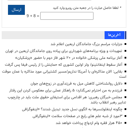
*
لطفا حاصل عبارت را در جعبه متن روبرو وارد کنید
9 + 8 =
آخرین‌ها
جزئیات مراسم بزرگ جاماندگان اربعین اعلام شد
تمهیدات و ویژه برنامه‌های شهرداری برای پیاده روی جاماندگان اربعین در تهران
آغاز برنامه ملی پزشکی خانواده در ۲۰ شهر فاز دوم با حضور «پزشکیان»
آغاز سقوط اینفانتینو/ ولز اولین کشوری که حمایتش را از رئیس فیفا پس گرفت
بقایی: الان مذاکره‌ای با آمریکا نداریم/مسیر کشتیرانی مورد مذاکره با عمان موقت
است
دلایل روانشناختی کاهش میل به فرزندآوری در زوج‌های جوان
فرزندم به من احترام نمی‌گذارد؛ ۵ راهکار عملی برای معکوس کردن این رفتار
مجلس خبرگان رهبری: هر اقدامی برای استیفای حقوق ملت باید در چارچوب
تدابیر رهبر انقلاب باشد
چگونه اینفلوئنسرها به الگوی نسل جدید تبدیل شدند؟ +اینفوگرافی
3مورد از شبه علم های رایج در صفحات سلامت +اینفوگرافی
۴۵۰ هزار فقره وام ازدواج پرداخت خواهد شد