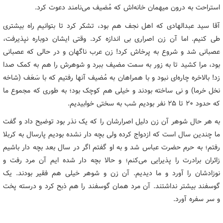
استراحت به درون میهمان خانه‌اش که مُضیف می‌نامند دعوت کرد.
آقا سید عبدالهادی که اهل نجف هم بود، تشکر کرد تا بتوانیم راه بیشتری
طی کنیم. اما آن زن اصراری بی اندازه کرد. وقتی ایشان دوباره نپذیرفت،
عصبانی شد و شروع به پرخاش کرد! زن عرب ناگهان و در حالی که عصبانی
بود، مرا کشید تا به زور به سمت مضیف ببرد و شوهرش را هم به کمک صدا
زد! بالاخره چاره‌ای نبود و با همراهان به مُضیف آنها رفتیم که با سَعَف (شاخه
نخل خرما) و نی ساخته بودند و خیلی هم کوچک بود؛ به طوری که مجموع ما
که حدود 20 تا 25 نفر بودیم شب به سختی خوابیدیم.
به هر حال شوهر آن زن دلیل اصرارشان را که یک نذر بود توضیح داد و گفت
ما چندین سال است که ازدواج کرده ولی بچه دار نشده بودیم پارسال به کربلا
رفتم؛ به حرم حضرت عباس شد و به او گفتم اگر در سال بعد بچه دار باشیم
زائران برادرت را پذیرایی می‌کنم؛ و حالا بچه دار شده ایم آن مرد رفت و
نوزادشان را آورد و ما دیدیم. آن زن و شوهر خیلی هم فقیر بودند. یک
گوسفند بیشتر نداشتند. آن مرد همان گوسفند را هم ذبح کرد و درسته پخت
و سر سفره آورد.