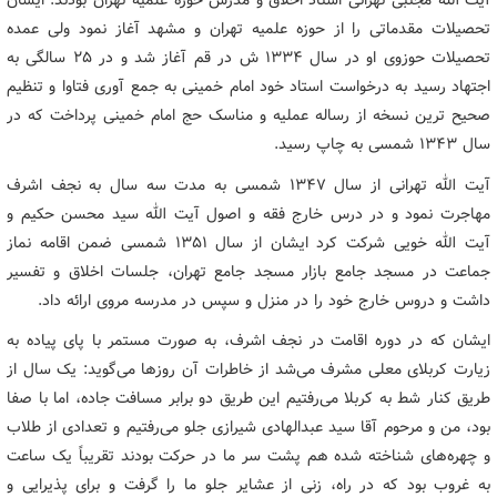
آیت الله مجتبی تهرانی استاد اخلاق و مدرس حوزه علمیه تهران بودند. ایشان
تحصیلات مقدماتی را از حوزه علمیه تهران و مشهد آغاز نمود ولی عمده
تحصیلات حوزوی او در سال 1334 ش در قم آغاز شد و در 25 سالگی به
اجتهاد رسید به درخواست استاد خود امام خمینی به جمع آوری فتاوا و تنظیم
صحیح ترین نسخه از رساله عملیه و مناسک حج امام خمینی پرداخت که در
سال 1343 شمسی به چاپ رسید.
آیت الله تهرانی از سال 1347 شمسی به مدت سه سال به نجف اشرف
مهاجرت نمود و در درس خارج فقه و اصول آیت الله سید محسن حکیم و
آیت الله خویی شرکت کرد ایشان از سال 1351 شمسی ضمن اقامه نماز
جماعت در مسجد جامع بازار مسجد جامع تهران، جلسات اخلاق و تفسیر
داشت و دروس خارج خود را در منزل و سپس در مدرسه مروی ارائه داد.
ایشان که در دوره اقامت در نجف اشرف، به صورت مستمر با پای پیاده به
زیارت کربلای معلی مشرف می‌شد از خاطرات آن روزها می‌گوید: یک سال از
طریق کنار شط به کربلا می‌رفتیم این طریق دو برابر مسافت جاده، اما با صفا
بود، من و مرحوم آقا سید عبدالهادی شیرازی جلو می‌رفتیم و تعدادی از طلاب
و چهره‌های شناخته شده هم پشت سر ما در حرکت بودند تقریباً یک ساعت
به غروب بود که در راه، زنی از عشایر جلو ما را گرفت و برای پذیرایی و