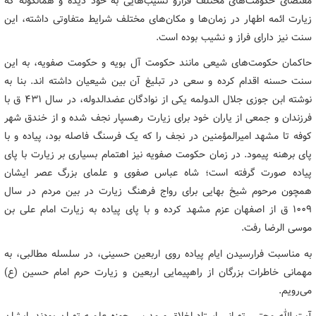
مقتضای حکومت‌های مختلف فرازو نشیب‌هایی به خود دیده و همانگونه که
زیارت ائمه اطهار در زمان‌ها و مکان‌های مختلف شرایط متفاوتی داشته، این
سنت نیز دارای فراز و نشیب بوده است.
حاکمان حکومت‌های شیعی مانند حکومت آل بویه و حکومت صفویه، به این
سنت حسنه اقدام کرده و سعی در تبلیغ آن بین شیعیان داشته اند. بنا به
نوشته ابن جوزی جلال الدولمه یکی از نوادگان عضدالدوله، در سال 431 ق با
فرزندان و جمعی از یاران خود برای زیارت رهسپار نجف شده و از خندق شهر
کوفه تا مشهد امیرالمؤمنین در نجف را که یک فرسنگ فاصله بود، پیاده و با
پای برهنه پیمود. در زمان حکومت صفویه نیز اهتمام بسیاری بر زیارت با پای
پیاده صورت گرفته است؛ شاه عباس صفوی و علمای بزرگ عصر ایشان
همچون مرحوم شیخ بهایی برای رواج فرهنگ زیارت در بین مردم در سال
1009 ق از اصفهان عزم مشهد کرده و با پای پیاده به زیارت امام علی بن
موسی الرضا رفت.
به مناسبت فرارسیدن ایام پیاده روی اربعین حسینی، در سلسله مطالبی، به
مهمانی خاطرات بزرگان از راهپیمایی اربعین و زیارت حرم امام حسین (ع)
می‌رویم.