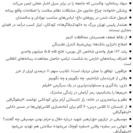
سواد رسانه‌ای؛ واکسنی که جامعه را در برابر سیل اخبار جعلی ایمن می‌کند
پزشکی خانواده؛ چراغ جادوی حل مشکلات نظام سلامت یا اصلاحات واقع بینانه
فرمول خنک شدن در روزهای داغ؛ لباس‌های مناسب نوزادان و سالمندان
هشدار پلیس تهران بزرگ به «کودک‌بلاگرها»؛ کودکان، ابزار کسب درآمد در فضای
مجازی نیستند
از نقاط ضعف همسرمان محافظت کنیم
اصلاح ناترازی بانک‌ها؛ پیش‌شرط کنترل نقدینگی
رشد ۱۱۲ هزار واحدی شاخص کل بورس؛ فتح قله ۵.۵ میلیون واحدی
اعتراف رسانه‌های خارجی به شکست ترامپ حاصل مجاهدت رسانه‌های انقلابی
است
عراقچی: توافق با عمان نزدیک است/ تکذیب سهم ۱۱ درصدی ایران از خزر
وقتی از فرزندمان ناراحتیم، چه بگوییم و چه نگوییم
بازی، یادگیری و مسئولیت‌پذیری در یک سرگرمی +فیلم
حریم‌ها را بشناسیم؛ رمز آرامش در زندگی مشترک
نظم و برنامه‌ریزی در خانه؛ راز تابستانی آرام برای کودکانی توانمند +اینفوگرافی
از تابستان تا کلاس درس؛ ۶ گام برای آماده‌سازی کلاس‌اولی‌ها در مسیر دانایی
+اینفوگرافی
موسیقی در ترازوی حق/رهبر شهید درباره حلال و حرام بودن موسیقی چه گفتند؟
تنهایی سر سفره؛ وقتی «سفره کوچک می‌شود» سلامتی هم تهدید می‌شود
+اینفوگرافی