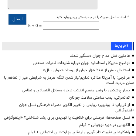
*
لطفا حاصل عبارت را در جعبه متن روبرو وارد کنید
5 + 0 =
آخرین‌ها
عاملین قتل مداح جوان دستگیر شدند
توضیح مدیرکل استاندارد تهران درباره شایعات لبنیات صنعتی
استقبال بیش از ۲۰۸ هزار جوان از رویداد «جوان سال»
عراقچی: با آمریکا مذاکره نداریم/باز شدن تنگه هرمز به شرایطی غیر از تفاهم با
عمان مرتبط است
دیدار پزشکیان با رهبر معظم انقلاب درباره مسائل اقتصادی و نظامی
کم‌تحرکی، بمب ساعتی سلامت جوانان
از کی‌پاپ تا یوتیوبر؛ روایتی از تغییر الگوی مصرف فرهنگی نسل جوان
+اینفوگرافی
نسل صفحه‌ها؛ فرصتی برای خلاقیت یا تهدیدی برای رشد شناختی؟ +اینفوگرافی
الگویابی در دوره نوجوانی + فیلم
راهکارهای تقویت تاب‌آوری و ارتقای مهارت‌های اجتماعی + فیلم