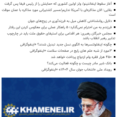
آغاز سقوط اینفانتینو/ ولز اولین کشوری که حمایتش را از رئیس فیفا پس گرفت
بقایی: الان مذاکره‌ای با آمریکا نداریم/مسیر کشتیرانی مورد مذاکره با عمان موقت
است
دلایل روانشناختی کاهش میل به فرزندآوری در زوج‌های جوان
فرزندم به من احترام نمی‌گذارد؛ ۵ راهکار عملی برای معکوس کردن این رفتار
مجلس خبرگان رهبری: هر اقدامی برای استیفای حقوق ملت باید در چارچوب
تدابیر رهبر انقلاب باشد
چگونه اینفلوئنسرها به الگوی نسل جدید تبدیل شدند؟ +اینفوگرافی
3مورد از شبه علم های رایج در صفحات سلامت +اینفوگرافی
۴۵۰ هزار فقره وام ازدواج پرداخت خواهد شد
بانک شیر مادر چیست و چگونه فعالیت می‌کند؟
رویداد ملی «انتخاب جوان سال ۱۴۰۴» +اینفوگرافی