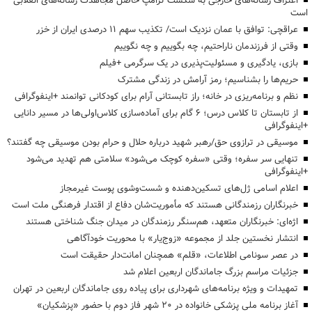
اعتراف رسانه‌های خارجی به شکست ترامپ حاصل مجاهدت رسانه‌های انقلابی
است
عراقچی: توافق با عمان نزدیک است/ تکذیب سهم ۱۱ درصدی ایران از خزر
وقتی از فرزندمان ناراحتیم، چه بگوییم و چه نگوییم
بازی، یادگیری و مسئولیت‌پذیری در یک سرگرمی +فیلم
حریم‌ها را بشناسیم؛ رمز آرامش در زندگی مشترک
نظم و برنامه‌ریزی در خانه؛ راز تابستانی آرام برای کودکانی توانمند +اینفوگرافی
از تابستان تا کلاس درس؛ ۶ گام برای آماده‌سازی کلاس‌اولی‌ها در مسیر دانایی
+اینفوگرافی
موسیقی در ترازوی حق/رهبر شهید درباره حلال و حرام بودن موسیقی چه گفتند؟
تنهایی سر سفره؛ وقتی «سفره کوچک می‌شود» سلامتی هم تهدید می‌شود
+اینفوگرافی
اعلام اسامی ژل‌های تسکین‌دهنده و شست‌وشوی پوست غیرمجاز
خبرنگاران رزمندگانی هستند که مأموریت‌شان دفاع از اقتدار فرهنگی ملت است
اژه‌ای: خبرنگاران متعهد، هم‌سنگر رزمندگان در میدان جنگ شناختی هستند
انتشار نخستین جلد از مجموعه «زوج‌یار» با محوریت خودآگاهی
در عصر سونامی اطلاعات، «قلم» همچنان امانت‌دار حقیقت است
جزئیات مراسم بزرگ جاماندگان اربعین اعلام شد
تمهیدات و ویژه برنامه‌های شهرداری برای پیاده روی جاماندگان اربعین در تهران
آغاز برنامه ملی پزشکی خانواده در ۲۰ شهر فاز دوم با حضور «پزشکیان»