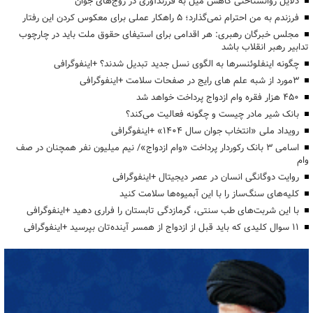
دلایل روانشناختی کاهش میل به فرزندآوری در زوج‌های جوان
فرزندم به من احترام نمی‌گذارد؛ ۵ راهکار عملی برای معکوس کردن این رفتار
مجلس خبرگان رهبری: هر اقدامی برای استیفای حقوق ملت باید در چارچوب
تدابیر رهبر انقلاب باشد
چگونه اینفلوئنسرها به الگوی نسل جدید تبدیل شدند؟ +اینفوگرافی
3مورد از شبه علم های رایج در صفحات سلامت +اینفوگرافی
۴۵۰ هزار فقره وام ازدواج پرداخت خواهد شد
بانک شیر مادر چیست و چگونه فعالیت می‌کند؟
رویداد ملی «انتخاب جوان سال ۱۴۰۴» +اینفوگرافی
اسامی ۳ بانک رکوردار پرداخت «وام ازدواج»/ نیم میلیون نفر همچنان در صف
وام
روایت دوگانگی انسان در عصر دیجیتال +اینفوگرافی
کلیه‌های سنگ‌ساز را با این آبمیوه‌ها سلامت کنید
با این شربت‌های طب سنتی، گرمازدگی تابستان را فراری دهید +اینفوگرافی
۱۱ سوال کلیدی که باید قبل از ازدواج از همسر آینده‌تان بپرسید +اینفوگرافی