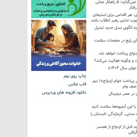
فرزندم به من احترام نمی‌گذارد؛ ۵ راهکار عملی
فتار
 هر اقدامی برای استیفای
ب تدابیر رهبر انقلاب باشد
به الگوی نسل جدید تبدیل
های رایج در صفحات سلامت
 و چگونه فعالیت می‌کند؟
رویداد ملی «انتخاب جوان سال ۱۴۰۴»
چاپ روی بوم
کوردار پرداخت «وام ازدواج»/ نیم
قاب عکس
 صف وام
دانلود افزونه های وردپرس
 در عصر دیجیتال
با این آبمیوه‌ها سلامت کنید
سنتی، گرمازدگی تابستان را
ید قبل از ازدواج از همسر
گرافی