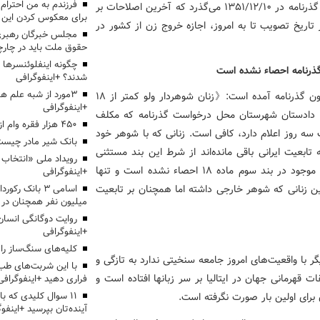
برساند، به ایسنا گفت: نزدیک به پنجاه سال از تصویب قانون گذرنامه در ۱۳۵۱/۱۲/۱۰ می‌گذرد که آخرین اصلاحات بر
برای معکوس کردن این ر
 که از تاریخ تصویب تا به امروز، اجازه خروج‌ زن از کشور در
مجلس خبرگان رهبری:
حقوق ملت باید در چارچو
چگونه اینفلوئنسرها 
گذرنامه احصاء نشده است
شدند؟ +اینفوگرافی
3مورد از شبه علم 
این نماینده ادوار مجلس ادامه داد: در بند سوم ماده ۱۸ قانون گذرنامه آمده است:《زنان شوهردار ولو کمتر از ۱۸
+اینفوگرافی
ه دادستان شهرستان محل درخواست گذرنامه که‌ مکلف
۴۵۰ هزار فقره وام ازدواج پرداخت خواهد شد
سه روز اعلام دارد، کافی است. زنانی که با شوهر خود
بانک شیر مادر چیست
ابعیت ایرانی باقی مانده‌اند از شرط این بند مستثنی
می‌باشند.》و این در حالی است که شرایط اضطراری به لفظ موجود در بند سوم ماده ۱۸ احصاء نشده است و تنها
+اینفوگرافی
ن زنانی که شوهر خارجی داشته اما همچنان بر تابعیت
اسامی ۳ بانک ر
میلیون نفر همچنان در
روایت دوگانگی انسان
+اینفوگرافی
کلیه‌های سنگ‌ساز را 
 تقریبا ۵۰ ساله که به نظر دیگر با واقعیت‌های امروز جامعه سنخیتی ندارد به تازگی و
با این شربت‌های طب 
ت قهرمانی جهان در ایتالیا بر سر زبانها افتاده است و
فراری دهید +اینفوگرافی
 برای اولین بار صورت نگرفته است.
۱۱ سوال کلیدی که با
آینده‌تان بپرسید +اینفو