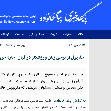
اولین رسانه تخصصی خانواده م
Family News Agency in Iran
خانه
خانواده
تربیت
سبک زندگی
سلامت
فرهنگ
کد خبر: 1644
تاریخ انتشار:
۶ اسفند ۱۳۹۹ - ۱۰:۵۲
اخذ پول از برخی زنان ورزشکار در قبال اجازه خ
طی چند روز اخیر موضوع اعطای حق خروج زنان از کشو
آلپاین زنان از سوی همسرش داغ شده است. مشکلی که سا
نقل محافل و سخنان مسئولان می‌شود که ملی‌پوش خانم
به گزارش پیام خانواده
، طیبه سیاووشی مشاورعالی معاونت امو
مجلس دهم است که در تلاش بود طرحی را برای مستثنی کرد