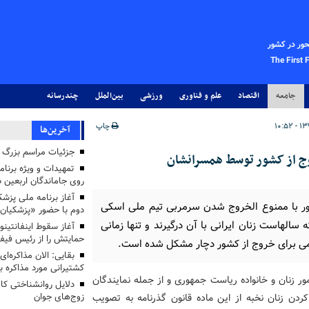
حور در کشور
The First 
جامعه
اقتصاد
علم و فناوری
ورزشی
بین‌الملل
چندرسانه
چاپ
آخرین‌ها
جزئیات مراسم بزرگ ج
روج از کشور توسط همسرانشان
تمهیدات و ویژه برنام
روی جاماندگان اربعین د
ر با ممنوع الخروج شدن سرمربی تیم ملی اسکی
دوم با حضور «پزشکیان
لهاست زنان ایرانی با آن درگیرند و تنها زمانی
آغاز سقوط اینفانتینو
حمایتش را از رئیس فی
ی برای خروج از کشور دچار مشکل شده است.
بقایی: الان مذاکره‌ای
کشتیرانی مورد مذاکره 
ر زنان و خانواده ریاست جمهوری و از جمله نمایندگان
دلایل روانشناختی کا
ن زنان نخبه از این ماده قانون گذرنامه به تصویب
زوج‌های جوان