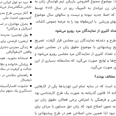
د: موضوع ممنوع‌ الخروجی بازیکن تیم فوتسال زنان به
تابانی شگفتی‌ساز می‌ش
مسابقات آسیایی ۲۰۱۵ و پس از آن ممنوع‌الخروجی قهرمان زن تیرانداز به المپیک ریو در سال ۲۰۱۶ توسط
آغاز بررسی طرح مدیر
 که اصلا جدید نبوده و نیست و سالهای سال موضوع
کمیسیون امنیت ملی
ی ورزشی با این‌مقوله بود را به عرصه عمومی کشاند.
بحران مهاجران در اس
اسرائیل و مراکش؟
اد کثیری از نمایندگان مرد روبرو می‌شود
پول توجیبی؛ مدرسه 
 طرح و دغدغه نمایندگان زن مجلس قرار گرفت، تصریح
اربعین؛ فرصتی برای 
ایح پیشنهادی با موضوع حقوق زنان در مجلس شورای
زندگی مجردی دختران
واقعی +اینفوگرافی
ت تعداد کثیری از نمایندگان مرد مجلس روبرو می‌شود و
صبحانه بخورید، هوس
ا و لوایح صورت می‌گیرد که متاسفانه بسیاری از این
پزشکی خانواده و نظا
ی صورت می‌گیرد.
عدالت و کیفیت در سلام
راهنمای سلامتی در 
 مخالف بودند؟
دیجیتال
د است که در سایه تمام این تهدیدها یکی از کارهایی
خشونت افسارگسیخته
دستگیری یک متهم سابقه
که سعی شد در مجلس دهم صورت گیرد، اصلاح بند سوم ماده ۱۸ قانون گذرنامه به صورت یک طرح کارشناسی بود
 و فرهنگی با اعتراض برخی فعالان حقوق زنان نیز
این بند از ماده ۱۸ قانون گذرنامه به نحوی اصلاح شود که زنان حق مساوی با مردان برای
 نبود لذا همین متن اصلاحی هم در طرح پیشنهادی با