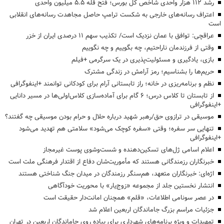
رشد ۱۱۲ هزار واحدی شاخص کل بورس؛ فتح قله ۵.۵ میلیون واحدی
اعتراف رسانه‌های خارجی به شکست ترامپ حاصل مجاهدت رسانه‌های انقلابی
است
عراقچی: توافق با عمان نزدیک است/ تکذیب سهم ۱۱ درصدی ایران از خزر
وقتی از فرزندمان ناراحتیم، چه بگوییم و چه نگوییم
بازی، یادگیری و مسئولیت‌پذیری در یک سرگرمی +فیلم
حریم‌ها را بشناسیم؛ رمز آرامش در زندگی مشترک
نظم و برنامه‌ریزی در خانه؛ راز تابستانی آرام برای کودکانی توانمند +اینفوگرافی
از تابستان تا کلاس درس؛ ۶ گام برای آماده‌سازی کلاس‌اولی‌ها در مسیر دانایی
+اینفوگرافی
موسیقی در ترازوی حق/رهبر شهید درباره حلال و حرام بودن موسیقی چه گفتند؟
تنهایی سر سفره؛ وقتی «سفره کوچک می‌شود» سلامتی هم تهدید می‌شود
+اینفوگرافی
اعلام اسامی ژل‌های تسکین‌دهنده و شست‌وشوی پوست غیرمجاز
خبرنگاران رزمندگانی هستند که مأموریت‌شان دفاع از اقتدار فرهنگی ملت است
اژه‌ای: خبرنگاران متعهد، هم‌سنگر رزمندگان در میدان جنگ شناختی هستند
انتشار نخستین جلد از مجموعه «زوج‌یار» با محوریت خودآگاهی
در عصر سونامی اطلاعات، «قلم» همچنان امانت‌دار حقیقت است
جزئیات مراسم بزرگ جاماندگان اربعین اعلام شد
تمهیدات و ویژه برنامه‌های شهرداری برای پیاده روی جاماندگان اربعین در تهران