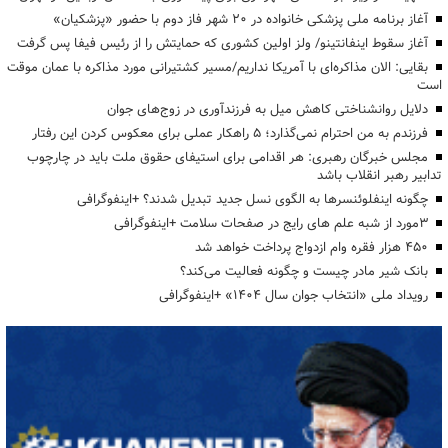
آغاز برنامه ملی پزشکی خانواده در ۲۰ شهر فاز دوم با حضور «پزشکیان»
آغاز سقوط اینفانتینو/ ولز اولین کشوری که حمایتش را از رئیس فیفا پس گرفت
بقایی: الان مذاکره‌ای با آمریکا نداریم/مسیر کشتیرانی مورد مذاکره با عمان موقت
است
دلایل روانشناختی کاهش میل به فرزندآوری در زوج‌های جوان
فرزندم به من احترام نمی‌گذارد؛ ۵ راهکار عملی برای معکوس کردن این رفتار
مجلس خبرگان رهبری: هر اقدامی برای استیفای حقوق ملت باید در چارچوب
تدابیر رهبر انقلاب باشد
چگونه اینفلوئنسرها به الگوی نسل جدید تبدیل شدند؟ +اینفوگرافی
3مورد از شبه علم های رایج در صفحات سلامت +اینفوگرافی
۴۵۰ هزار فقره وام ازدواج پرداخت خواهد شد
بانک شیر مادر چیست و چگونه فعالیت می‌کند؟
رویداد ملی «انتخاب جوان سال ۱۴۰۴» +اینفوگرافی