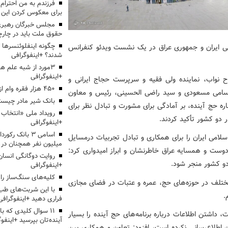
برای معکوس کردن این ر
مجلس خبرگان رهبری:
حقوق ملت باید در چارچو
چگونه اینفلوئنسرها 
 ایران و جمهوری عراق در یک نشست ویدئو کنفرانس
شدند؟ +اینفوگرافی
3مورد از شبه علم 
+اینفوگرافی
 نواب، نماینده ولی فقیه و سرپرست حجاج ایرانی و
۴۵۰ هزار فقره وام ازدواج پرداخت خواهد شد
 سامی مسعودی و سید راضی الحسینی، رئیس و معاون
بانک شیر مادر چیست
ه حج آینده، بر آمادگی برای مشورت و تبادل نظر برای
دو کشور تأکید کردند.
+اینفوگرافی
اسامی ۳ بانک ر
سلامی ایران را برای همکاری و تبادل تجربیات درمسایل
میلیون نفر همچنان در
وست و همسایه عراق خاطرنشان و ابراز امیدواری کرد:
روایت دوگانگی انسان
 دو کشور منجر شود.
+اینفوگرافی
کلیه‌های سنگ‌ساز را 
مختلف در حوزه‌های حج، عمره و عتبات در فضای مجازی
با این شربت‌های طب 
.
فراری دهید +اینفوگرافی
۱۱ سوال کلیدی که با
، داشتن اطلاعات درباره برنامه‌های حج آینده را بسیار
آینده‌تان بپرسید +اینفو
ن اطلاع‌رسانی نکرده است، افزود: تعاون و همکاری بین