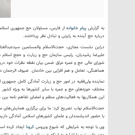
به گزارش
پیام خانواده
از فارس، مسئولان حج جمهوری اسلامی
درباره حج آینده به رایزنی و تبادل نظر پرداختند.
دراین نشست مجازی، حجت‌الاسلام والمسلمین سیدعبدالفتاح
علیرضا رشیدیان، رئیس سازمان حج و زیارت و حجج اسلام
شورای عالی حج و عمره عراق ضمن بیان نقطه نظرات خود دربار
هماهنگی، تعامل و هم افزایی بین خادمان ضیوف الرحمان در 
نماینده ولی‌فقیه در امور حج و زیارت آمادگی کامل جمهوری ا
مختلف حوزه‌های حج و عمره با سایر کشورها به ویژه کشور د
این همکاریها به فعالیت‌های منظم و امضای تفاهم نامه بین
حجت‌الاسلام نواب تصریح کرد: ما برای برگزاری همایش‌های 
با حضور اندیشمندان و علمای کشورهای اسلامی آمادگی داریم
وی با توجه به شرایطی که شیوع ویروس
کرونا
ایجاد کرده است
مهم دانست و با اشاره به اینکه عربستان در این زمینه تاکنو