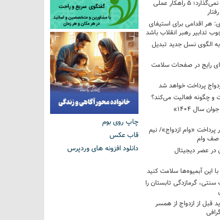
فرزندم به من احترام نمی‌گذارد؛ ۵ راهکار عملی
فتار
 هر اقدامی برای استیفای
ب تدابیر رهبر انقلاب باشد
به الگوی نسل جدید تبدیل
های رایج در صفحات سلامت
 و چگونه فعالیت می‌کند؟
رویداد ملی «انتخاب جوان سال ۱۴۰۴»
چاپ روی بوم
کوردار پرداخت «وام ازدواج»/ نیم
قاب عکس
 صف وام
دانلود افزونه های وردپرس
 در عصر دیجیتال
با این آبمیوه‌ها سلامت کنید
سنتی، گرمازدگی تابستان را
ید قبل از ازدواج از همسر
گرافی