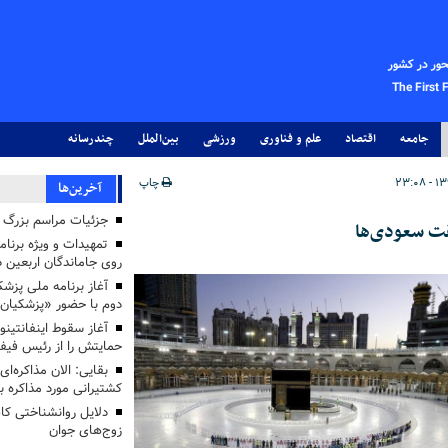
حور در کشور
The First 
جامعه
اقتصاد
علم و فناوری
ورزشی
بین‌الملل
چندرسانه
چاپ
آخرین‌ها
جزئیات مراسم بزرگ ج
قت سعودی‌ها
تمهیدات و ویژه برنام
روی جاماندگان اربعین د
دوم با حضور «پزشکیان
آغاز سقوط اینفانتینو
حمایتش را از رئیس فی
بقایی: الان مذاکره‌ای
کشتیرانی مورد مذاکره 
دلایل روانشناختی کا
زوج‌های جوان