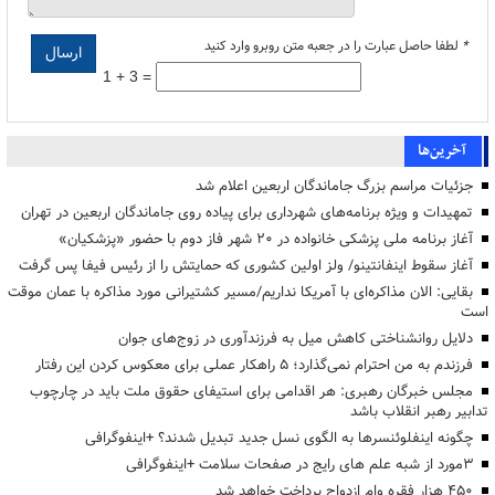
*
لطفا حاصل عبارت را در جعبه متن روبرو وارد کنید
1 + 3 =
آخرین‌ها
جزئیات مراسم بزرگ جاماندگان اربعین اعلام شد
تمهیدات و ویژه برنامه‌های شهرداری برای پیاده روی جاماندگان اربعین در تهران
آغاز برنامه ملی پزشکی خانواده در ۲۰ شهر فاز دوم با حضور «پزشکیان»
آغاز سقوط اینفانتینو/ ولز اولین کشوری که حمایتش را از رئیس فیفا پس گرفت
بقایی: الان مذاکره‌ای با آمریکا نداریم/مسیر کشتیرانی مورد مذاکره با عمان موقت
است
دلایل روانشناختی کاهش میل به فرزندآوری در زوج‌های جوان
فرزندم به من احترام نمی‌گذارد؛ ۵ راهکار عملی برای معکوس کردن این رفتار
مجلس خبرگان رهبری: هر اقدامی برای استیفای حقوق ملت باید در چارچوب
تدابیر رهبر انقلاب باشد
چگونه اینفلوئنسرها به الگوی نسل جدید تبدیل شدند؟ +اینفوگرافی
3مورد از شبه علم های رایج در صفحات سلامت +اینفوگرافی
۴۵۰ هزار فقره وام ازدواج پرداخت خواهد شد