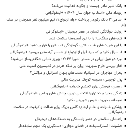
بانک شیر مادر چیست و چگونه فعالیت می‌کند؟
رویداد ملی «انتخاب جوان سال ۱۴۰۴» +اینفوگرافی
اسامی ۳ بانک رکوردار پرداخت «وام ازدواج»/ نیم میلیون نفر همچنان در صف
وام
روایت دوگانگی انسان در عصر دیجیتال +اینفوگرافی
کلیه‌های سنگ‌ساز را با این آبمیوه‌ها سلامت کنید
با این شربت‌های طب سنتی، گرمازدگی تابستان را فراری دهید +اینفوگرافی
۱۱ سوال کلیدی که باید قبل از ازدواج از همسر آینده‌تان بپرسید +اینفوگرافی
نبرد دو غول ایرانی در مستر المپیا ۲۰۲۶؛ بهروز تابانی شگفتی‌ساز می‌شود؟
آغاز بررسی طرح مدیریت ایران بر تنگه هرمز در کمیسیون امنیت ملی
بحران مهاجران در اسپانیا؛ دست‌های پنهان اسرائیل و مراکش؟
پول توجیبی؛ مدرسه کوچک مدیریت مالی
اربعین؛ فرصتی برای تحکیم خانواده +اینفوگرافی
زندگی مجردی دختران؛ انتخابی نوین، چالش های واقعی +اینفوگرافی
صبحانه بخورید، هوس شیرینی نکنید
پزشکی خانواده و نظام ارجاع؛ گامی بزرگ برای عدالت و کیفیت در سلامت
+اینفوگرافی
راهنمای سلامتی در عصر وابستگی به دستگاه‌های دیجیتال
خشونت افسارگسیخته در فضای مجازی؛ دستگیری یک متهم سابقه‌دار