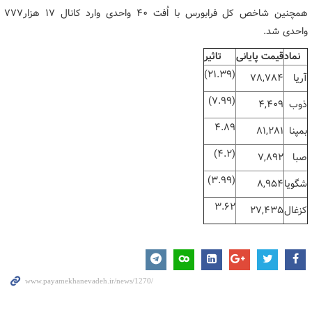
همچنین شاخص کل فرابورس با اُفت ۴۰ واحدی وارد کانال ۱۷ هزار۷۷۷
واحدی شد.
نماد
قیمت پایانی
تاثیر
(21.39)
آریا
78,784
(7.99)
ذوب
4,409
4.89
بمپنا
81,281
(4.2)
صبا
7,892
(3.99)
شگویا
8,954
3.62
کزغال
27,435