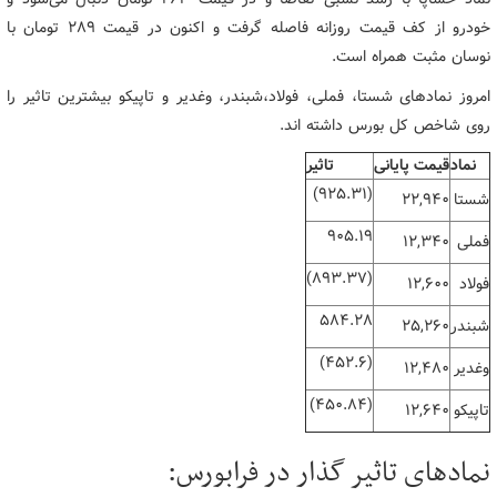
خودرو از کف قیمت روزانه فاصله گرفت و اکنون در قیمت ۲۸۹ تومان با
نوسان مثبت همراه است.
امروز نمادهای شستا، فملی، فولاد،شبندر، وغدیر و تاپیکو بیشترین تاثیر را
روی شاخص کل بورس داشته اند.
نماد
قیمت پایانی
تاثیر
(925.31)
شستا
22,940
905.19
فملی
12,340
(893.37)
فولاد
12,600
584.28
شبندر
25,260
(452.6)
وغدیر
12,480
(450.84)
تاپیکو
12,640
نمادهای تاثیر گذار در فرابورس: