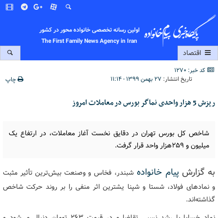
اولین رسانه تخصصی خانواده محور در کشور
The First Family News Agency in Iran
اقتصاد
کد خبر: 1270
تاریخ انتشار:
۲۷ بهمن ۱۳۹۹ - ۱۱:۱۴
چاپ
ریزش 5 هزار واحدی نماگر بورس در معاملات امروز
شاخص کل بورس تهران در دقایق نخست آغاز معاملات، در ارتفاع یک
میلیون و ۲۵۹هزار واحد قرار گرفت.
به گزارش
پیام خانواده
شبندر، فخاس و وصنعت بیش‌ترین تأثیر مثبت
و نمادهای فولاد، شستا و شپنا یشترین اثر منفی را بر روند حرکت شاخص
گذاشته‌اند.
نماد خساپا با رشد نسبی تقاضا و در قیمت ۲۶۳ تومان دنبال می‌شود و