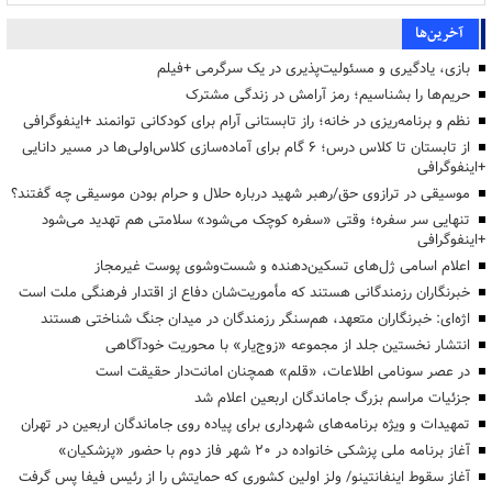
آخرین‌ها
بازی، یادگیری و مسئولیت‌پذیری در یک سرگرمی +فیلم
حریم‌ها را بشناسیم؛ رمز آرامش در زندگی مشترک
نظم و برنامه‌ریزی در خانه؛ راز تابستانی آرام برای کودکانی توانمند +اینفوگرافی
از تابستان تا کلاس درس؛ ۶ گام برای آماده‌سازی کلاس‌اولی‌ها در مسیر دانایی
+اینفوگرافی
موسیقی در ترازوی حق/رهبر شهید درباره حلال و حرام بودن موسیقی چه گفتند؟
تنهایی سر سفره؛ وقتی «سفره کوچک می‌شود» سلامتی هم تهدید می‌شود
+اینفوگرافی
اعلام اسامی ژل‌های تسکین‌دهنده و شست‌وشوی پوست غیرمجاز
خبرنگاران رزمندگانی هستند که مأموریت‌شان دفاع از اقتدار فرهنگی ملت است
اژه‌ای: خبرنگاران متعهد، هم‌سنگر رزمندگان در میدان جنگ شناختی هستند
انتشار نخستین جلد از مجموعه «زوج‌یار» با محوریت خودآگاهی
در عصر سونامی اطلاعات، «قلم» همچنان امانت‌دار حقیقت است
جزئیات مراسم بزرگ جاماندگان اربعین اعلام شد
تمهیدات و ویژه برنامه‌های شهرداری برای پیاده روی جاماندگان اربعین در تهران
آغاز برنامه ملی پزشکی خانواده در ۲۰ شهر فاز دوم با حضور «پزشکیان»
آغاز سقوط اینفانتینو/ ولز اولین کشوری که حمایتش را از رئیس فیفا پس گرفت