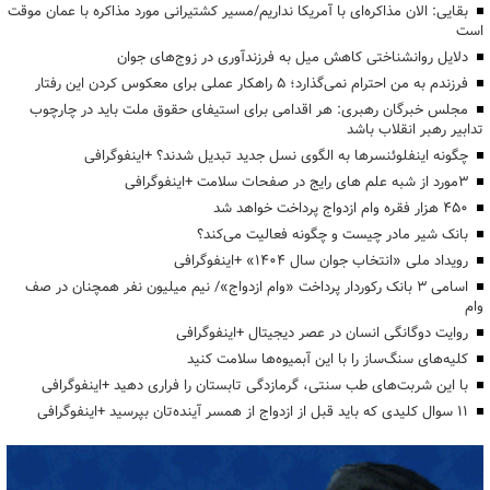
بقایی: الان مذاکره‌ای با آمریکا نداریم/مسیر کشتیرانی مورد مذاکره با عمان موقت
است
دلایل روانشناختی کاهش میل به فرزندآوری در زوج‌های جوان
فرزندم به من احترام نمی‌گذارد؛ ۵ راهکار عملی برای معکوس کردن این رفتار
مجلس خبرگان رهبری: هر اقدامی برای استیفای حقوق ملت باید در چارچوب
تدابیر رهبر انقلاب باشد
چگونه اینفلوئنسرها به الگوی نسل جدید تبدیل شدند؟ +اینفوگرافی
3مورد از شبه علم های رایج در صفحات سلامت +اینفوگرافی
۴۵۰ هزار فقره وام ازدواج پرداخت خواهد شد
بانک شیر مادر چیست و چگونه فعالیت می‌کند؟
رویداد ملی «انتخاب جوان سال ۱۴۰۴» +اینفوگرافی
اسامی ۳ بانک رکوردار پرداخت «وام ازدواج»/ نیم میلیون نفر همچنان در صف
وام
روایت دوگانگی انسان در عصر دیجیتال +اینفوگرافی
کلیه‌های سنگ‌ساز را با این آبمیوه‌ها سلامت کنید
با این شربت‌های طب سنتی، گرمازدگی تابستان را فراری دهید +اینفوگرافی
۱۱ سوال کلیدی که باید قبل از ازدواج از همسر آینده‌تان بپرسید +اینفوگرافی