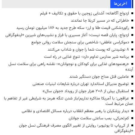
آخرین‌ها
ازدواج آگاهانه؛ آشنایی زوجین با حقوق و تکالیف + فیلم
خاطراتی که در مسیر کربلا جا نماندند
رکوردشکنی قیمت طلا و ارز؛ سکه طرح جدید به ۱۸۶ میلیون تومان رسید
ازدواج، پایان قصه نیست؛ آغاز مسیری با فراز و نشیب‌های شیرین +اینفوگرافی
دموکراسی عاطفی؛ شاخصی برای سنجش سلامت روانی جوامع
۸ نوشیدنی که پوست شما را جوان و شاداب می‌کنند
برنامه شیر مدارس تداوم دارد؛ تنوع غذایی در راه است
«رهنمودهای غذایی برای کودکان و نوجوانان»؛ نقشه راهی برای سلامت نسل
آینده
عاملین قتل مداح جوان دستگیر شدند
توضیح مدیرکل استاندارد تهران درباره شایعات لبنیات صنعتی
استقبال بیش از ۲۰۸ هزار جوان از رویداد «جوان سال»
عراقچی: با آمریکا مذاکره نداریم/باز شدن تنگه هرمز به شرایطی غیر از تفاهم با
عمان مرتبط است
دیدار پزشکیان با رهبر معظم انقلاب درباره مسائل اقتصادی و نظامی
کم‌تحرکی، بمب ساعتی سلامت جوانان
از کی‌پاپ تا یوتیوبر؛ روایتی از تغییر الگوی مصرف فرهنگی نسل جوان
+اینفوگرافی