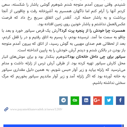
شنیدم. وقتی بیرون آمدم متوجه شدم شوهرم گوشی یاشار را شکسته، سعی
کردم آنها را آرام کنم اما ناگهان همسرم به آشپزخانه رفت و چاقویی از آنجا
برداشت و به یاشار حمله کرد. آنقدر این اتفاق سریع رخ داد که فرصت
عکس‌العمل نداشتم و یاشار خونین روی زمین افتاده بود.
همسرت چرا خودش را از پنجره پرت کرد؟
آرش یک قرص سیانور خورد و بعد با
چاقو به سمت ما آمد. ترسیده بودم، با پسرم به اتاق رفتیم و در را قفل کردم،
بعد از لحظاتی هم صدای مهیبی به گوش رسید، از اتاق که بیرون آمدم متوجه
باز بودن در بالکن شدم و دیدم آرش خودش را به پایین انداخته است.
سیانور برای چی داخل خانه‌تان بود؟
شوهرم بنکدار بود و برای موش‌های انبار
محل کارش سیانور تهیه کرده بود. از طرفی آرش ترس از زلزله داشت و مدام
می‌ترسید که زلزله بیاید و زیر آوار حبس شویم. به همین دلیل مقداری سیانور
به خانه آورده بود که اگر زلزله آمد و زیر آوار ماندیم سیانور بخوریم که مرگ
سختی نداشته باشیم.