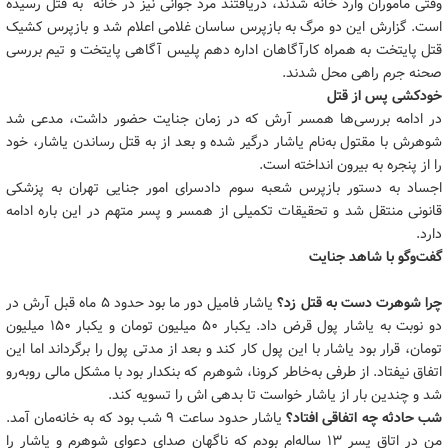
وقتی مأموران وارد خانه شدند، دریافتند مرد جوانی نیز در خانه به قتل رسیده
است. گزارش این دو مرگ به بازپرس ساسان غلامی اعلام شد و بازپرس کشیک
قتل پایتخت به همراه کارآگاهان اداره دهم پلیس آگاهی پایتخت و تیم بررسی
صحنه جرم راهی محل شدند.
خودکشی پس از قتل
در ادامه بررسی‌ها همسر آرش که در زمان جنایت حضور داشت، مدعی شد
شوهرش با مقتول به‌نام یاشار درگیر شده و بعد از به قتل رساندن یاشار، خود
را از پنجره به بیرون انداخته است.
اجساد به دستور بازپرس شعبه سوم دادسرای امور جنایی تهران به پزشکی
قانونی منتقل شد و تحقیقات تکمیلی از همسر و پسر متهم در این باره ادامه
دارد.
گفت‌وگو با شاهد جنایت
چرا شوهرت دست به قتل زد؟
یاشار فامیل دور ما بود حدود 5 ماه قبل آرش در
دو نوبت به یاشار پول قرض داد. یکبار 50 میلیون تومان و یکبار 150 میلیون
تومان، قرار بود یاشار با این پول کار کند و بعد از مدتی پول را برگرداند اما این
اتفاق نیفتاد. از طرفی به‌خاطر کرونا، شوهرم که بنکدار بود با مشکل مالی روبه‌رو
شد و چندین بار از یاشار خواست تا بدهی اش را تسویه کند.
شب حادثه چه اتفاقی افتاد؟
یاشار حدود ساعت 9 شب بود که به خانه‌مان آمد.
من در اتاق پسر 13 ساله‌ام بودم که ناگهان صدای دعوای شوهرم و یاشار را