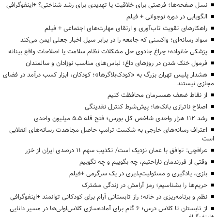
نسل صفحه‌ها؛ فرصتی برای خلاقیت یا تهدیدی برای رشد شناختی؟ +اینفوگرافی
الگویابی در دوره نوجوانی + فیلم
راهکارهای تقویت تاب‌آوری و ارتقای مهارت‌های اجتماعی + فیلم
سواد رسانه‌ای؛ واکسنی که جامعه را در برابر سیل اخبار جعلی ایمن می‌کند
پزشکی خانواده؛ چراغ جادوی حل مشکلات نظام سلامت یا اصلاحات واقع بینانه
فرمول خنک شدن در روزهای داغ؛ لباس‌های مناسب نوزادان و سالمندان
هشدار پلیس تهران بزرگ به «کودک‌بلاگرها»؛ کودکان، ابزار کسب درآمد در فضای
مجازی نیستند
از نقاط ضعف همسرمان محافظت کنیم
اصلاح ناترازی بانک‌ها؛ پیش‌شرط کنترل نقدینگی
رشد ۱۱۲ هزار واحدی شاخص کل بورس؛ فتح قله ۵.۵ میلیون واحدی
اعتراف رسانه‌های خارجی به شکست ترامپ حاصل مجاهدت رسانه‌های انقلابی
است
عراقچی: توافق با عمان نزدیک است/ تکذیب سهم ۱۱ درصدی ایران از خزر
وقتی از فرزندمان ناراحتیم، چه بگوییم و چه نگوییم
بازی، یادگیری و مسئولیت‌پذیری در یک سرگرمی +فیلم
حریم‌ها را بشناسیم؛ رمز آرامش در زندگی مشترک
نظم و برنامه‌ریزی در خانه؛ راز تابستانی آرام برای کودکانی توانمند +اینفوگرافی
از تابستان تا کلاس درس؛ ۶ گام برای آماده‌سازی کلاس‌اولی‌ها در مسیر دانایی