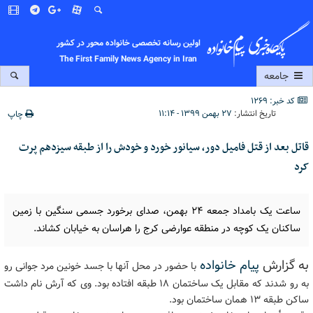
اولین رسانه تخصصی خانواده محور در کشور
The First Family News Agency in Iran
جامعه
کد خبر: 1269
تاریخ انتشار:
۲۷ بهمن ۱۳۹۹ - ۱۱:۱۴
چاپ
قاتل بعد از قتل فامیل دور، سیانور خورد و خودش را از طبقه سیزدهم پرت
کرد
ساعت یک بامداد جمعه 24 بهمن، صدای برخورد جسمی سنگین با زمین
ساکنان یک کوچه در منطقه عوارضی کرج را هراسان به خیابان کشاند.
به گزارش
پیام خانواده
با حضور در محل آنها با جسد خونین مرد جوانی رو
به رو شدند که مقابل یک ساختمان 18 طبقه افتاده بود. وی که آرش نام داشت
ساکن طبقه 13 همان ساختمان بود.