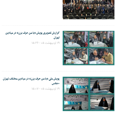
گزارش تصویری پویش «با من حرف بزن» در میادین
تهران
۱۹ اردیبهشت ۰۵ - ۱۵:۲۶
پویش ملی «با من حرف بزن» در میادین مختلف تهران
+عکس
۱۹ اردیبهشت ۰۵ - ۱۵:۰۷