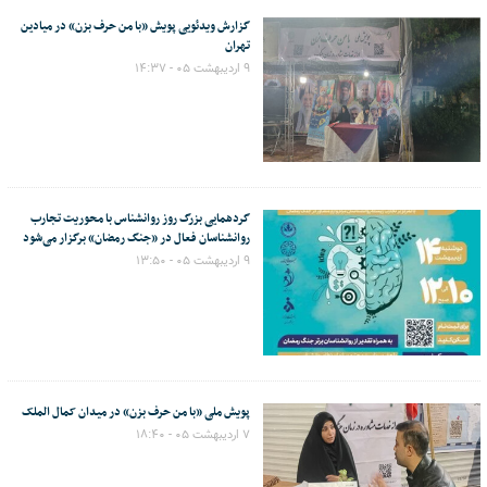
گزارش ویدئویی پویش «با من حرف بزن» در میادین
تهران
۹ اردیبهشت ۰۵ - ۱۴:۳۷
گردهمایی بزرگ روز روانشناس با محوریت تجارب
روانشناسان فعال در «جنگ رمضان» برگزار می‌شود
۹ اردیبهشت ۰۵ - ۱۳:۵۰
پویش ملی «با من حرف بزن» در میدان کمال الملک
۷ اردیبهشت ۰۵ - ۱۸:۴۰