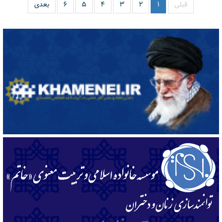
قبلی
۱
۲
۳
۴
۵
۶
بعدی