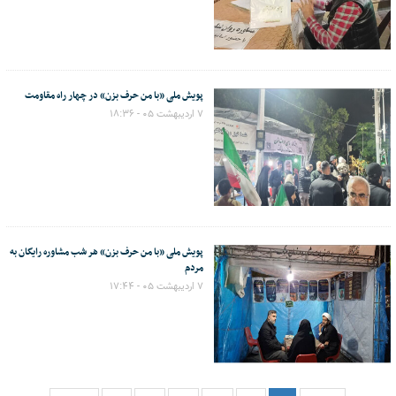
پویش ملی «با من حرف بزن» در چهار راه مقاومت
۷ اردیبهشت ۰۵ - ۱۸:۳۶
پویش ملی «با من حرف بزن» هر شب مشاوره رایگان به
مردم
۷ اردیبهشت ۰۵ - ۱۷:۴۴