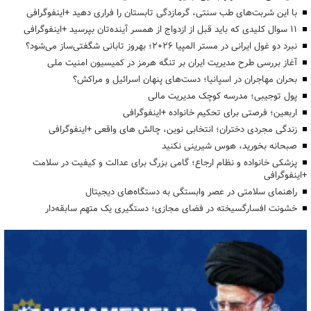
با این شربت‌های طب سنتی، گرمازدگی تابستان را فراری دهید +اینفوگرافی
۱۱ سوال کلیدی که باید قبل از ازدواج از همسر آینده‌تان بپرسید +اینفوگرافی
نبرد دو غول ایرانی در مستر المپیا ۲۰۲۶؛ بهروز تابانی شگفتی‌ساز می‌شود؟
آغاز بررسی طرح مدیریت ایران بر تنگه هرمز در کمیسیون امنیت ملی
بحران مهاجران در اسپانیا؛ دست‌های پنهان اسرائیل و مراکش؟
پول توجیبی؛ مدرسه کوچک مدیریت مالی
اربعین؛ فرصتی برای تحکیم خانواده +اینفوگرافی
زندگی مجردی دختران؛ انتخابی نوین، چالش های واقعی +اینفوگرافی
صبحانه بخورید، هوس شیرینی نکنید
پزشکی خانواده و نظام ارجاع؛ گامی بزرگ برای عدالت و کیفیت در سلامت
+اینفوگرافی
راهنمای سلامتی در عصر وابستگی به دستگاه‌های دیجیتال
خشونت افسارگسیخته در فضای مجازی؛ دستگیری یک متهم سابقه‌دار