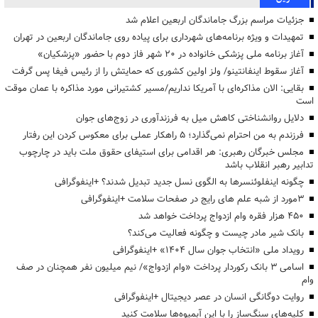
جزئیات مراسم بزرگ جاماندگان اربعین اعلام شد
تمهیدات و ویژه برنامه‌های شهرداری برای پیاده روی جاماندگان اربعین در تهران
آغاز برنامه ملی پزشکی خانواده در ۲۰ شهر فاز دوم با حضور «پزشکیان»
آغاز سقوط اینفانتینو/ ولز اولین کشوری که حمایتش را از رئیس فیفا پس گرفت
بقایی: الان مذاکره‌ای با آمریکا نداریم/مسیر کشتیرانی مورد مذاکره با عمان موقت
است
دلایل روانشناختی کاهش میل به فرزندآوری در زوج‌های جوان
فرزندم به من احترام نمی‌گذارد؛ ۵ راهکار عملی برای معکوس کردن این رفتار
مجلس خبرگان رهبری: هر اقدامی برای استیفای حقوق ملت باید در چارچوب
تدابیر رهبر انقلاب باشد
چگونه اینفلوئنسرها به الگوی نسل جدید تبدیل شدند؟ +اینفوگرافی
3مورد از شبه علم های رایج در صفحات سلامت +اینفوگرافی
۴۵۰ هزار فقره وام ازدواج پرداخت خواهد شد
بانک شیر مادر چیست و چگونه فعالیت می‌کند؟
رویداد ملی «انتخاب جوان سال ۱۴۰۴» +اینفوگرافی
اسامی ۳ بانک رکوردار پرداخت «وام ازدواج»/ نیم میلیون نفر همچنان در صف
وام
روایت دوگانگی انسان در عصر دیجیتال +اینفوگرافی
کلیه‌های سنگ‌ساز را با این آبمیوه‌ها سلامت کنید